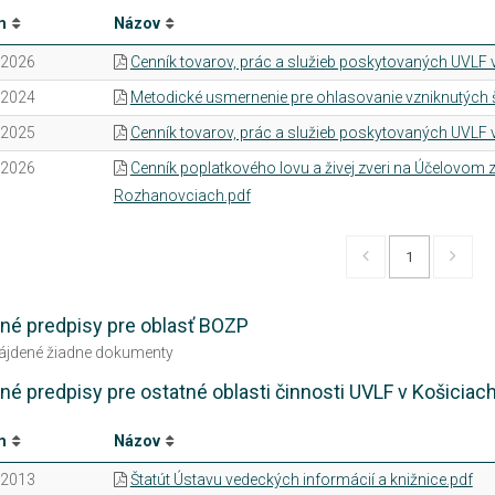
m
Názov
.2026
Cenník tovarov, prác a služieb poskytovaných UVLF v
.2024
Metodické usmernenie pre ohlasovanie vzniknutých 
.2025
Cenník tovarov, prác a služieb poskytovaných UVLF v
.2026
Cenník poplatkového lovu a živej zveri na Účelovom za
Rozhanovciach.pdf
1
né predpisy pre oblasť BOZP
nájdené žiadne dokumenty
né predpisy pre ostatné oblasti činnosti UVLF v Košiciac
m
Názov
.2013
Štatút Ústavu vedeckých informácií a knižnice.pdf