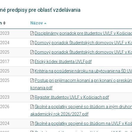
né predpisy pre oblasť vzdelávania
m
Názov
.2023
Disciplinárny poriadok pre študentov UVLF v Košicia
.2024
Domový poriadok Študentských domovov UVLF v Ko
.2025
Domový poriadok Študentských domovov UVLF v Koši
.2017
Etický kódex študenta UVLF.pdf
.2025
Kritéria na posúdenie nároku na ubytovanie na ŠD UV
.2025
Postup pri prijímacom konaní a pri konaní o preskú
konania.pdf
.2023
Register študentov UVLF v Košiciach.pdf
.2026
Školné a poplatky spojené so štúdiom a iným druhom
akademický rok 2026/2027.pdf
.2024
Školné a poplatky spojené so štúdiom na UVLF v Ko