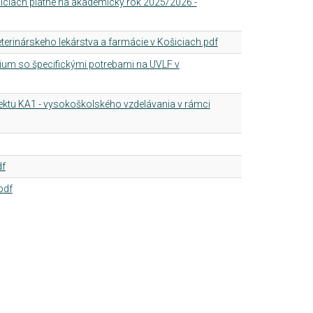
iciach platné na akademický rok 2025/2026 -
terinárskeho lekárstva a farmácie v Košiciach.pdf
ium so špecifickými potrebami na UVLF v
ektu KA1 - vysokoškolského vzdelávania v rámci
df
pdf