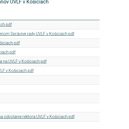
ánov UVLF v Košiciach
ach.pdf
enom Správnej rady UVLF v Košiciach.pdf
iciach.pdf
ciach.pdf
a na UVLF v Košiciach.pdf
LF v Košiciach.pdf
na odvolanie rektora UVLF v Košiciach.pdf