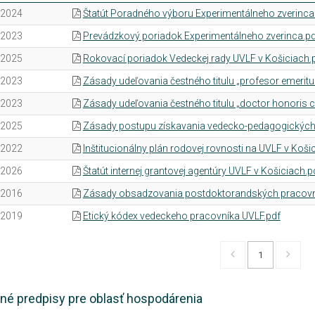
.2024
Štatút Poradného výboru Experimentálneho zverinca
.2023
Prevádzkový poriadok Experimentálneho zverinca.pd
.2025
Rokovací poriadok Vedeckej rady UVLF v Košiciach.
.2023
Zásady udeľovania čestného titulu „profesor emeritu
.2023
Zásady udeľovania čestného titulu „doctor honoris 
.2025
Zásady postupu získavania vedecko-pedagogických t
.2022
Inštitucionálny plán rodovej rovnosti na UVLF v Koši
.2026
Štatút internej grantovej agentúry UVLF v Košiciach.p
.2016
Zásady obsadzovania postdoktorandských pracovný
.2019
Etický kódex vedeckeho pracovníka UVLF.pdf
1
né predpisy pre oblasť hospodárenia