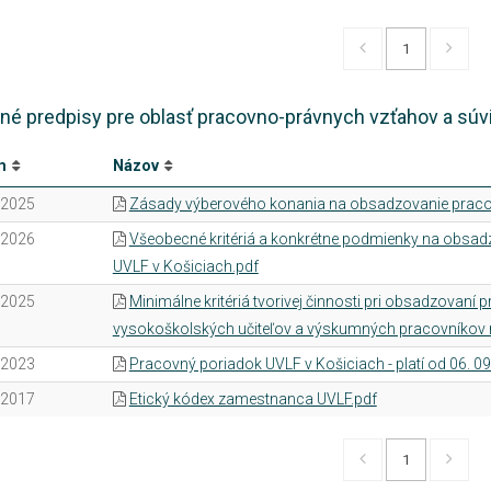
1
né predpisy pre oblasť pracovno-právnych vzťahov a súv
m
Názov
.2025
Zásady výberového konania na obsadzovanie praco
.2026
Všeobecné kritériá a konkrétne podmienky na obsad
UVLF v Košiciach.pdf
.2025
Minimálne kritériá tvorivej činnosti pri obsadzovan
vysokoškolských učiteľov a výskumných pracovníkov 
.2023
Pracovný poriadok UVLF v Košiciach - platí od 06. 09
.2017
Etický kódex zamestnanca UVLF.pdf
1