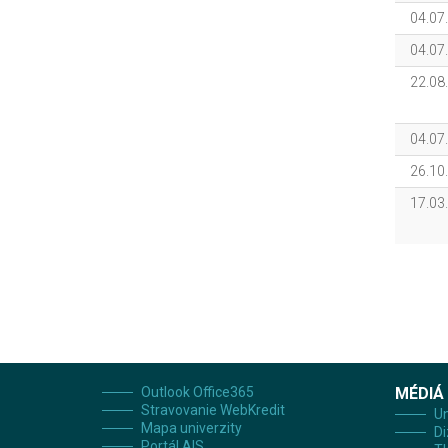
04.07
04.07
22.08
04.07
26.10
17.03
Outlook Office365
MÉDIÁ
Stravovanie WebKredit
Un
Mapa univerzity
Di
Portál AIS