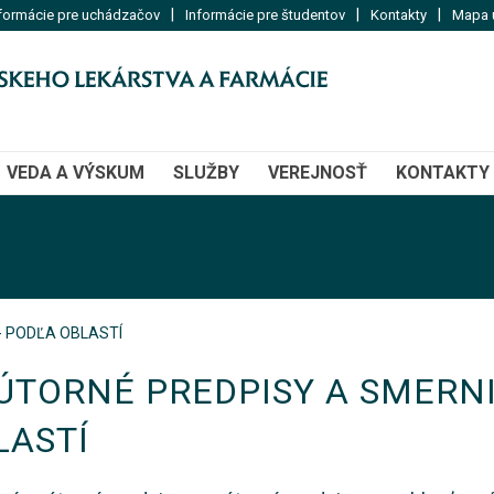
|
|
|
formácie pre uchádzačov
Informácie pre študentov
Kontakty
Mapa u
VEDA A VÝSKUM
SLUŽBY
VEREJNOSŤ
KONTAKTY
- PODĽA OBLASTÍ
ÚTORNÉ PREDPISY A SMERNI
LASTÍ