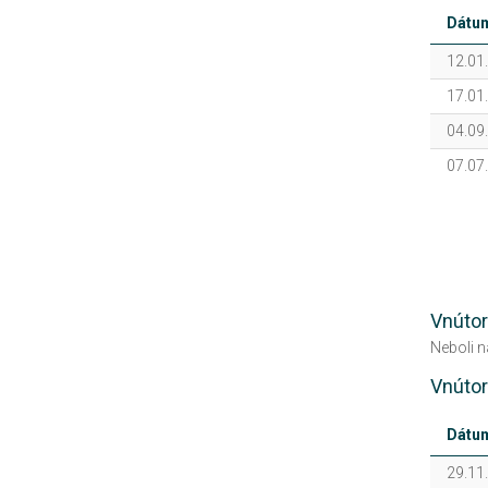
Dátu
12.01
17.01
04.09
07.07
Vnútor
Neboli 
Vnútor
Dátu
29.11