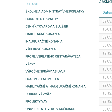
Základ
OBLASTÍ
ŠKOLNÉ A ADMINISTRATÍVNE POPLATKY
Dátu
HODNOTENIE KVALITY
09.03
CENNÍK TOVAROV A SLUŽIEB
18.01
HABILITAČNÉ KONANIA
09.05
INAUGURAČNÉ KONANIA
03.09
VÝBEROVÉ KONANIA
19.12
PROFIL VEREJNÉHO OBSTARÁVATEĽA
19.03
VÝZVY
16.07
VÝROČNÉ SPRÁVY AS UVLF
16.07
ERASMUS+ MEMORIES
22.09
HABILITAČNÉ A INAUGURAČNÉ KONANIA
15.12
ODBOROVÝ ZVÄZ
29.12
PROJEKTY VAV
UNIVERZITA III. VEKU V KOŠICIACH
05.05