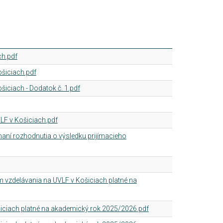
ch.pdf
šiciach.pdf
ciach - Dodatok č. 1.pdf
LF v Košiciach.pdf
maní rozhodnutia o výsledku prijímacieho
 vzdelávania na UVLF v Košiciach platné na
šiciach platné na akademický rok 2025/2026.pdf