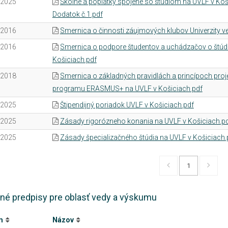
.2025
Školné a poplatky spojené so štúdiom na UVLF v Koš
Dodatok č.1.pdf
.2016
Smernica o činnosti záujmových klubov Univerzity ve
.2016
Smernica o podpore študentov a uchádzačov o štúd
Košiciach.pdf
.2018
Smernica o základných pravidlách a princípoch proj
programu ERASMUS+ na UVLF v Košiciach.pdf
.2025
Štipendijný poriadok UVLF v Košiciach.pdf
.2025
Zásady rigorózneho konania na UVLF v Košiciach.p
.2025
Zásady špecializačného štúdia na UVLF v Košiciach.
1
né predpisy pre oblasť vedy a výskumu
m
Názov