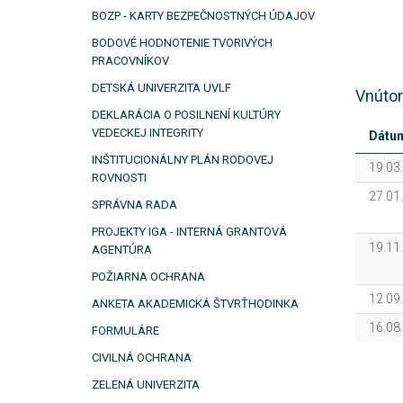
BOZP - KARTY BEZPEČNOSTNÝCH ÚDAJOV
BODOVÉ HODNOTENIE TVORIVÝCH
PRACOVNÍKOV
DETSKÁ UNIVERZITA UVLF
Vnútor
DEKLARÁCIA O POSILNENÍ KULTÚRY
VEDECKEJ INTEGRITY
Dátu
INŠTITUCIONÁLNY PLÁN RODOVEJ
19.03
ROVNOSTI
27.01
SPRÁVNA RADA
PROJEKTY IGA - INTERNÁ GRANTOVÁ
19.11
AGENTÚRA
POŽIARNA OCHRANA
12.09
ANKETA AKADEMICKÁ ŠTVRŤHODINKA
16.08
FORMULÁRE
CIVILNÁ OCHRANA
ZELENÁ UNIVERZITA