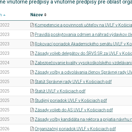
né vnútorné predpisy a vnútorné predpisy pre oblasť org
m
Názov
.2022
Kompetencie a povinnosti učiteľov na UVLF v Košici
.2023
Pravidlá poskytovania odmien a náhrad výdavkov čl
.2023
Rokovací poriadok Akademického senátu UVLF v Koš
.2023
Zásady volieb delegátov do ŠRVŠ SR za UVLF v Koši
.2024
Zabezpečovanie kvality vysokoškolského vzdelávani
.2025
Zásady voľby a odvolávania členov Správnej rady UV
.2025
Štatút Správnej rady UVLF v Košiciach.pdf
.2025
Štatút UVLF v Košiciach.pdf
.2025
Študijný poriadok UVLF v Košiciach.pdf
.2025
Zásady volieb do AS UVLF v Košiciach.pdf
.2025
Zásady voľby kandidáta na rektora a prijatia návrhu 
.2026
Organizačný poriadok UVLF v Košiciach.pdf