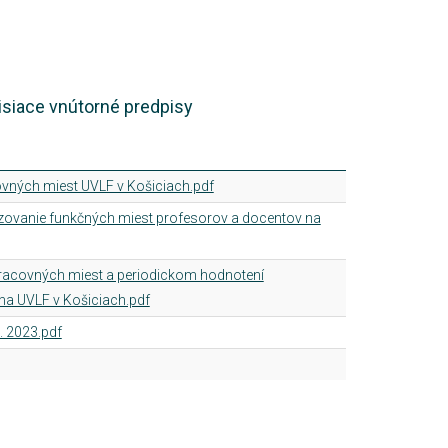
isiace vnútorné predpisy
vných miest UVLF v Košiciach.pdf
zovanie funkčných miest profesorov a docentov na
í pracovných miest a periodickom hodnotení
na UVLF v Košiciach.pdf
. 2023.pdf