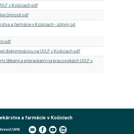
VLF v Košiciach.pdf
ej činnosti.pdf
árstva a farmácie v Košiciach - účinný od
ch.pdf
d diskrimináciou na UVLF v Košiciach.pdf
i látkami a prípravkami na pracoviskách UVLF v
lekárstva a farmácie v Košiciach
tovosť UVN