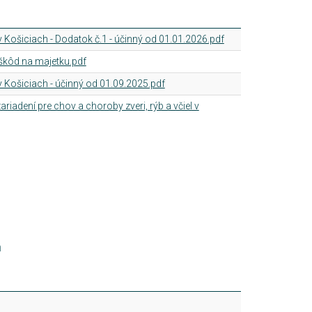
 Košiciach - Dodatok č.1 - účinný od 01.01.2026.pdf
škôd na majetku.pdf
 Košiciach - účinný od 01.09.2025.pdf
riadení pre chov a choroby zveri, rýb a včiel v
h