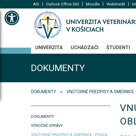
|
|
|
|
AIS
Outlook Office 365
Moodle
WebKredit
In
Open toolbar
UNIVERZITA
UCHÁDZAČI
ŠTUDENTI
DOKUMENTY
DOKUMENTY
VNÚTORNÉ PREDPISY A SMERNICE 
VN
DOKUMENTY
OB
VÝROČNÉ SPRÁVY
VNÚTORNÉ PREDPISY A SMERNICE - PODĽA