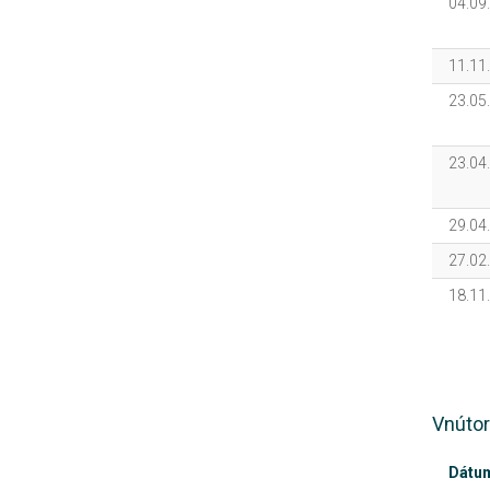
04.09
11.11
23.05
23.04
29.04
27.02
18.11
Vnútor
Dátu