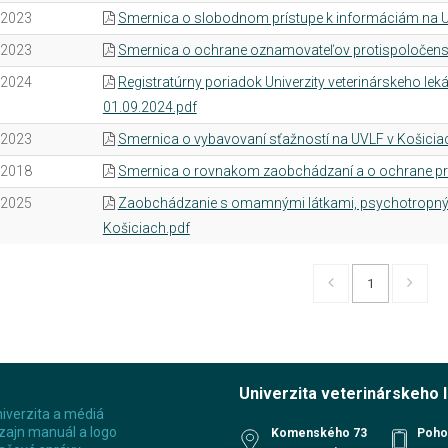
.2023
Smernica o slobodnom prístupe k informáciám na U
.2023
Smernica o ochrane oznamovateľov protispoločensk
.2024
Registratúrny poriadok Univerzity veterinárskeho lek
01.09.2024.pdf
.2023
Smernica o vybavovaní sťažností na UVLF v Košicia
.2018
Smernica o rovnakom zaobchádzaní a o ochrane pre
.2025
Zaobchádzanie s omamnými látkami, psychotropným
Košiciach.pdf
1
Univerzita veterinárskeho 
iverzita a médiá
zajn manuál a logo
Komenského 73
Poho