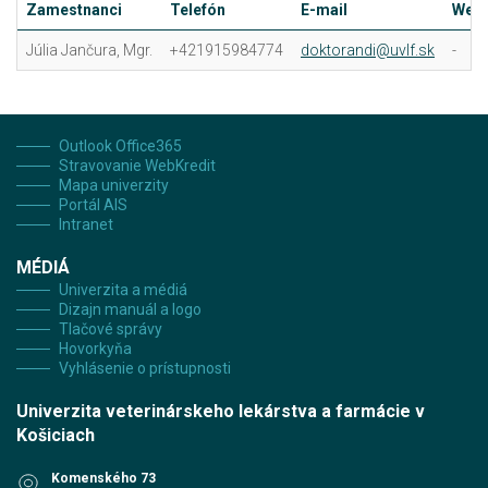
Zamestnanci
Telefón
E-mail
Web
Júlia Jančura, Mgr.
+421915984774
doktorandi@uvlf.sk
-
Outlook Office365
Stravovanie WebKredit
Mapa univerzity
Portál AIS
Intranet
MÉDIÁ
Univerzita a médiá
Dizajn manuál a logo
Tlačové správy
Hovorkyňa
Vyhlásenie o prístupnosti
Univerzita veterinárskeho lekárstva a farmácie v
Košiciach
Komenského 73