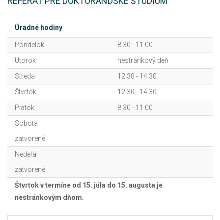
REFERÁT PRE DOKTORANDSKÉ ŠTÚDIUM
Úradné hodiny
Pondelok
8.30 - 11.00
Utorok
nestránkový deň
Streda
12.30 - 14.30
Štvrtok
12.30 - 14.30
Piatok
8.30 - 11.00
Sobota
zatvorené
Nedeľa
zatvorené
Štvrtok v termíne od 15. júla do 15. augusta je
nestránkovým dňom.