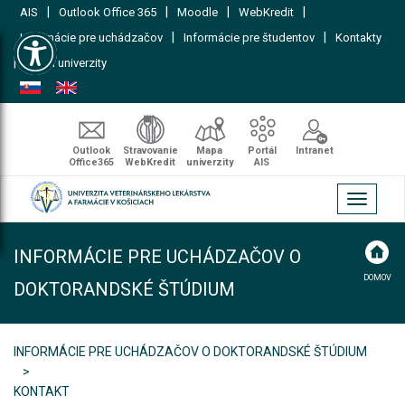
|
|
|
|
AIS
Outlook Office 365
Moodle
WebKredit
Open toolbar
|
|
Informácie pre uchádzačov
Informácie pre študentov
Kontakty
|
Mapa univerzity
Outlook
Stravovanie
Mapa
Portál
Intranet
Office365
WebKredit
univerzity
AIS
Toggle
navigati
INFORMÁCIE PRE UCHÁDZAČOV O
DOMOV
DOKTORANDSKÉ ŠTÚDIUM
INFORMÁCIE PRE UCHÁDZAČOV O DOKTORANDSKÉ ŠTÚDIUM
KONTAKT