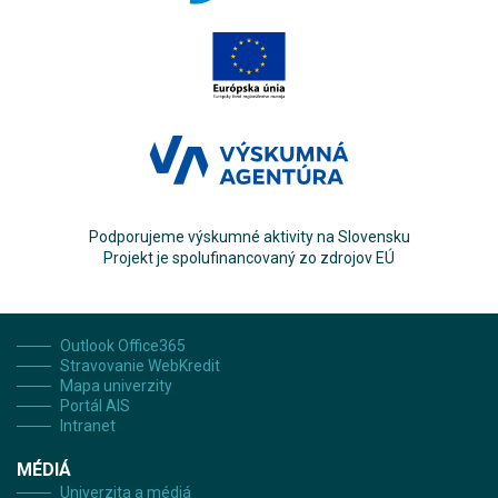
Podporujeme výskumné aktivity na Slovensku
Projekt je spolufinancovaný zo zdrojov EÚ
Outlook Office365
Stravovanie WebKredit
Mapa univerzity
Portál AIS
Intranet
MÉDIÁ
Univerzita a médiá