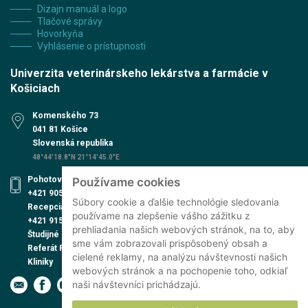
Dizajn manuál a logo
Tlačové správy
Hovorkyňa
Vyhlásenie o prístupnosti
Univerzita veterinárskeho lekárstva a farmácie v
Košiciach
Komenského 73
041 81 Košice
Slovenská republika
48°44'18.8"N 21°14'45.0"E
Pohotovosť UVN
Používame cookies
+421 905 579 559
Súbory cookie a ďalšie technológie sledovania
Recepcia UVN
používame na zlepšenie vášho zážitku z
+421 915 991 474
prehliadania našich webových stránok, na to, aby
Študijné oddelenie
sme vám zobrazovali prispôsobený obsah a
Referát PhD. štúdia
cielené reklamy, na analýzu návštevnosti našich
Kliniky
webových stránok a na pochopenie toho, odkiaľ
naši návštevníci prichádzajú.