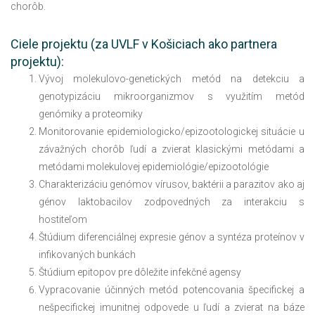
chorôb.
Ciele projektu (za UVLF v Košiciach ako partnera
projektu):
Vývoj molekulovo-genetických metód na detekciu a
genotypizáciu mikroorganizmov s využitím metód
genómiky a proteomiky
Monitorovanie epidemiologicko/epizootologickej situácie u
závažných chorôb ľudí a zvierat klasickými metódami a
metódami molekulovej epidemiológie/epizootológie
Charakterizáciu genómov vírusov, baktérii a parazitov ako aj
génov laktobacilov zodpovedných za interakciu s
hostiteľom
Štúdium diferenciálnej expresie génov a syntéza proteínov v
infikovaných bunkách
Štúdium epitopov pre dôležite infekčné agensy
Vypracovanie účinných metód potencovania špecifickej a
nešpecifickej imunitnej odpovede u ľudí a zvierat na báze