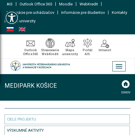
|
|
|
|
AIS
Outlook Office 365
Moodle
WebKredit
Open toolbar
|
|
Informácie pre uchádzačov
Informácie pre študentov
Kontakty
|
Mapa univerzity
Outlook
Stravovanie
Mapa
Portál
Intranet
Office365
WebKredit
univerzity
AIS
Toggle
navigati
MEDIPARK KOŠICE
DOMOV
CIELE PROJEKTU
VÝSKUMNÉ AKTIVITY