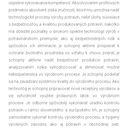
úspešné vykonávania kompetencií. Absolvovaním profilových
predmetov absolvent získa zručnosti, ktoré mu umožnia riadiť
technologické procesy výroby potravín, riešiť úlohy súvisiace
s bezpečnosťou a kvalitou produkovaných potravín, nakoľko
má dôležité poznatky o širokom spektre technológií výrob v
potravinárskom priemysle, ako aj bezpečnostných rizík a
spôsobov ich eliminácie; je schopný aktívne prispievať k
ochrane životného prostredia vo vzťahu k chovu zvierat; je
schopný aktívne riadiť bezpečnosť produkcie potravín,
analyzovaním rizika vyhodnocovať a eliminovať možné
nebezpečenstva vo výrobnom procese. Je schopný podieľať
sa na zavadzaní systémov kvality do výrobného procesu. Ako
technológ je schopný pripravovať nové receptúry výrobkov a
vie vyhodnotiť využitie prídavných látok vo výrobnom
procese. Je odborne spôsobilý vykonávať úradnú kontrolu
potravín v rámci slovenského a európskeho trh, je schopný
samostatne vykonať kontrolu výrobného procesu a hygieny
výrobných závodov, ako aj potravín v obchodnej sieti.