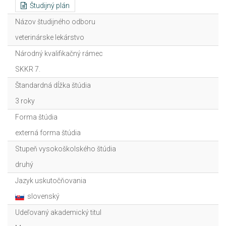
Študijný plán
Názov študijného odboru
veterinárske lekárstvo
Národný kvalifikačný rámec
SKKR 7.
Štandardná dĺžka štúdia
3 roky
Forma štúdia
externá forma štúdia
Stupeň vysokoškolského štúdia
druhý
Jazyk uskutočňovania
slovenský
Udeľovaný akademický titul