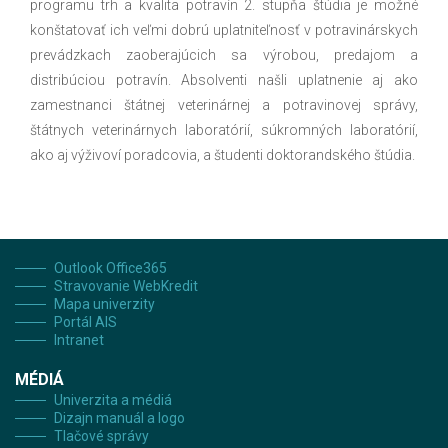
programu trh a kvalita potravín 2. stupňa štúdia je možné
konštatovať ich veľmi dobrú uplatniteľnosť v potravinárskych
prevádzkach zaoberajúcich sa výrobou, predajom a
distribúciou potravín. Absolventi našli uplatnenie aj ako
zamestnanci štátnej veterinárnej a potravinovej správy,
štátnych veterinárnych laboratórií, súkromných laboratórií,
ako aj výživoví poradcovia, a študenti doktorandského štúdia.
Outlook Office365
Stravovanie WebKredit
Mapa univerzity
Portál AIS
Intranet
MÉDIÁ
Univerzita a médiá
Dizajn manuál a logo
Tlačové správy