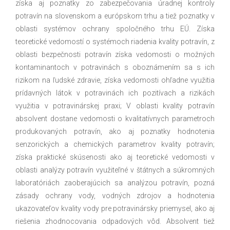
získa aj poznatky zo zabezpečovania úradnej kontroly
potravín na slovenskom a európskom trhu a tiež poznatky v
oblasti systémov ochrany spoločného trhu EÚ. Získa
teoretické vedomostí o systémoch riadenia kvality potravín, z
oblasti bezpečnosti potravín získa vedomosti o možných
kontaminantoch v potravinách s oboznámením sa s ich
rizikom na ľudské zdravie, získa vedomosti ohľadne využitia
prídavných látok v potravinách ich pozitívach a rizikách
využitia v potravinárskej praxi; V oblasti kvality potravín
absolvent dostane vedomosti o kvalitatívnych parametroch
produkovaných potravín, ako aj poznatky hodnotenia
senzorických a chemických parametrov kvality potravín;
získa praktické skúsenosti ako aj teoretické vedomosti v
oblasti analýzy potravín využiteľné v štátnych a súkromných
laboratóriách zaoberajúcich sa analýzou potravín, pozná
zásady ochrany vody, vodných zdrojov a hodnotenia
ukazovateľov kvality vody pre potravinársky priemysel, ako aj
riešenia zhodnocovania odpadových vôd. Absolvent tiež