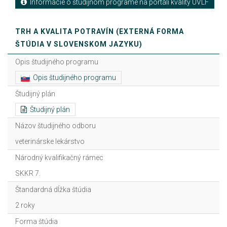
Informácie o študijnom programe na portáli kvality UVLF
TRH A KVALITA POTRAVÍN (EXTERNÁ FORMA
ŠTÚDIA V SLOVENSKOM JAZYKU)
Opis študijného programu
Opis študijného programu
Študijný plán
Študijný plán
Názov študijného odboru
veterinárske lekárstvo
Národný kvalifikačný rámec
SKKR 7.
Štandardná dĺžka štúdia
2 roky
Forma štúdia