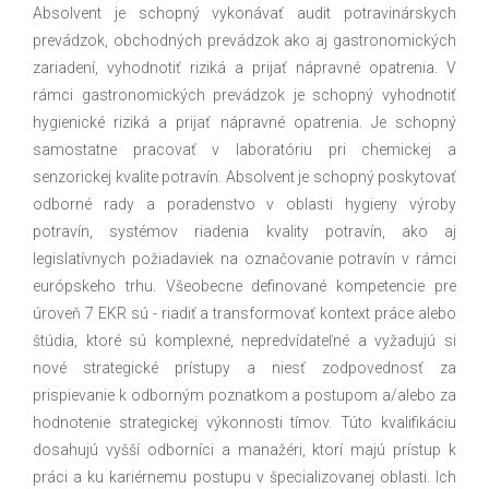
Absolvent je schopný vykonávať audit potravinárskych
prevádzok, obchodných prevádzok ako aj gastronomických
zariadení, vyhodnotiť riziká a prijať nápravné opatrenia. V
rámci gastronomických prevádzok je schopný vyhodnotiť
hygienické riziká a prijať nápravné opatrenia. Je schopný
samostatne pracovať v laboratóriu pri chemickej a
senzorickej kvalite potravín. Absolvent je schopný poskytovať
odborné rady a poradenstvo v oblasti hygieny výroby
potravín, systémov riadenia kvality potravín, ako aj
legislatívnych požiadaviek na označovanie potravín v rámci
európskeho trhu. Všeobecne definované kompetencie pre
úroveň 7 EKR sú - riadiť a transformovať kontext práce alebo
štúdia, ktoré sú komplexné, nepredvídateľné a vyžadujú si
nové strategické prístupy a niesť zodpovednosť za
prispievanie k odborným poznatkom a postupom a/alebo za
hodnotenie strategickej výkonnosti tímov. Túto kvalifikáciu
dosahujú vyšší odborníci a manažéri, ktorí majú prístup k
práci a ku kariérnemu postupu v špecializovanej oblasti. Ich