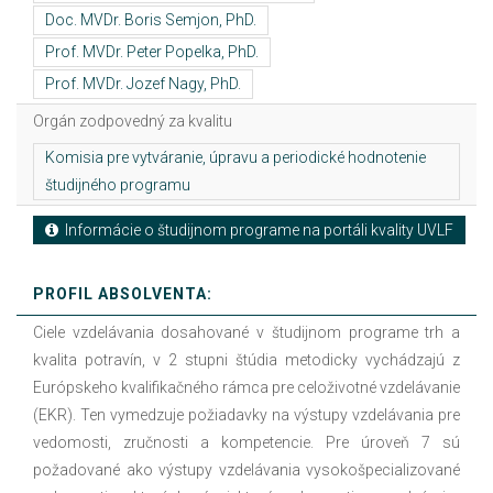
Orgán zodpovedný za kvalitu
Informácie o študijnom programe na portáli kvality UVLF
PROFIL ABSOLVENTA:
Ciele vzdelávania dosahované v študijnom programe trh a
kvalita potravín, v 2 stupni štúdia metodicky vychádzajú z
Európskeho kvalifikačného rámca pre celoživotné vzdelávanie
(EKR). Ten vymedzuje požiadavky na výstupy vzdelávania pre
vedomosti, zručnosti a kompetencie. Pre úroveň 7 sú
požadované ako výstupy vzdelávania vysokošpecializované