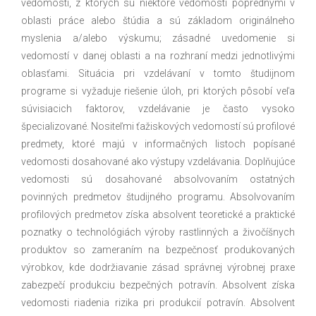
vedomosti, z ktorých sú niektoré vedomosti poprednými v
oblasti práce alebo štúdia a sú základom originálneho
myslenia a/alebo výskumu; zásadné uvedomenie si
vedomostí v danej oblasti a na rozhraní medzi jednotlivými
oblasťami. Situácia pri vzdelávaní v tomto študijnom
programe si vyžaduje riešenie úloh, pri ktorých pôsobí veľa
súvisiacich faktorov, vzdelávanie je často vysoko
špecializované. Nositeľmi ťažiskových vedomostí sú profilové
predmety, ktoré majú v informačných listoch popísané
vedomosti dosahované ako výstupy vzdelávania. Doplňujúce
vedomosti sú dosahované absolvovaním ostatných
povinných predmetov študijného programu. Absolvovaním
profilových predmetov získa absolvent teoretické a praktické
poznatky o technológiách výroby rastlinných a živočíšnych
produktov so zameraním na bezpečnosť produkovaných
výrobkov, kde dodržiavanie zásad správnej výrobnej praxe
zabezpečí produkciu bezpečných potravín. Absolvent získa
vedomosti riadenia rizika pri produkcií potravín. Absolvent