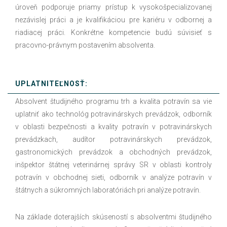
úroveň podporuje priamy prístup k vysokošpecializovanej
nezávislej práci a je kvalifikáciou pre kariéru v odbornej a
riadiacej práci. Konkrétne kompetencie budú súvisieť s
pracovno-právnym postavením absolventa.
UPLATNITEĽNOSŤ:
Absolvent študijného programu trh a kvalita potravín sa vie
uplatniť ako technológ potravinárskych prevádzok, odborník
v oblasti bezpečnosti a kvality potravín v potravinárskych
prevádzkach, audítor potravinárskych prevádzok,
gastronomických prevádzok a obchodných prevádzok,
inšpektor štátnej veterinárnej správy SR v oblasti kontroly
potravín v obchodnej sieti, odborník v analýze potravín v
štátnych a súkromných laboratóriách pri analýze potravín.
Na základe doterajších skúseností s absolventmi študijného