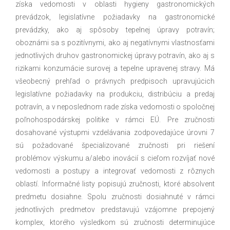
získa vedomosti v oblasti hygieny gastronomických
prevádzok, legislatívne požiadavky na gastronomické
prevádzky, ako aj spôsoby tepelnej úpravy potravín;
oboznámi sa s pozitívnymi, ako aj negatívnymi vlastnosťami
jednotlivých druhov gastronomickej úpravy potravín, ako aj s
rizikami konzumácie surovej a tepelne upravenej stravy. Má
všeobecný prehľad o právnych predpisoch upravujúcich
legislatívne požiadavky na produkciu, distribúciu a predaj
potravín, a v neposlednom rade získa vedomosti o spoločnej
poľnohospodárskej politike v rámci EÚ. Pre zručnosti
dosahované výstupmi vzdelávania zodpovedajúce úrovni 7
sú požadované špecializované zručnosti pri riešení
problémov výskumu a/alebo inovácií s cieľom rozvíjať nové
vedomosti a postupy a integrovať vedomosti z rôznych
oblastí. Informačné listy popisujú zručnosti, ktoré absolvent
predmetu dosiahne. Spolu zručnosti dosiahnuté v rámci
jednotlivých predmetov predstavujú vzájomne prepojený
komplex, ktorého výsledkom sú zručnosti determinujúce