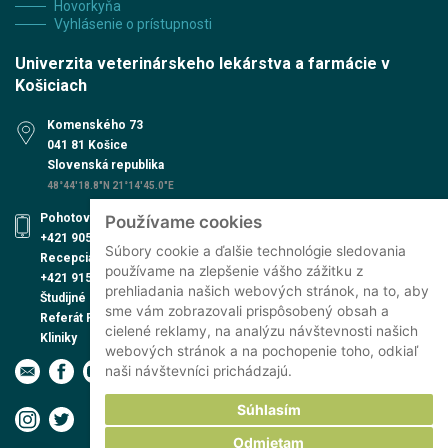
Hovorkyňa
Vyhlásenie o prístupnosti
Univerzita veterinárskeho lekárstva a farmácie v
Košiciach
Komenského 73
041 81 Košice
Slovenská republika
48°44'18.8"N 21°14'45.0"E
Pohotovosť UVN
Používame cookies
+421 905 579 559
Súbory cookie a ďalšie technológie sledovania
Recepcia UVN
používame na zlepšenie vášho zážitku z
+421 915 991 474
prehliadania našich webových stránok, na to, aby
Študijné oddelenie
sme vám zobrazovali prispôsobený obsah a
Referát PhD. štúdia
cielené reklamy, na analýzu návštevnosti našich
Kliniky
webových stránok a na pochopenie toho, odkiaľ
naši návštevníci prichádzajú.
Súhlasím
Odmietam