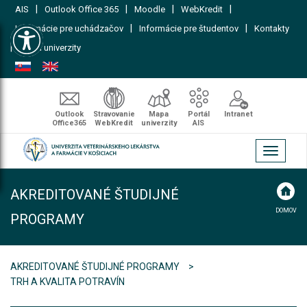
|
|
|
|
AIS
Outlook Office 365
Moodle
WebKredit
Open toolbar
|
|
Informácie pre uchádzačov
Informácie pre študentov
Kontakty
|
Mapa univerzity
Outlook
Stravovanie
Mapa
Portál
Intranet
Office365
WebKredit
univerzity
AIS
Toggle
navigati
AKREDITOVANÉ ŠTUDIJNÉ
DOMOV
PROGRAMY
AKREDITOVANÉ ŠTUDIJNÉ PROGRAMY
TRH A KVALITA POTRAVÍN