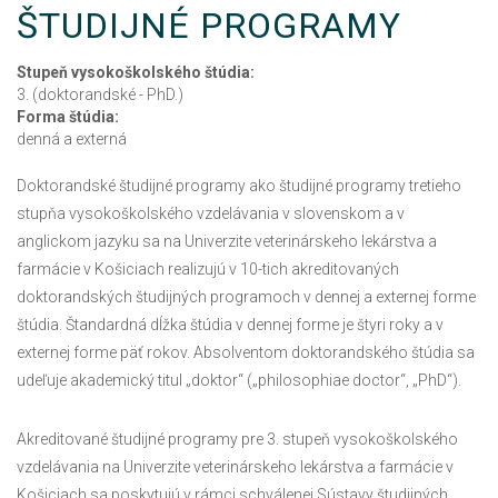
ŠTUDIJNÉ PROGRAMY
Stupeň vysokoškolského štúdia:
3. (doktorandské - PhD.)
Forma štúdia:
denná a externá
Doktorandské študijné programy ako študijné programy tretieho
stupňa vysokoškolského vzdelávania v slovenskom a v
anglickom jazyku sa na Univerzite veterinárskeho lekárstva a
farmácie v Košiciach realizujú v 10-tich akreditovaných
doktorandských študijných programoch v dennej a externej forme
štúdia. Štandardná dĺžka štúdia v dennej forme je štyri roky a v
externej forme päť rokov. Absolventom doktorandského štúdia sa
udeľuje akademický titul „doktor“ („philosophiae doctor“, „PhD“).
Akreditované študijné programy pre 3. stupeň vysokoškolského
vzdelávania na Univerzite veterinárskeho lekárstva a farmácie v
Košiciach sa poskytujú v rámci schválenej Sústavy študijných