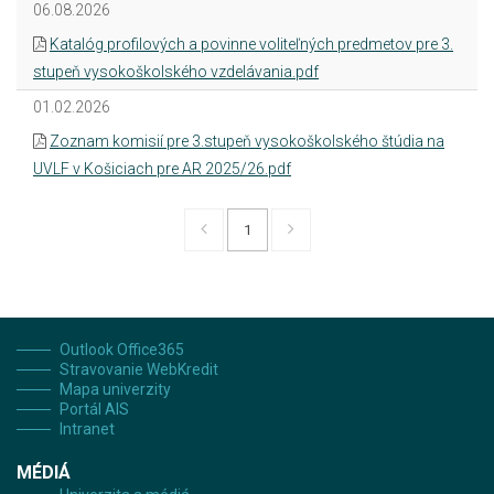
06.08.2026
Katalóg profilových a povinne voliteľných predmetov pre 3.
stupeň vysokoškolského vzdelávania.pdf
01.02.2026
Zoznam komisií pre 3.stupeň vysokoškolského štúdia na
UVLF v Košiciach pre AR 2025/26.pdf
1
Outlook Office365
Stravovanie WebKredit
Mapa univerzity
Portál AIS
Intranet
MÉDIÁ