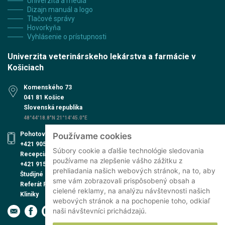
Univerzita a médiá
Dizajn manuál a logo
Tlačové správy
Hovorkyňa
Vyhlásenie o prístupnosti
Univerzita veterinárskeho lekárstva a farmácie v
Košiciach
Komenského 73
041 81 Košice
Slovenská republika
48°44'18.8"N 21°14'45.0"E
Pohotovosť UVN
Používame cookies
+421 905 579 559
Súbory cookie a ďalšie technológie sledovania
Recepcia UVN
používame na zlepšenie vášho zážitku z
+421 915 991 474
prehliadania našich webových stránok, na to, aby
Študijné oddelenie
sme vám zobrazovali prispôsobený obsah a
Referát PhD. štúdia
cielené reklamy, na analýzu návštevnosti našich
Kliniky
webových stránok a na pochopenie toho, odkiaľ
naši návštevníci prichádzajú.