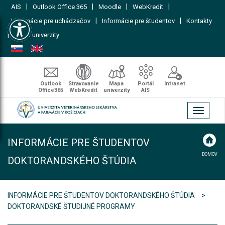
|
|
|
|
AIS
Outlook Office 365
Moodle
WebKredit
Open toolbar
|
|
Informácie pre uchádzačov
Informácie pre študentov
Kontakty
|
Mapa univerzity
Outlook
Stravovanie
Mapa
Portál
Intranet
Office365
WebKredit
univerzity
AIS
Toggle
navigati
INFORMÁCIE PRE ŠTUDENTOV
DOMOV
DOKTORANDSKÉHO ŠTÚDIA
INFORMÁCIE PRE ŠTUDENTOV DOKTORANDSKÉHO ŠTÚDIA
DOKTORANDSKÉ ŠTUDIJNÉ PROGRAMY