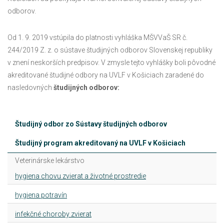
odborov.
Od 1. 9. 2019 vstúpila do platnosti vyhláška MŠVVaŠ SR č.
244/2019 Z. z. o sústave študijných odborov Slovenskej republiky
v znení neskorších predpisov. V zmysle tejto vyhlášky boli pôvodné
akreditované študijné odbory na UVLF v Košiciach zaradené do
nasledovných
študijných odborov:
Študijný odbor zo Sústavy študijných odborov
Študijný program akreditovaný na UVLF v Košiciach
Veterinárske lekárstvo
hygiena chovu zvierat a životné prostredie
hygiena potravín
infekčné choroby zvierat