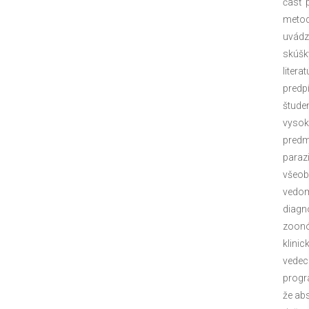
časť 
metod
uvádz
skúšk
liter
predp
štude
vysok
predm
paraz
všeob
vedom
diagn
zoonó
klinic
vedec
progr
že abs