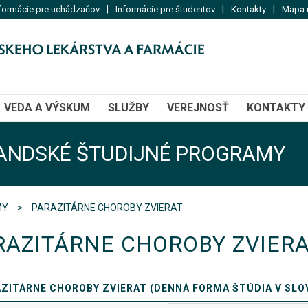
|
|
|
formácie pre uchádzačov
Informácie pre študentov
Kontakty
Mapa u
VEDA A VÝSKUM
SLUŽBY
VEREJNOSŤ
KONTAKTY
ANDSKÉ ŠTUDIJNÉ PROGRAMY
MY
PARAZITÁRNE CHOROBY ZVIERAT
RAZITÁRNE CHOROBY ZVIER
ZITÁRNE CHOROBY ZVIERAT (DENNÁ FORMA ŠTÚDIA V SL