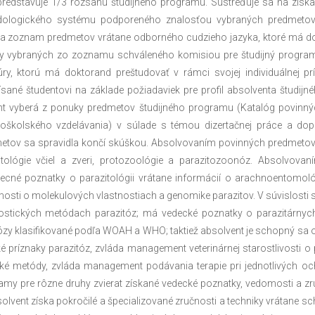
predstavuje 1/3 rozsahu študijného programu. Sústreďuje sa na získa
ologického systému podporeného znalosťou vybraných predmetov.
a zoznam predmetov vrátane odborného cudzieho jazyka, ktoré má do
y vybraných zo zoznamu schváleného komisiou pre študijný program
atúry, ktorú má doktorand preštudovať v rámci svojej individuálnej 
ísané študentovi na základe požiadaviek pre profil absolventa študijn
nt vyberá z ponuky predmetov študijného programu (Katalóg povinných
oškolského vzdelávania) v súlade s témou dizertačnej práce a dop
etov sa spravidla končí skúškou. Absolvovaním povinných predmetov d
itológie včiel a zveri, protozoológie a parazitozoonóz. Absolvova
ecné poznatky o parazitológii vrátane informácií o arachnoentomológi
osti o molekulových vlastnostiach a genomike parazitov. V súvislosti
ostických metódach parazitóz; má vedecké poznatky o parazitárny
zy klasifikované podľa WOAH a WHO; taktiež absolvent je schopný sa 
ké príznaky parazitóz, zvláda management veterinárnej starostlivosti o
ké metódy, zvláda management podávania terapie pri jednotlivých och
amy pre rôzne druhy zvierat získané vedecké poznatky, vedomosti a zru
olvent získa pokročilé a špecializované zručnosti a techniky vrátane s