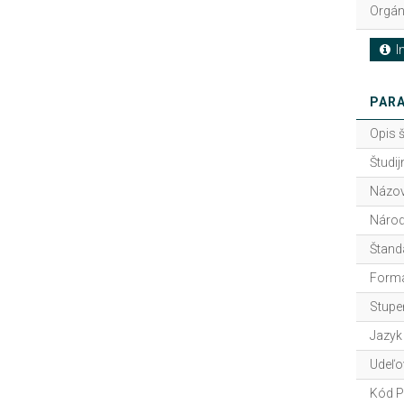
Orgán
In
PARA
Opis 
Študij
Názov
Národ
Štand
Forma
Stupe
Jazyk
Udeľo
Kód P