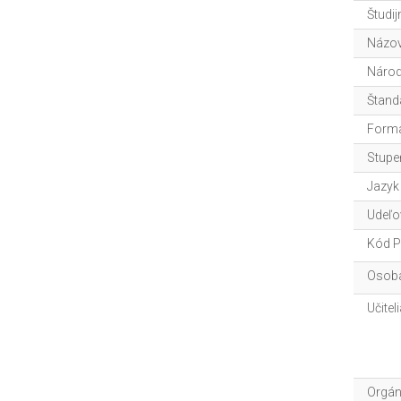
Študij
Názov
Národ
Štand
Forma
Stupe
Jazyk
Udeľo
Kód P
Osoba
Učitel
Orgán