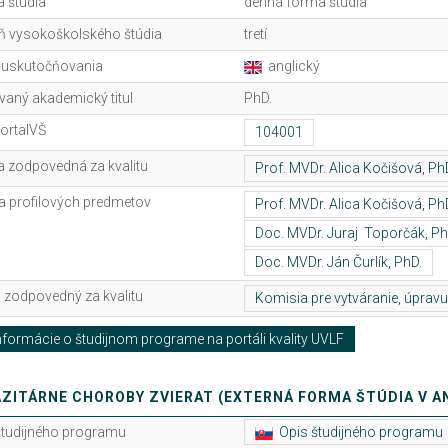
 štúdia
denná forma štúdia
ň vysokoškolského štúdia
tretí
 uskutočňovania
anglický
vaný akademický titul
PhD.
ortalVŠ
 zodpovedná za kvalitu
ia profilových predmetov
 zodpovedný za kvalitu
formácie o študijnom programe na portáli kvality UVLF
ZITÁRNE CHOROBY ZVIERAT (EXTERNÁ FORMA ŠTÚDIA V A
študijného programu
Opis študijného programu