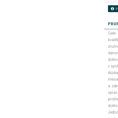
In
PROF
Ciele
kvali
zručn
danom
dokto
v spo
štúdi
mesia
a zab
sprac
probl
dokto
Jednot