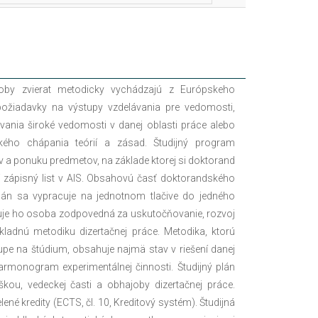
oby zvierat metodicky vychádzajú z Európskeho
požiadavky na výstupy vzdelávania pre vedomosti,
ania široké vedomosti v danej oblasti práce alebo
kého chápania teórií a zásad. Študijný program
 a ponuku predmetov, na základe ktorej si doktorand
lní zápisný list v AIS. Obsahovú časť doktorandského
 plán sa vypracuje na jednotnom tlačive do jedného
ľuje ho osoba zodpovedná za uskutočňovanie, rozvoj
kladnú metodiku dizertačnej práce. Metodika, ktorú
pe na štúdium, obsahuje najmä stav v riešení danej
armonogram experimentálnej činnosti. Študijný plán
kou, vedeckej časti a obhajoby dizertačnej práce.
ené kredity (ECTS, čl. 10, Kreditový systém). Študijná