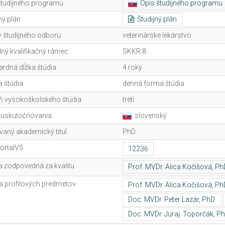
študijného programu
Opis študijného programu
ný plán
Študijný plán
 študijného odboru
veterinárske lekárstvo
ný kvalifikačný rámec
SKKR 8.
ardná dĺžka štúdia
4 roky
 štúdia
denná forma štúdia
ň vysokoškolského štúdia
tretí
 uskutočňovania
slovenský
vaný akademický titul
PhD.
ortalVŠ
 zodpovedná za kvalitu
ia profilových predmetov