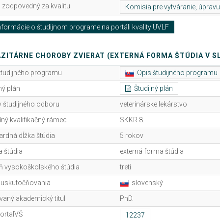
 zodpovedný za kvalitu
formácie o študijnom programe na portáli kvality UVLF
ZITÁRNE CHOROBY ZVIERAT (EXTERNÁ FORMA ŠTÚDIA V 
študijného programu
Opis študijného programu
ný plán
Študijný plán
 študijného odboru
veterinárske lekárstvo
ný kvalifikačný rámec
SKKR 8.
ardná dĺžka štúdia
5 rokov
 štúdia
externá forma štúdia
ň vysokoškolského štúdia
tretí
 uskutočňovania
slovenský
vaný akademický titul
PhD.
ortalVŠ