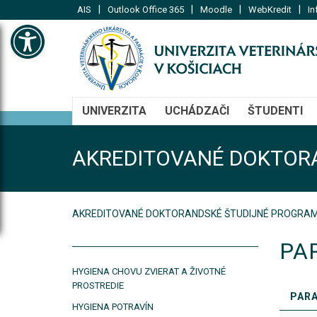
|
|
|
|
AIS
Outlook Office 365
Moodle
WebKredit
In
Open toolbar
UNIVERZITA
UCHÁDZAČI
ŠTUDENTI
AKREDITOVANÉ DOKTOR
AKREDITOVANÉ DOKTORANDSKÉ ŠTUDIJNÉ PROGRA
PA
HYGIENA CHOVU ZVIERAT A ŽIVOTNÉ
PROSTREDIE
PARA
HYGIENA POTRAVÍN