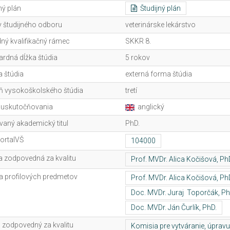
ný plán
Študijný plán
 študijného odboru
veterinárske lekárstvo
ný kvalifikačný rámec
SKKR 8.
ardná dĺžka štúdia
5 rokov
 štúdia
externá forma štúdia
ň vysokoškolského štúdia
tretí
 uskutočňovania
anglický
vaný akademický titul
PhD.
ortalVŠ
 zodpovedná za kvalitu
ia profilových predmetov
 zodpovedný za kvalitu