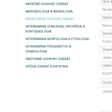
Opis 
INFEKČNÉ CHOROBY ZVIERAT
Študij
MIKROBIOLÓGIA A IMONOLÓGIA
Názov
PARAZITÁRNE CHOROBY ZVIERAT
Národ
VETERINÁRNA CHIRURGIA, ORTOPÉDIA A
RÖNTGENOLÓGIA
Štand
VETERINÁRNA MORFOLÓGIA A FYZIOLÓGIA
Forma
VETERINÁRNE PÔRODNÍCTVO A
Stupe
GYNEKOLÓGIA
Jazyk
VNÚTORNÉ CHOROBY ZVIERAT
Udeľo
VÝŽIVA ZVIERAT A DIETETIKA
Kód P
Osoba
Učitel