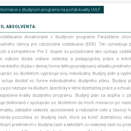
formácie o študijnom programe na portáli kvality UVLF
IL ABSOLVENTA:
 vzdelávania dosahované v študijnom programe Parazitárne chor
fikačného rámca pre celoživotné vzdelávanie (EKR). Ten vymedzuje 
osti a kompetencie. Pre 3. stupeň sú požadované ako výstupy vzdeláv
 odbore štúdia vrátane vedeckej a pedagogickej práce a kritic
randského štúdia v dennej forme definuje predpísanú skladbu predmetov
lupráci so školiteľom vypracuje svoj individuálny študijný plán a vyp
a určuje školiteľ vo forme individuálneho študijného plánu. Študijný
ca po nástupe na štúdium špecificky k téme dizertačnej práce a schva
ezpečenie kvality študijného programu. Študijný plán sa dopĺňa o zá
uje doktorand v spolupráci so školiteľom do troch mesiacov po nástu
ematiky, základné vedecké, spoločenské a realizačné ciele a časový h
randa pozostáva zo študijnej časti, ktorá sa končí dizertačnou skúš
livým predmetom v študijnej časti a aktivitám vo vedeckej časti sú pridel