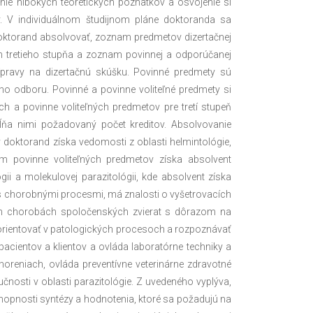
nie hlbokých teoretických poznatkov a osvojenie si
 V individuálnom študijnom pláne doktoranda sa
ktorand absolvovať, zoznam predmetov dizertačnej
 tretieho stupňa a zoznam povinnej a odporúčanej
prípravy na dizertačnú skúšku. Povinné predmety sú
ého odboru. Povinné a povinne voliteľné predmety si
 a povinne voliteľných predmetov pre tretí stupeň
ĺňa nimi požadovaný počet kreditov. Absolvovanie
oktorand získa vedomosti z oblasti helmintológie,
ním povinne voliteľných predmetov získa absolvent
i a molekulovej parazitológii, kde absolvent získa
 s chorobnými procesmi, má znalosti o vyšetrovacích
ch chorobách spoločenských zvierat s dôrazom na
orientovať v patologických procesoch a rozpoznávať
 pacientov a klientov a ovláda laboratórne techniky a
oreniach, ovláda preventívne veterinárne zdravotné
čnosti v oblasti parazitológie. Z uvedeného vyplýva,
chopnosti syntézy a hodnotenia, ktoré sa požadujú na