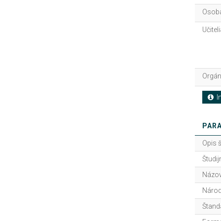
Osoba
Učitel
Orgán
In
PARA
Opis 
Študij
Názov
Národ
Štand