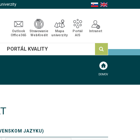
niverzity
Outlook
Stravovanie
Mapa
Portál
Intranet
Office365
WebKredit
univerzity
AIS
PORTÁL KVALITY
DOMOV
AT
OVENSKOM JAZYKU)