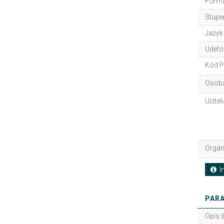
Forma
Stupe
Jazyk
Udeľo
Kód P
Osoba
Učitel
Orgán
In
PARA
Opis 