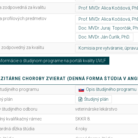
 zodpovedná za kvalitu
ia profilových predmetov
 zodpovedný za kvalitu
formácie o študijnom programe na portáli kvality UVLF
ZITÁRNE CHOROBY ZVIERAT (DENNÁ FORMA ŠTÚDIA V ANG
študijného programu
Opis študijného programu
ný plán
Študijný plán
 študijného odboru
veterinárske lekárstvo
ný kvalifikačný rámec
SKKR 8.
ardná dĺžka štúdia
4 roky