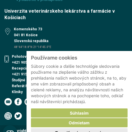
Univerzita veterinárskeho lekárstva a farmácie v
Košiciach
Komenského 73
041 81 Košice
Slovenská republika
48°44'18.8"N 21°14'45.0"E
Pohotovosť UVN
Používame cookies
+421 905 579 559
Súbory cookie a ďalšie technológie sledovania
Recepcia UVN
používame na zlepšenie vášho zážitku z
+421 915 991 474
prehliadania našich webových stránok, na to, aby
Študijné oddelenie
sme vám zobrazovali prispôsobený obsah a
Referát PhD. štúdia
cielené reklamy, na analýzu návštevnosti našich
Kliniky
webových stránok a na pochopenie toho, odkiaľ
naši návštevníci prichádzajú.
Súhlasím
Odmietam
Copyright © 2026 Univerzita veterinárskeho lekárstva a farmácie v