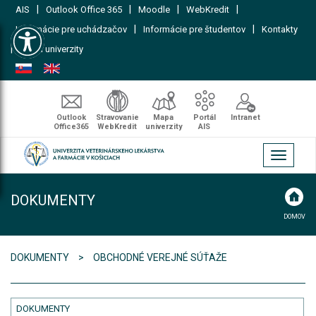
|
|
|
|
AIS
Outlook Office 365
Moodle
WebKredit
Open toolbar
|
|
Informácie pre uchádzačov
Informácie pre študentov
Kontakty
|
Mapa univerzity
Outlook
Stravovanie
Mapa
Portál
Intranet
Office365
WebKredit
univerzity
AIS
Toggle
navigati
DOKUMENTY
DOMOV
DOKUMENTY
OBCHODNÉ VEREJNÉ SÚŤAŽE
DOKUMENTY