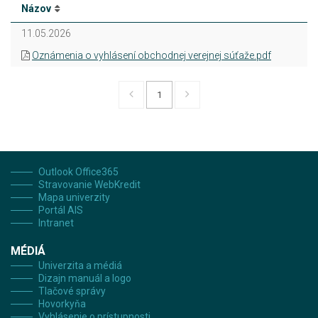
Názov
11.05.2026
Oznámenia o vyhlásení obchodnej verejnej súťaže.pdf
1
Outlook Office365
Stravovanie WebKredit
Mapa univerzity
Portál AIS
Intranet
MÉDIÁ
Univerzita a médiá
Dizajn manuál a logo
Tlačové správy
Hovorkyňa
Vyhlásenie o prístupnosti