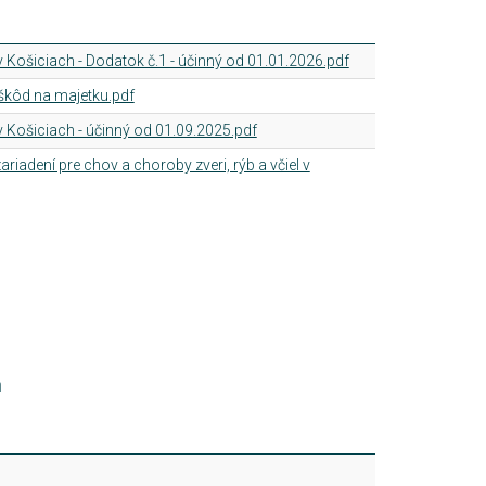
 Košiciach - Dodatok č.1 - účinný od 01.01.2026.pdf
škôd na majetku.pdf
 Košiciach - účinný od 01.09.2025.pdf
riadení pre chov a choroby zveri, rýb a včiel v
h