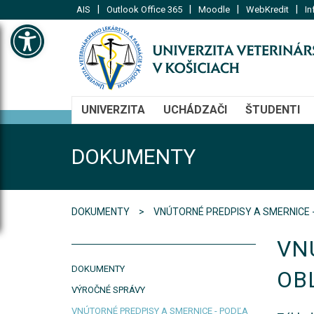
|
|
|
|
AIS
Outlook Office 365
Moodle
WebKredit
In
Open toolbar
UNIVERZITA
UCHÁDZAČI
ŠTUDENTI
DOKUMENTY
DOKUMENTY
VNÚTORNÉ PREDPISY A SMERNICE 
VN
DOKUMENTY
OB
VÝROČNÉ SPRÁVY
VNÚTORNÉ PREDPISY A SMERNICE - PODĽA