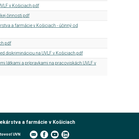
VLF v Košiciach.pdf
ej činnosti.pdf
árstva a farmácie v Košiciach - účinný od
ch.pdf
d diskrimináciou na UVLF v Košiciach.pdf
i látkami a prípravkami na pracoviskách UVLF v
lekárstva a farmácie v Košiciach
tovosť UVN