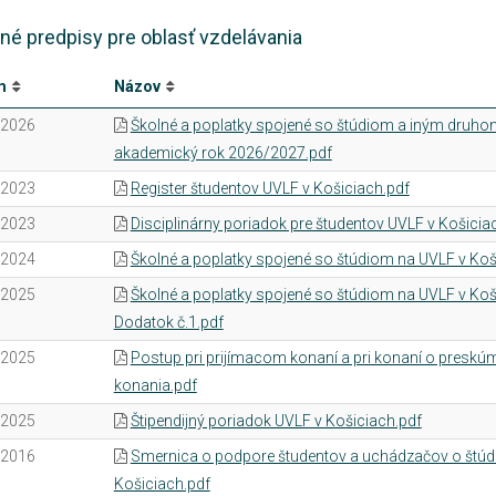
né predpisy pre oblasť vzdelávania
m
Názov
.2026
Školné a poplatky spojené so štúdiom a iným druhom
akademický rok 2026/2027.pdf
.2023
Register študentov UVLF v Košiciach.pdf
.2023
Disciplinárny poriadok pre študentov UVLF v Košicia
.2024
Školné a poplatky spojené so štúdiom na UVLF v Ko
.2025
Školné a poplatky spojené so štúdiom na UVLF v Koš
Dodatok č.1.pdf
.2025
Postup pri prijímacom konaní a pri konaní o preskú
konania.pdf
.2025
Štipendijný poriadok UVLF v Košiciach.pdf
.2016
Smernica o podpore študentov a uchádzačov o štúd
Košiciach.pdf