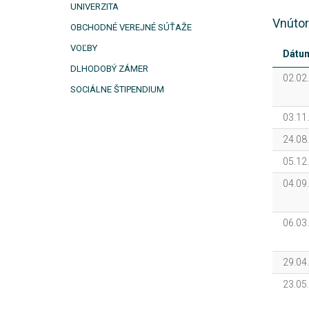
UNIVERZITA
Vnútor
OBCHODNÉ VEREJNÉ SÚŤAŽE
VOĽBY
Dátu
DLHODOBÝ ZÁMER
02.02
SOCIÁLNE ŠTIPENDIUM
03.11
24.08
05.12
04.09
06.03
29.04
23.05