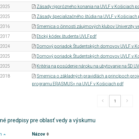
.2025
Zásady rigorózneho konania na UVLF v Košiciach.p
.2025
Zásady špecializačného štúdia na UVLF v Košiciach.
.2016
Smernica o činnosti záujmových klubov Univerzity ve
.2017
Etický kódex študenta UVLF.pdf
.2024
Domový poriadok Študentských domovov UVLF v Ko
.2025
Domový poriadok Študentských domovov UVLF v Koši
.2025
Kritéria na posúdenie nároku na ubytovanie na ŠD UV
.2018
Smernica o základných pravidlách a princípoch proj
programu ERASMUS+ na UVLF v Košiciach.pdf
1
né predpisy pre oblasť vedy a výskumu
m
Názov