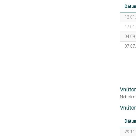
Dátu
12.01
17.01
04.09
07.07
Vnútor
Neboli 
Vnútor
Dátu
29.11