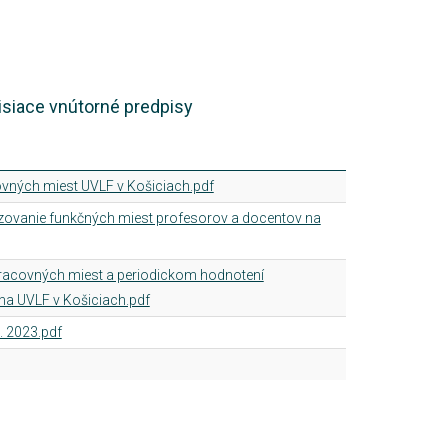
isiace vnútorné predpisy
vných miest UVLF v Košiciach.pdf
zovanie funkčných miest profesorov a docentov na
í pracovných miest a periodickom hodnotení
na UVLF v Košiciach.pdf
. 2023.pdf