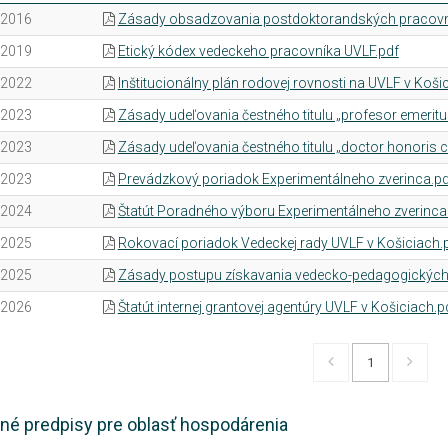
.2016
Zásady obsadzovania postdoktorandských pracovný
.2019
Etický kódex vedeckeho pracovníka UVLF.pdf
.2022
Inštitucionálny plán rodovej rovnosti na UVLF v Koši
.2023
Zásady udeľovania čestného titulu „profesor emeritu
.2023
Zásady udeľovania čestného titulu „doctor honoris 
.2023
Prevádzkový poriadok Experimentálneho zverinca.pd
.2024
Štatút Poradného výboru Experimentálneho zverinca
.2025
Rokovací poriadok Vedeckej rady UVLF v Košiciach.
.2025
Zásady postupu získavania vedecko-pedagogických t
.2026
Štatút internej grantovej agentúry UVLF v Košiciach.p
1
né predpisy pre oblasť hospodárenia