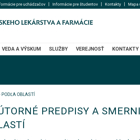
|
|
|
formácie pre uchádzačov
Informácie pre študentov
Kontakty
Mapa u
VEDA A VÝSKUM
SLUŽBY
VEREJNOSŤ
KONTAKTY
- PODĽA OBLASTÍ
ÚTORNÉ PREDPISY A SMERNI
LASTÍ