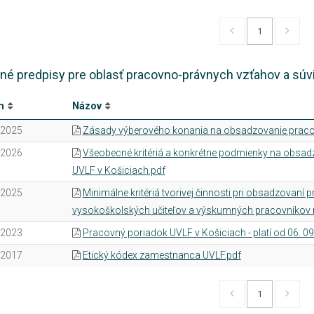
1
né predpisy pre oblasť pracovno-právnych vzťahov a súv
m
Názov
.2025
Zásady výberového konania na obsadzovanie praco
.2026
Všeobecné kritériá a konkrétne podmienky na obsad
UVLF v Košiciach.pdf
.2025
Minimálne kritériá tvorivej činnosti pri obsadzovan
vysokoškolských učiteľov a výskumných pracovníkov 
.2023
Pracovný poriadok UVLF v Košiciach - platí od 06. 09
.2017
Etický kódex zamestnanca UVLF.pdf
1