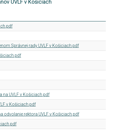
ánov UVLF v Košiciach
ach.pdf
enom Správnej rady UVLF v Košiciach.pdf
iciach.pdf
a na UVLF v Košiciach.pdf
LF v Košiciach.pdf
na odvolanie rektora UVLF v Košiciach.pdf
ciach.pdf