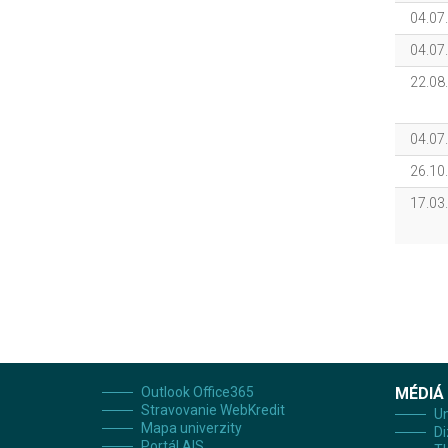
04.07
04.07
22.08
04.07
26.10
17.03
Outlook Office365
MÉDIÁ
Stravovanie WebKredit
Un
Mapa univerzity
Di
Portál AIS