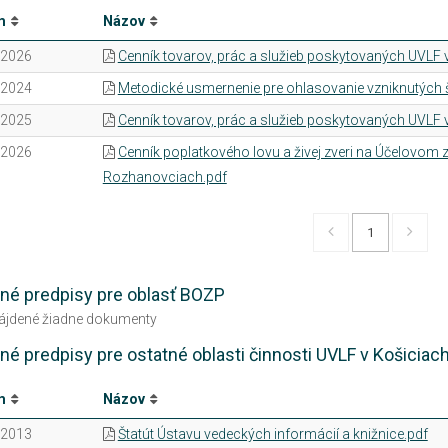
m
Názov
.2026
Cenník tovarov, prác a služieb poskytovaných UVLF v
.2024
Metodické usmernenie pre ohlasovanie vzniknutých 
.2025
Cenník tovarov, prác a služieb poskytovaných UVLF v
.2026
Cenník poplatkového lovu a živej zveri na Účelovom za
Rozhanovciach.pdf
1
né predpisy pre oblasť BOZP
nájdené žiadne dokumenty
né predpisy pre ostatné oblasti činnosti UVLF v Košiciac
m
Názov
.2013
Štatút Ústavu vedeckých informácií a knižnice.pdf