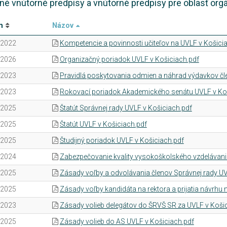
né vnútorné predpisy a vnútorné predpisy pre oblasť org
m
Názov
.2022
Kompetencie a povinnosti učiteľov na UVLF v Košici
.2026
Organizačný poriadok UVLF v Košiciach.pdf
.2023
Pravidlá poskytovania odmien a náhrad výdavkov čl
.2023
Rokovací poriadok Akademického senátu UVLF v Koš
.2025
Štatút Správnej rady UVLF v Košiciach.pdf
.2025
Štatút UVLF v Košiciach.pdf
.2025
Študijný poriadok UVLF v Košiciach.pdf
.2024
Zabezpečovanie kvality vysokoškolského vzdelávani
.2025
Zásady voľby a odvolávania členov Správnej rady UV
.2025
Zásady voľby kandidáta na rektora a prijatia návrhu 
.2023
Zásady volieb delegátov do ŠRVŠ SR za UVLF v Koši
.2025
Zásady volieb do AS UVLF v Košiciach.pdf