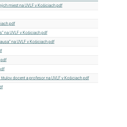
ch miest na UVLF v Košiciach.pdf
ciach.pdf
s“ na UVLF v Košiciach.pdf
causa“ na UVLF v Košiciach.pdf
f
.pdf
pdf
itulov docent a profesor na UVLF v Košiciach.pdf
df