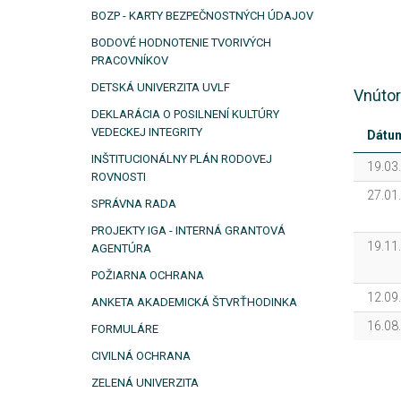
BOZP - KARTY BEZPEČNOSTNÝCH ÚDAJOV
BODOVÉ HODNOTENIE TVORIVÝCH
PRACOVNÍKOV
DETSKÁ UNIVERZITA UVLF
Vnútor
DEKLARÁCIA O POSILNENÍ KULTÚRY
VEDECKEJ INTEGRITY
Dátu
INŠTITUCIONÁLNY PLÁN RODOVEJ
19.03
ROVNOSTI
27.01
SPRÁVNA RADA
PROJEKTY IGA - INTERNÁ GRANTOVÁ
19.11
AGENTÚRA
POŽIARNA OCHRANA
12.09
ANKETA AKADEMICKÁ ŠTVRŤHODINKA
16.08
FORMULÁRE
CIVILNÁ OCHRANA
ZELENÁ UNIVERZITA