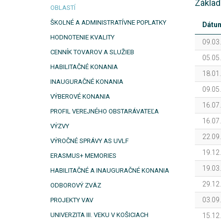
Základ
OBLASTÍ
ŠKOLNÉ A ADMINISTRATÍVNE POPLATKY
Dátu
HODNOTENIE KVALITY
09.03
CENNÍK TOVAROV A SLUŽIEB
05.05
HABILITAČNÉ KONANIA
18.01
INAUGURAČNÉ KONANIA
09.05
VÝBEROVÉ KONANIA
16.07
PROFIL VEREJNÉHO OBSTARÁVATEĽA
16.07
VÝZVY
22.09
VÝROČNÉ SPRÁVY AS UVLF
19.12
ERASMUS+ MEMORIES
19.03
HABILITAČNÉ A INAUGURAČNÉ KONANIA
29.12
ODBOROVÝ ZVÄZ
03.09
PROJEKTY VAV
UNIVERZITA III. VEKU V KOŠICIACH
15.12