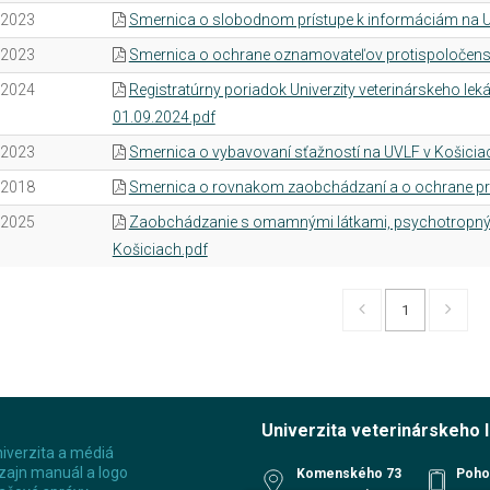
.2023
Smernica o slobodnom prístupe k informáciám na U
.2023
Smernica o ochrane oznamovateľov protispoločensk
.2024
Registratúrny poriadok Univerzity veterinárskeho lek
01.09.2024.pdf
.2023
Smernica o vybavovaní sťažností na UVLF v Košicia
.2018
Smernica o rovnakom zaobchádzaní a o ochrane pre
.2025
Zaobchádzanie s omamnými látkami, psychotropným
Košiciach.pdf
1
Univerzita veterinárskeho 
iverzita a médiá
zajn manuál a logo
Komenského 73
Poho