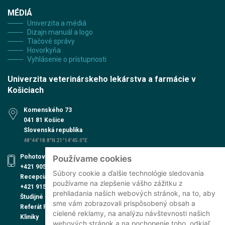
MÉDIÁ
Univerzita a médiá
Dizajn manuál a logo
Tlačové správy
Hovorkyňa
Vyhlásenie o prístupnosti
Univerzita veterinárskeho lekárstva a farmácie v
Košiciach
Komenského 73
041 81 Košice
Slovenská republika
48°44'18.8"N 21°14'45.0"E
Pohotovosť UVN
Používame cookies
+421 905 579 559
Súbory cookie a ďalšie technológie sledovania
Recepcia UVN
používame na zlepšenie vášho zážitku z
+421 915 991 474
prehliadania našich webových stránok, na to, aby
Študijné oddelenie
sme vám zobrazovali prispôsobený obsah a
Referát PhD. štúdia
cielené reklamy, na analýzu návštevnosti našich
Kliniky
webových stránok a na pochopenie toho, odkiaľ