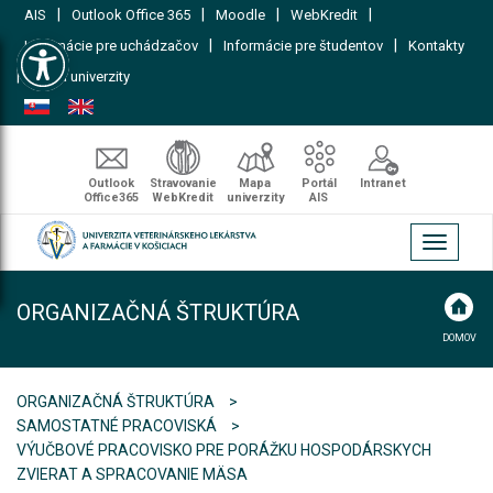
|
|
|
|
AIS
Outlook Office 365
Moodle
WebKredit
Open toolbar
|
|
Informácie pre uchádzačov
Informácie pre študentov
Kontakty
|
Mapa univerzity
Outlook
Stravovanie
Mapa
Portál
Intranet
Office365
WebKredit
univerzity
AIS
Toggle
navigati
ORGANIZAČNÁ ŠTRUKTÚRA
DOMOV
ORGANIZAČNÁ ŠTRUKTÚRA
SAMOSTATNÉ PRACOVISKÁ
VÝUČBOVÉ PRACOVISKO PRE PORÁŽKU HOSPODÁRSKYCH
ZVIERAT A SPRACOVANIE MÄSA