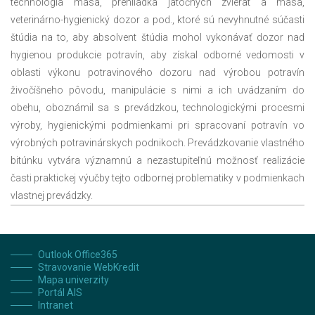
technológia mäsa, prehliadka jatočných zvierat a mäsa,
veterinárno-hygienický dozor a pod., ktoré sú nevyhnutné súčasti
štúdia na to, aby absolvent štúdia mohol vykonávať dozor nad
hygienou produkcie potravín, aby získal odborné vedomosti v
oblasti výkonu potravinového dozoru nad výrobou potravín
živočíšneho pôvodu, manipulácie s nimi a ich uvádzaním do
obehu, oboznámil sa s prevádzkou, technologickými procesmi
výroby, hygienickými podmienkami pri spracovaní potravín vo
výrobných potravinárskych podnikoch. Prevádzkovanie vlastného
bitúnku vytvára významnú a nezastupiteľnú možnosť realizácie
časti praktickej výučby tejto odbornej problematiky v podmienkach
vlastnej prevádzky.
Outlook Office365
Stravovanie WebKredit
Mapa univerzity
Portál AIS
Intranet