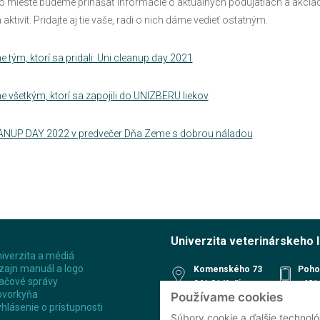
 mieste budeme prinášať informácie o aktuálnych podujatiach a akciác
aktivít. Pridajte aj tie vaše, radi o nich dáme vedieť ostatným.
 tým, ktorí sa pridali: Uni cleanup day 2021
 všetkým, ktorí sa zapojili do UNIZBERU liekov
ANUP DAY 2022 v predvečer Dňa Zeme s dobrou náladou
Univerzita veterinárskeho 
iverzita a médiá
zajn manuál a logo
Komenského 73
Poho
ačové správy
041 81 Košice
+421 
ovorkyňa
Používame cookies
Slovenská republika
Rece
hlásenie o prístupnosti
+421 
48°44'18.8"N
Súbory cookie a ďalšie technoló