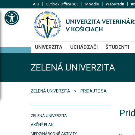
|
|
|
|
AIS
Outlook Office 365
Moodle
WebKredit
In
Open toolbar
UNIVERZITA
UCHÁDZAČI
ŠTUDENTI
ZELENÁ UNIVERZITA
ZELENÁ UNIVERZITA
PRIDAJTE SA
Prid
ZELENÁ UNIVERZITA
AKČNÝ PLÁN
MEDZINÁRODNÉ AKTIVITY