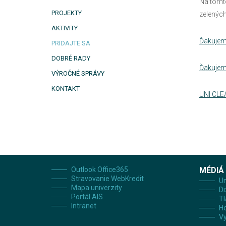
Na tomto
PROJEKTY
zelených 
AKTIVITY
Ďakujeme
PRIDAJTE SA
DOBRÉ RADY
Ďakujeme
VÝROČNÉ SPRÁVY
KONTAKT
UNI CLE
Outlook Office365
MÉDIÁ
Stravovanie WebKredit
Un
Mapa univerzity
Di
Portál AIS
Tl
Intranet
H
Vy