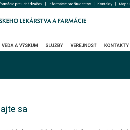
|
|
|
formácie pre uchádzačov
Informácie pre študentov
Kontakty
Mapa u
VEDA A VÝSKUM
SLUŽBY
VEREJNOSŤ
KONTAKTY
ajte sa