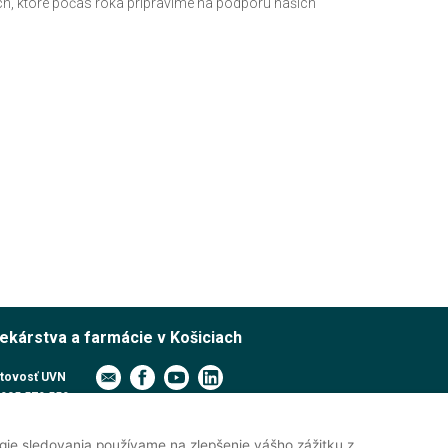
h, ktoré počas roka pripravíme na podporu našich
lekárstva a farmácie v Košiciach
tovosť UVN
905 579 559
pcia UVN
915 991 474
gie sledovania používame na zlepšenie vášho zážitku z