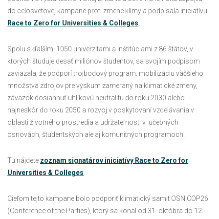
do celosvetovej kampane proti zmene klímy a podpísala iniciatívu
Race to Zero for Universities & Colleges
.
Spolu s ďalšími 1050 univerzitami a inštitúciami z 86 štátov, v
ktorých študuje desať miliónov študentov, sa svojím podpisom
zaviazala, že podporí trojbodový program: mobilizáciu väčšieho
množstva zdrojov pre výskum zameraný na klimatické zmeny,
záväzok dosiahnuť uhlíkovú neutralitu do roku 2030 alebo
najneskôr do roku 2050 a rozvoj v poskytovaní vzdelávania v
oblasti životného prostredia a udržateľnosti v učebných
osnovách, študentských ale aj komunitných programoch.
Tu nájdete
zoznam signatárov iniciatívy Race to Zero for
Universities & Colleges
.
Cieľom tejto kampane bolo podporiť klimatický samit OSN COP26
(Conference of the Parties), ktorý sa konal od 31. októbra do 12.