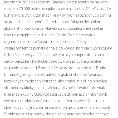
novembra 2021 v škótskom Glasgowe a zúčastnilo sa na ňom
viac ako 20 000 politikov, diplomatov a aktivistov. Očakáva sa, že
konferencia OSN o zmenách klímy by mohla rozhodnúť o tom, či
sa podarí planétu ochrániť pred katastrofálnymi dôsledkami
globálneho otepľovania. Planéta sa od začiatku priemyselnej
revolúcie oteplila asi o 1 stupeň Celzia. Podľa prepočtov
organizácie Climate Action Tracker z roku 2014 by sa pri
vtedajšom tempe planéta ohriala do konca storočia o štyri stupne
Celzia. Vedci vyzývajú na okamžité kroky v záujme dodržania
cieľov parížskej klimatickej dohody, ktorá pripúšťa globálne
oteplenie o najviac 1,5 stupňa Celzia do konca storočia. Podľa
klimatológov by bolo pre udržanie globálneho otepľovania v
bezpečných medziach potrebné, aby emisie stlačili do polovice
storočia prakticky na nulu všetci veľkí znečisťovatelia, čo však
krajiny zo skupiny G20, ktorá združuje 20 najväčších ekonomík
sveta a sú zodpovedné za viac ako tri štvrtiny všetkých emisií
skleníkových plynov, sa na spoločnom postupe zatiaľ nedohodli.
Problémom sú aj otázky ekologizácie automobilového priemyslu,