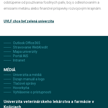
odstúpenie od používania fosílnych palív, boj s odlesňovaním a
emisiami metánu alebo finančné príspevky rozvojovým krajinám.
UVLF chce byť zelená univerzita
Outlook Office365
Stravovanie WebKredit
Mapa univerzity
Portál AIS
Intranet
MÉDIÁ
Univerzita a médiá
Dizajn manuál a logo
Tlačové správy
Hovorkyňa
Vyhlásenie o prístupnosti
Univerzita veterinárskeho lekárstva a farmácie v
Košiciach