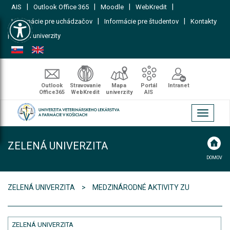
|
|
|
|
AIS
Outlook Office 365
Moodle
WebKredit
Open toolbar
|
|
Informácie pre uchádzačov
Informácie pre študentov
Kontakty
|
Mapa univerzity
Outlook
Stravovanie
Mapa
Portál
Intranet
Office365
WebKredit
univerzity
AIS
Toggle
navigati
ZELENÁ UNIVERZITA
DOMOV
ZELENÁ UNIVERZITA
MEDZINÁRODNÉ AKTIVITY ZU
ZELENÁ UNIVERZITA