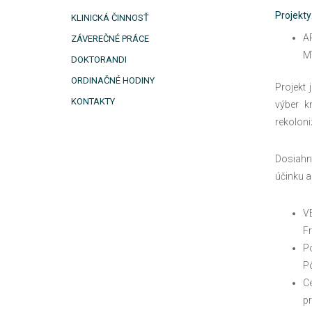
Projekty
KLINICKÁ ČINNOSŤ
AP
ZÁVEREČNÉ PRÁCE
MV
DOKTORANDI
ORDINAČNÉ HODINY
Projekt 
KONTAKTY
výber k
rekoloni
Dosiahnu
účinku a
V
Fr
Po
Pô
Ce
pr