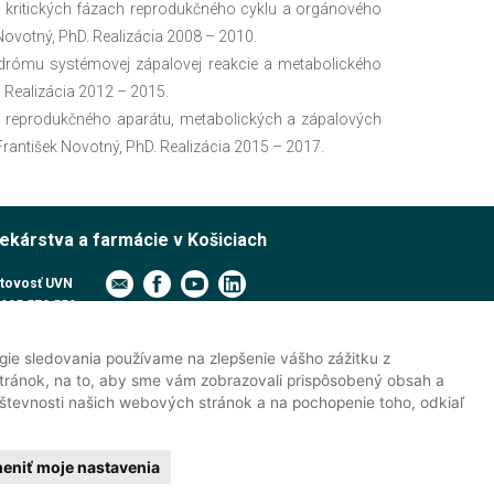
 kritických fázach reprodukčného cyklu a orgánového
Novotný, PhD. Realizácia 2008 – 2010.
rómu systémovej zápalovej reakcie a metabolického
. Realizácia 2012 – 2015.
v reprodukčného aparátu, metabolických a zápalových
rantišek Novotný, PhD. Realizácia 2015 – 2017.
lekárstva a farmácie v Košiciach
tovosť UVN
905 579 559
pcia UVN
915 991 474
gie sledovania používame na zlepšenie vášho zážitku z
jné oddelenie
tránok, na to, aby sme vám zobrazovali prispôsobený obsah a
át PhD. štúdia
vštevnosti našich webových stránok a na pochopenie toho, odkiaľ
ky
eniť moje nastavenia
va vyhradené