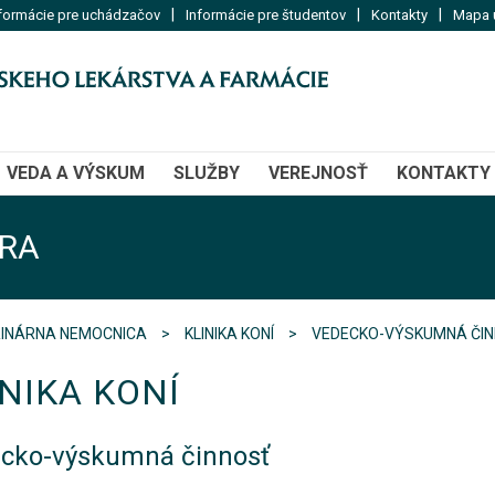
|
|
|
formácie pre uchádzačov
Informácie pre študentov
Kontakty
Mapa u
VEDA A VÝSKUM
SLUŽBY
VEREJNOSŤ
KONTAKTY
RA
RINÁRNA NEMOCNICA
KLINIKA KONÍ
VEDECKO-VÝSKUMNÁ ČI
INIKA KONÍ
cko-výskumná činnosť