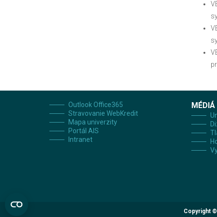
V
sy
V
sy
V
pr
Outlook Office365
MÉDIÁ
Stravovanie WebKredit
Un
Mapa univerzity
Di
Portál AIS
Tl
Intranet
H
Vy
Copyright ©