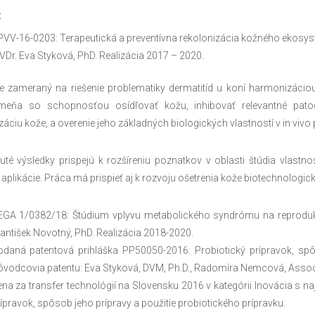
:
VV-16-0203: Terapeutická a preventívna rekolonizácia kožného ekosysté
Dr. Eva Styková, PhD. Realizácia 2017 – 2020.
je zameraný na riešenie problematiky dermatitíd u koní harmonizácio
meňa so schopnosťou osídľovať kožu, inhibovať relevantné pat
záciu kože, a overenie jeho základných biologických vlastností v in viv
té výsledky prispejú k rozšíreniu poznatkov v oblasti štúdia vlastno
 aplikácie. Práca má prispieť aj k rozvoju ošetrenia kože biotechnologi
EGA 1/0382/18: Štúdium vplyvu metabolického syndrómu na reprodukčn
antišek Novotný, PhD. Realizácia 2018-2020.
daná patentová prihláška PP50050-2016: Probiotický prípravok, spôs
vodcovia patentu: Eva Styková, DVM, Ph.D., Radomíra Nemcová, Assoc. Pr
na za transfer technológií na Slovensku 2016 v kategórii Inovácia s na
ípravok, spôsob jeho prípravy a použitie probiotického prípravku.