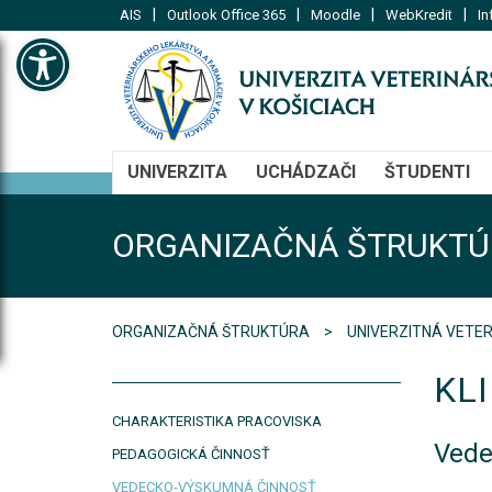
|
|
|
|
AIS
Outlook Office 365
Moodle
WebKredit
In
Open toolbar
UNIVERZITA
UCHÁDZAČI
ŠTUDENTI
ORGANIZAČNÁ ŠTRUKTÚ
ORGANIZAČNÁ ŠTRUKTÚRA
UNIVERZITNÁ VETE
KL
CHARAKTERISTIKA PRACOVISKA
Vede
PEDAGOGICKÁ ČINNOSŤ
VEDECKO-VÝSKUMNÁ ČINNOSŤ