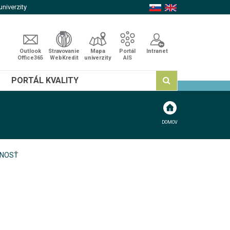
niverzity
Outlook
Stravovanie
Mapa
Portál
Intranet
Office365
WebKredit
univerzity
AIS
PORTÁL KVALITY
DOMOV
NNOSŤ