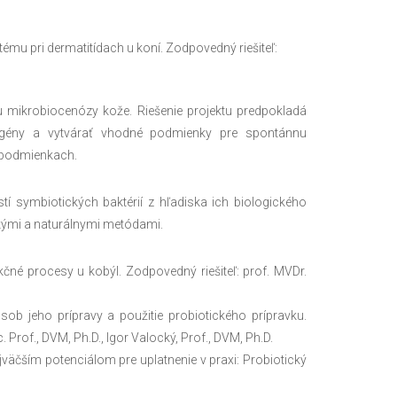
mu pri dermatitídach u koní. Zodpovedný riešiteľ:
u mikrobiocenózy kože. Riešenie projektu predpokladá
ogény a vytvárať vhodné podmienky pre spontánnu
o podmienkach.
stí symbiotických baktérií z hľadiska ich biologického
ckými a naturálnymi metódami.
é procesy u kobýl. Zodpovedný riešiteľ: prof. MVDr.
ob jeho prípravy a použitie probiotického prípravku.
of., DVM, Ph.D., Igor Valocký, Prof., DVM, Ph.D.
jväčším potenciálom pre uplatnenie v praxi: Probiotický