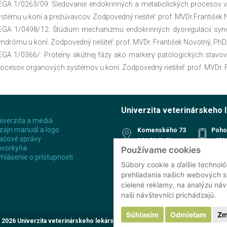
EGA 1/0263/09: Sledovanie endokrinných a metabolických procesov v
stému u koní a prežúvavcov. Zodpovedný riešiteľ: prof. MVDr.František 
EGA 1/0498/12: Štúdium mechanizmu endokrinných dysregulácií synd
ndrómu u koní. Zodpovedný riešiteľ: prof. MVDr. František Novotný, PhD
EGA 1/0366/: Proteíny akútnej fázy ako markery patologických stavo
ocesov organových systémov u koní. Zodpovedný riešiteľ: prof. MVDr. F
Univerzita veterinárskeho 
iverzita a médiá
zajn manuál a logo
Komenského 73
Poho
ačové správy
041 81 Košice
+421 
ovorkyňa
Používame cookies
Slovenská republika
Rece
hlásenie o prístupnosti
+421 
48°44'18.8"N
Súbory cookie a ďalšie technoló
Študi
21°14'45.0"E
prehliadania našich webových s
Refer
cielené reklamy, na analýzu ná
Klini
naši návštevníci prichádzajú.
Súhlasím
Odmietam
Zm
 2026 Univerzita veterinárskeho lekárstva a farmácie v Košiciach | Všetky prá