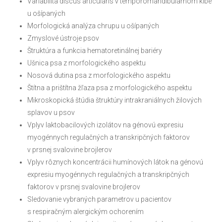
Variabilita discus articularis v temporomandibularnom kĺbe
u ošípaných
Morfologická analýza chrupu u ošípaných
Zmyslové ústroje psov
Štruktúra a funkcia hematoretinálnej bariéry
Ušnica psa z morfologického aspektu
Nosová dutina psa z morfologického aspektu
Štítna a prištítna žľaza psa z morfologického aspektu
Mikroskopická štúdia štruktúry intrakraniálnych žilových
splavov u psov
Vplyv laktobacilových izolátov na génovú expresiu
myogénnych regulačných a transkripčných faktorov
v prsnej svalovine brojlerov
Vplyv rôznych koncentrácii humínových látok na génovú
expresiu myogénnych regulačných a transkripčných
faktorov v prsnej svalovine brojlerov
Sledovanie vybraných parametrov u pacientov
s respiračným alergickým ochorením