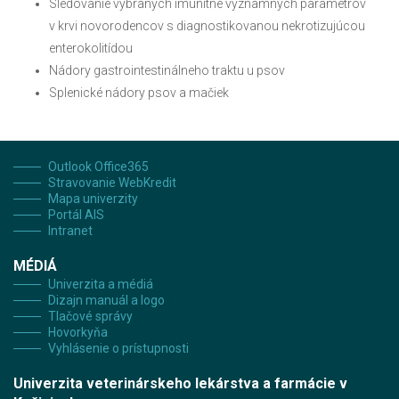
Sledovanie vybraných imunitne významných parametrov
v krvi novorodencov s diagnostikovanou nekrotizujúcou
enterokolitídou
Nádory gastrointestinálneho traktu u psov
Splenické nádory psov a mačiek
Outlook Office365
Stravovanie WebKredit
Mapa univerzity
Portál AIS
Intranet
MÉDIÁ
Univerzita a médiá
Dizajn manuál a logo
Tlačové správy
Hovorkyňa
Vyhlásenie o prístupnosti
Univerzita veterinárskeho lekárstva a farmácie v