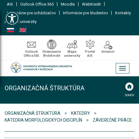
|
|
|
|
AIS
Outlook Office 365
Moodle
WebKredit
Open toolbar
|
|
Informácie pre uchádzačov
Informácie pre študentov
Kontakty
|
Mapa univerzity
Outlook
Stravovanie
Mapa
Portál
Intranet
Office365
WebKredit
univerzity
AIS
Toggle
navigati
ORGANIZAČNÁ ŠTRUKTÚRA
DOMOV
ORGANIZAČNÁ ŠTRUKTÚRA
KATEDRY
KATEDRA MORFOLOGICKÝCH DISCIPLÍN
ZÁVEREČNÉ PRÁCE