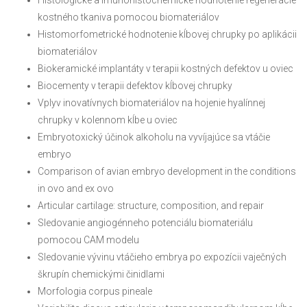
Histologické a imunohistochemické hodnotenie regenerácie
kostného tkaniva pomocou biomateriálov
Histomorfometrické hodnotenie kĺbovej chrupky po aplikácii
biomateriálov
Biokeramické implantáty v terapii kostných defektov u oviec
Biocementy v terapii defektov kĺbovej chrupky
Vplyv inovatívnych biomateriálov na hojenie hyalínnej
chrupky v kolennom kĺbe u oviec
Embryotoxický účinok alkoholu na vyvíjajúce sa vtáčie
embryo
Comparison of avian embryo development in the conditions
in ovo and ex ovo
Articular cartilage: structure, composition, and repair
Sledovanie angiogénneho potenciálu biomateriálu
pomocou CAM modelu
Sledovanie vývinu vtáčieho embrya po expozícii vaječných
škrupín chemickými činidlami
Morfologia corpus pineale