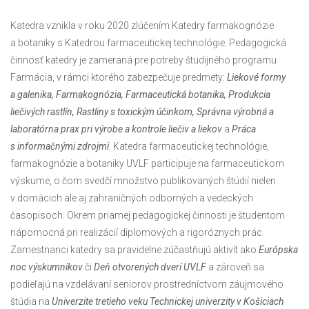
Katedra vznikla v roku 2020 zlúčením Katedry farmakognózie
a botaniky s Katedrou farmaceutickej technológie. Pedagogická
činnosť katedry je zameraná pre potreby študijného programu
Farmácia, v rámci ktorého zabezpečuje predmety:
Liekové formy
a galenika, Farmakognózia, Farmaceutická botanika, Produkcia
liečivých rastlín, Rastliny s toxickým účinkom, Správna výrobná a
laboratórna prax pri výrobe a kontrole liečiv a liekov
a
Práca
s informačnými zdrojmi
. Katedra farmaceutickej technológie,
farmakognózie a botaniky UVLF participuje na farmaceutickom
výskume, o čom svedčí množstvo publikovaných štúdií nielen
v domácich ale aj zahraničných odborných a vedeckých
časopisoch. Okrem priamej pedagogickej činnosti je študentom
nápomocná pri realizácií diplomových a rigoróznych prác.
Zamestnanci katedry sa pravidelne zúčastňujú aktivít ako
Európska
noc výskumníkov
či
Deň otvorených dverí UVLF
a zároveň sa
podieľajú na vzdelávaní seniorov prostredníctvom záujmového
štúdia na
Univerzite tretieho veku Technickej univerzity v Košiciach