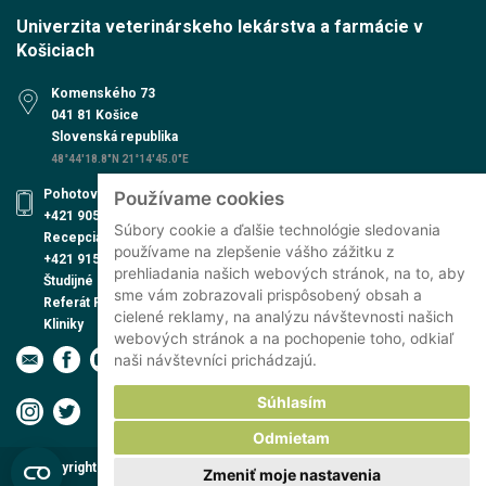
Univerzita veterinárskeho lekárstva a farmácie v
Košiciach
Komenského 73
041 81 Košice
Slovenská republika
48°44'18.8"N 21°14'45.0"E
Pohotovosť UVN
Používame cookies
+421 905 579 559
Súbory cookie a ďalšie technológie sledovania
Recepcia UVN
používame na zlepšenie vášho zážitku z
+421 915 991 474
prehliadania našich webových stránok, na to, aby
Študijné oddelenie
sme vám zobrazovali prispôsobený obsah a
Referát PhD. štúdia
cielené reklamy, na analýzu návštevnosti našich
Kliniky
webových stránok a na pochopenie toho, odkiaľ
naši návštevníci prichádzajú.
Súhlasím
Odmietam
Copyright © 2026 Univerzita veterinárskeho lekárstva a farmácie v
Zmeniť moje nastavenia