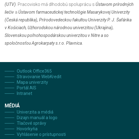
(UTV)
. Pracovisko má dlhodobú spoluprácu s
Ústavom prírodných
liečiv
a
Ústavom farmaceutickej technológie Masarykovej Univerzity
(Česká republika), Prírodovedeckou fakultou Univerzity P. J. Šafárika
v Košiciach, Užhorodskou národnou univerzitou (Ukrajina),
Slovenskou poľnohospodárskou univerzitou v Nitre a so
spoločnosťou Agrokarpaty s.r.o. Plavnica.
Outlook Office365
Stravovanie WebKredit
Mapa univerzity
Portál AIS
Intranet
MÉDIÁ
Univerzita a médiá
Dizajn manuál a logo
Tlačové správy
Hovorkyňa
Vyhlásenie o prístupnosti