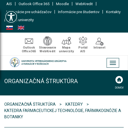
|
|
|
|
AIS
Outlook Office 365
Moodle
WebKredit
Open toolbar
|
|
Informácie pre uchádzačov
Informácie pre študentov
Kontakty
|
Mapa univerzity
Outlook
Stravovanie
Mapa
Portál
Intranet
Office365
WebKredit
univerzity
AIS
Toggle
navigati
ORGANIZAČNÁ ŠTRUKTÚRA
DOMOV
ORGANIZAČNÁ ŠTRUKTÚRA
KATEDRY
KATEDRA FARMACEUTICKEJ TECHNOLÓGIE, FARMAKOGNÓZIE A
BOTANIKY