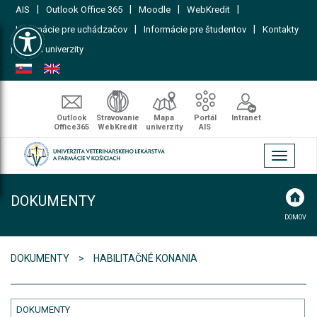
|
|
|
|
AIS
Outlook Office 365
Moodle
WebKredit
Open toolbar
|
|
Informácie pre uchádzačov
Informácie pre študentov
Kontakty
|
Mapa univerzity
Outlook
Stravovanie
Mapa
Portál
Intranet
Office365
WebKredit
univerzity
AIS
Toggle
navigati
DOKUMENTY
DOMOV
DOKUMENTY
HABILITAČNÉ KONANIA
DOKUMENTY