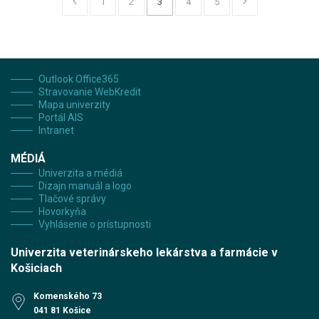
1
2
3
4
5
Outlook Office365
Stravovanie WebKredit
Mapa univerzity
Portál AIS
Intranet
MÉDIÁ
Univerzita a médiá
Dizajn manuál a logo
Tlačové správy
Hovorkyňa
Vyhlásenie o prístupnosti
Univerzita veterinárskeho lekárstva a farmácie v
Košiciach
Komenského 73
041 81 Košice