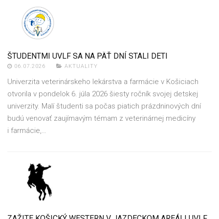
ŠTUDENTMI UVLF SA NA PÄŤ DNÍ STALI DETI
06.07.2026
AKTUALITY
Univerzita veterinárskeho lekárstva a farmácie v Košiciach
otvorila v pondelok 6. júla 2026 šiesty ročník svojej detskej
univerzity. Malí študenti sa počas piatich prázdninových dní
budú venovať zaujímavým témam z veterinárnej medicíny
i farmácie,…
ZAŽITE KOŠICKÝ WESTERN V JAZDECKOM AREÁLI UVLF