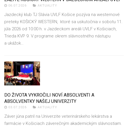
06.07.2026
AKTUALITY
Jazdecký klub TJ Slávia UVLF Košice pozýva na westernové
preteky KOŠICKÝ WESTERN, ktoré sa uskutočnia v sobotu 11.
júla 2026 od 10:00 h. v Jazdeckom areáli UVLF v Košiciach,
Trieda KVP 9. V programe okrem slávnostného nástupu
a ukážok…
DO ŽIVOTA VYKROČILI NOVÍ ABSOLVENTI A
ABSOLVENTKY NAŠEJ UNIVERZITY
03.07.2026
AKTUALITY
Záver júna patril na Univerzite veterinárskeho lekárstva a
farmácie v Košiciach záverečným akademickým slávnostiam.