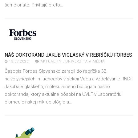
šampionáte. Privítajú preto…
NÁŠ DOKTORAND JAKUB VIGLASKÝ V REBRÍČKU FORBES
13.07.2026
AKTUALITY
,
UNIVERZITA A MÉDIÁ
Časopis Forbes Slovensko zaradil do rebríčka 32
najvplyvnejších influencerov v sekcii Veda a vzdelávanie RNDr.
Jakuba Víglaského, molekulárneho biológa a nášho
doktoranda, ktorý aktuálne pôsobí na UVLF v Laboratóriu
biomedicínskej mikrobiológie a…