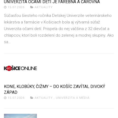
UNIVERZITA OČAMI DETÍ JE FAREBNÁ A ČAROVNÁ
15.07.2026
AKTUALITY
Súčasťou šiesteho ročníka Detskej Univerzite veterinárskeho
lekárstva a farmácie v Košiciach bola aj výtvarná súťaž
Univerzita očami detí. Prispela do nej väčšina z 32 dievčat a
chlapcov, ktorí boli rozdelení do zelenej a modrej skupiny. Ako
sa…
KONE, KLOBÚKY, ČIŽMY – DO KOŠÍC ZAVÍTAL DIVOKÝ
ZÁPAD
15.07.2026
AKTUALITY
,
UNIVERZITA A MÉDIÁ