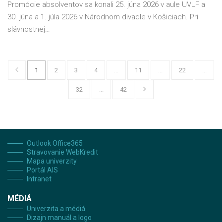
Promócie absolventov sa konali 25. júna 2026 v aule UVLF a
30. júna a 1. júla 2026 v Národnom divadle v Košiciach. Pri
slávnostnej…
1
2
3
4
...
11
...
22
...
32
...
42
Outlook Office365
Stravovanie WebKredit
Mapa univerzity
Portál AIS
Intranet
MÉDIÁ
Univerzita a médiá
Dizajn manuál a logo