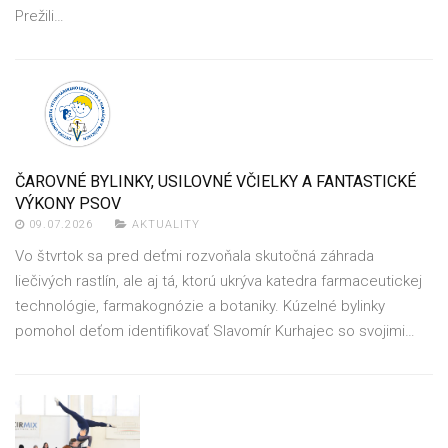
Prežili…
ČAROVNÉ BYLINKY, USILOVNÉ VČIELKY A FANTASTICKÉ
VÝKONY PSOV
09.07.2026
AKTUALITY
Vo štvrtok sa pred deťmi rozvoňala skutočná záhrada
liečivých rastlín, ale aj tá, ktorú ukrýva katedra farmaceutickej
technológie, farmakognózie a botaniky. Kúzelné bylinky
pomohol deťom identifikovať Slavomír Kurhajec so svojimi…