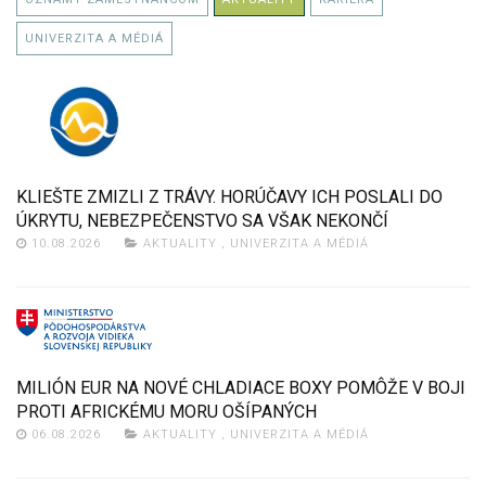
UNIVERZITA A MÉDIÁ
KLIEŠTE ZMIZLI Z TRÁVY. HORÚČAVY ICH POSLALI DO
ÚKRYTU, NEBEZPEČENSTVO SA VŠAK NEKONČÍ
10.08.2026
AKTUALITY
,
UNIVERZITA A MÉDIÁ
MILIÓN EUR NA NOVÉ CHLADIACE BOXY POMÔŽE V BOJI
PROTI AFRICKÉMU MORU OŠÍPANÝCH
06.08.2026
AKTUALITY
,
UNIVERZITA A MÉDIÁ