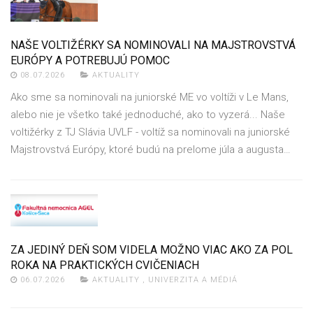
NAŠE VOLTIŽÉRKY SA NOMINOVALI NA MAJSTROVSTVÁ
EURÓPY A POTREBUJÚ POMOC
08.07.2026
AKTUALITY
Ako sme sa nominovali na juniorské ME vo voltíži v Le Mans,
alebo nie je všetko také jednoduché, ako to vyzerá... Naše
voltižérky z TJ Slávia UVLF - voltíž sa nominovali na juniorské
Majstrovstvá Európy, ktoré budú na prelome júla a augusta…
ZA JEDINÝ DEŇ SOM VIDELA MOŽNO VIAC AKO ZA POL
ROKA NA PRAKTICKÝCH CVIČENIACH
06.07.2026
AKTUALITY
,
UNIVERZITA A MÉDIÁ