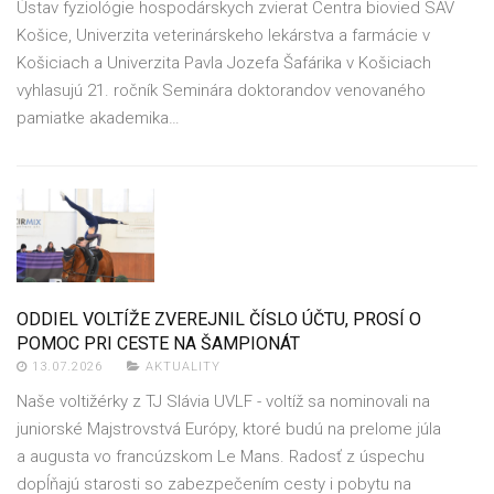
Ústav fyziológie hospodárskych zvierat Centra biovied SAV
Košice, Univerzita veterinárskeho lekárstva a farmácie v
Košiciach a Univerzita Pavla Jozefa Šafárika v Košiciach
vyhlasujú 21. ročník Seminára doktorandov venovaného
pamiatke akademika…
ODDIEL VOLTÍŽE ZVEREJNIL ČÍSLO ÚČTU, PROSÍ O
POMOC PRI CESTE NA ŠAMPIONÁT
13.07.2026
AKTUALITY
Naše voltižérky z TJ Slávia UVLF - voltíž sa nominovali na
juniorské Majstrovstvá Európy, ktoré budú na prelome júla
a augusta vo francúzskom Le Mans. Radosť z úspechu
dopĺňajú starosti so zabezpečením cesty i pobytu na