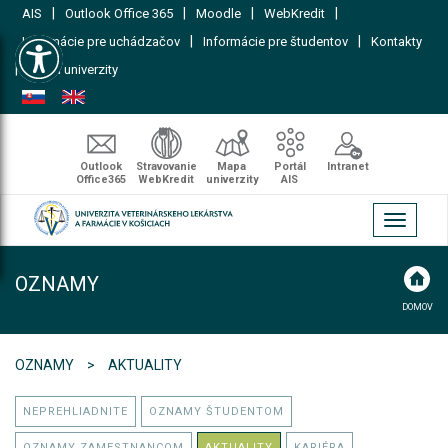
|
|
|
|
AIS
Outlook Office 365
Moodle
WebKredit
Open toolbar
|
|
Informácie pre uchádzačov
Informácie pre študentov
Kontakty
|
Mapa univerzity
Outlook
Stravovanie
Mapa
Portál
Intranet
Office365
WebKredit
univerzity
AIS
Toggle
navigati
OZNAMY
DOMOV
OZNAMY
AKTUALITY
NEPREHLIADNITE
OZNAMY ŠTUDENTOM
OZNAMY ZAMESTNANCOM
AKTUALITY
KARIÉRA