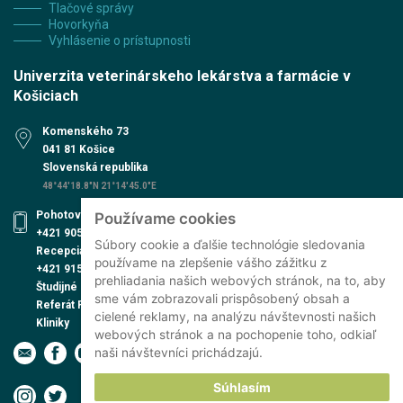
Tlačové správy
Hovorkyňa
Vyhlásenie o prístupnosti
Univerzita veterinárskeho lekárstva a farmácie v
Košiciach
Komenského 73
041 81 Košice
Slovenská republika
48°44'18.8"N 21°14'45.0"E
Pohotovosť UVN
Používame cookies
+421 905 579 559
Súbory cookie a ďalšie technológie sledovania
Recepcia UVN
používame na zlepšenie vášho zážitku z
+421 915 991 474
prehliadania našich webových stránok, na to, aby
Študijné oddelenie
sme vám zobrazovali prispôsobený obsah a
Referát PhD. štúdia
cielené reklamy, na analýzu návštevnosti našich
Kliniky
webových stránok a na pochopenie toho, odkiaľ
naši návštevníci prichádzajú.
Súhlasím