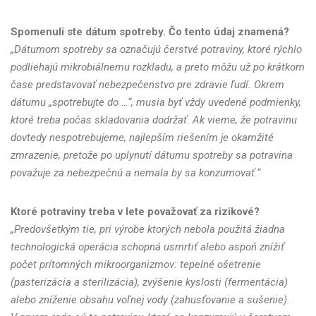
Spomenuli ste dátum spotreby. Čo tento údaj znamená?
„Dátumom spotreby sa označujú čerstvé potraviny, ktoré rýchlo
podliehajú mikrobiálnemu rozkladu, a preto môžu už po krátkom
čase predstavovať nebezpečenstvo pre zdravie ľudí. Okrem
dátumu „spotrebujte do …“, musia byť vždy uvedené podmienky,
ktoré treba počas skladovania dodržať. Ak vieme, že potravinu
dovtedy nespotrebujeme, najlepším riešením je okamžité
zmrazenie, pretože po uplynutí dátumu spotreby sa potravina
považuje za nebezpečnú a nemala by sa konzumovať.“
Ktoré potraviny treba v lete považovať za rizikové?
„Predovšetkým tie, pri výrobe ktorých nebola použitá žiadna
technologická operácia schopná usmrtiť alebo aspoň znížiť
počet prítomných mikroorganizmov: tepelné ošetrenie
(pasterizácia a sterilizácia), zvýšenie kyslosti (fermentácia)
alebo zníženie obsahu voľnej vody (zahusťovanie a sušenie).