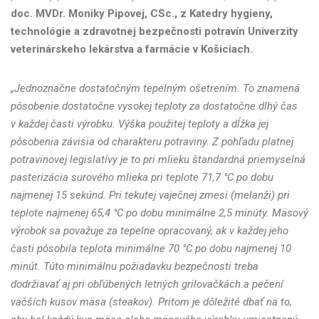
doc. MVDr. Moniky Pipovej, CSc., z Katedry hygieny,
technológie a zdravotnej bezpečnosti potravín Univerzity
veterinárskeho lekárstva a farmácie v Košiciach.
„Jednoznačne dostatočným tepelným ošetrením. To znamená
pôsobenie dostatočne vysokej teploty za dostatočne dlhý čas
v každej časti výrobku. Výška použitej teploty a dĺžka jej
pôsobenia závisia od charakteru potraviny. Z pohľadu platnej
potravinovej legislatívy je to pri mlieku štandardná priemyselná
pasterizácia surového mlieka pri teplote 71,7 °C po dobu
najmenej 15 sekúnd. Pri tekutej vaječnej zmesi (melanži) pri
teplote najmenej 65,4 °C po dobu minimálne 2,5 minúty. Mäsový
výrobok sa považuje za tepelne opracovaný, ak v každej jeho
časti pôsobila teplota minimálne 70 °C po dobu najmenej 10
minút. Túto minimálnu požiadavku bezpečnosti treba
dodržiavať aj pri obľúbených letných grilovačkách a pečení
väčších kusov mäsa (steakov). Pritom je dôležité dbať na to,