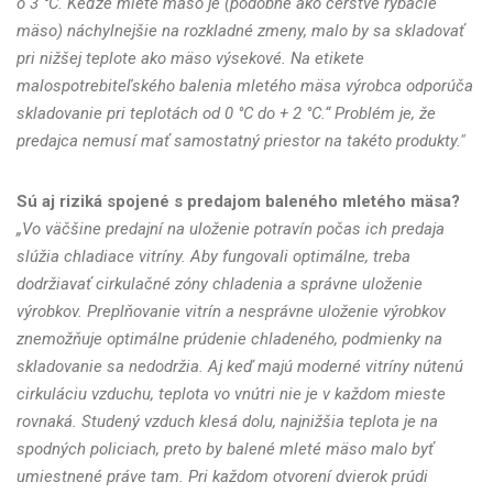
o 3 °C. Keďže mleté mäso je (podobne ako čerstvé rybacie
mäso) náchylnejšie na rozkladné zmeny, malo by sa skladovať
pri nižšej teplote ako mäso výsekové. Na etikete
malospotrebiteľského balenia mletého mäsa výrobca odporúča
skladovanie pri teplotách od 0 °C do + 2 °C.“ Problém je, že
predajca nemusí mať samostatný priestor na takéto produkty."
Sú aj riziká spojené s predajom baleného mletého mäsa?
„Vo väčšine predajní na uloženie potravín počas ich predaja
slúžia chladiace vitríny. Aby fungovali optimálne, treba
dodržiavať cirkulačné zóny chladenia a správne uloženie
výrobkov. Preplňovanie vitrín a nesprávne uloženie výrobkov
znemožňuje optimálne prúdenie chladeného, podmienky na
skladovanie sa nedodržia. Aj keď majú moderné vitríny nútenú
cirkuláciu vzduchu, teplota vo vnútri nie je v každom mieste
rovnaká. Studený vzduch klesá dolu, najnižšia teplota je na
spodných policiach, preto by balené mleté mäso malo byť
umiestnené práve tam. Pri každom otvorení dvierok prúdi