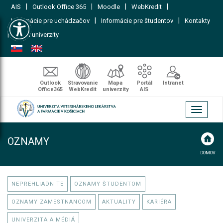
|
|
|
|
AIS
Outlook Office 365
Moodle
WebKredit
Open toolbar
|
|
Informácie pre uchádzačov
Informácie pre študentov
Kontakty
|
Mapa univerzity
Outlook
Stravovanie
Mapa
Portál
Intranet
Office365
WebKredit
univerzity
AIS
Toggle
navigati
OZNAMY
DOMOV
NEPREHLIADNITE
OZNAMY ŠTUDENTOM
OZNAMY ZAMESTNANCOM
AKTUALITY
KARIÉRA
UNIVERZITA A MÉDIÁ