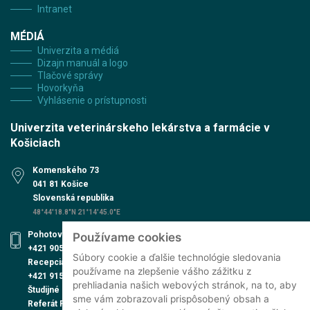
Intranet
MÉDIÁ
Univerzita a médiá
Dizajn manuál a logo
Tlačové správy
Hovorkyňa
Vyhlásenie o prístupnosti
Univerzita veterinárskeho lekárstva a farmácie v
Košiciach
Komenského 73
041 81 Košice
Slovenská republika
48°44'18.8"N 21°14'45.0"E
Pohotovosť UVN
Používame cookies
+421 905 579 559
Súbory cookie a ďalšie technológie sledovania
Recepcia UVN
používame na zlepšenie vášho zážitku z
+421 915 991 474
prehliadania našich webových stránok, na to, aby
Študijné oddelenie
sme vám zobrazovali prispôsobený obsah a
Referát PhD. štúdia