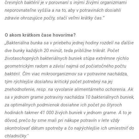
črevných baktérií je v porovnaní s inými živými organizmami
neporovnateľne vyššia a na to, aby v potravinách dosiahli
zdravie ohrozujúce počty, stačí veľmi krátky čas.“
O akom krátkom čase hovoríme?
„Bakteriálna bunka sa v priebehu jednej hodiny rozdelí na ďalšie
dve bunky každých 20 minút, teda približne trikrát. Počet
životaschopných bakteriálnych buniek stúpa extrémne rýchlo
geometrickým radom a závisí najmä od počiatočného počtu
baktérií. Čím viac mikroorganizmov sa v potravine nachádza,
tým rýchlejšie dosiahnu kritický počet potrebný na jej
znehodnotenie, resp. na vyvolanie alimentárneho ochorenia. Ak
sa v jednom grame potraviny nachádza 10 bakteriálnych buniek,
za optimálnych podmienok dosiahne ich počet po štyroch
hodinách takmer 41 000 živých buniek v jednom grame. A to je
dôvod, prečo by sme mali pri nákupe potravín v lete vždy
skontrolovať dátum spotreby a čo najrýchlejšie ich umiestniť do
chladničky."