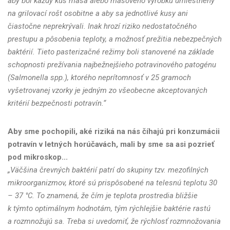
aby bol každý kus mäsa alebo mäsového výrobku umiestnený
na grilovací rošt osobitne a aby sa jednotlivé kusy ani
čiastočne neprekrývali. Inak hrozí riziko nedostatočného
prestupu a pôsobenia teploty, a možnosť prežitia nebezpečných
baktérií. Tieto pasterizačné režimy boli stanovené na základe
schopnosti prežívania najbežnejšieho potravinového patogénu
(Salmonella spp.), ktorého neprítomnosť v 25 gramoch
vyšetrovanej vzorky je jedným zo všeobecne akceptovaných
kritérií bezpečnosti potravín.“
Aby sme pochopili, aké riziká na nás číhajú pri konzumácii
potravín v letných horúčavách, mali by sme sa asi pozrieť
pod mikroskop...
„Väčšina črevných baktérií patrí do skupiny tzv. mezofilných
mikroorganizmov, ktoré sú prispôsobené na telesnú teplotu 30
– 37 °C. To znamená, že čím je teplota prostredia bližšie
k týmto optimálnym hodnotám, tým rýchlejšie baktérie rastú
a rozmnožujú sa. Treba si uvedomiť, že rýchlosť rozmnožovania