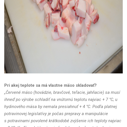
Pri akej teplote sa má vlastne mäso skladovať?
„Červené mäso (hovädzie, bravčové, teľacie, jahňacie) sa musí
ihneď po výrobe schladiť na vnútornú teplotu najviac + 7 °C, u
hydinového mäsa by nemala presiahnuť + 4 °C. Podľa platnej
potravinovej legislatívy je počas prepravy a manipulácie
s potravinami povolené krátkodobé zvýšenie ich teploty najviac