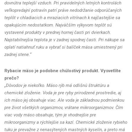
dovnútra teplejší vzduch. Pri pravidelných letných kontrolách
veľkopredajní potravín patrí práve nedodržanie odporúčaných
teplôt v chladiacich a mraziacich vitrínach k najčastejšie sa
opakujúcim nedostatkom. Najväčším výkyvom teplôt sú
vystavené produkty v prednej hornej časti pri dvierkach.
Najstabilnejšia teplota je v zadnej spodnej časti. Pri nákupe sa
oplatí natiahnuť ruku a vybrať si balíček mäsa umiestnený pri
zadnej stene.“
Rybacie mäso je podobne chúlostivý produkt. Vysvetlíte
prečo?
„Dôvodov je niekoľko. Mäso rýb má odlišnú štruktúru a
chemické zloženie. Voda je pre ryby prirodzené prostredie, aj
ich mäso jej obsahuje viac. Ale voda je základnou podmienkou
pre život všetkých organizmov, vrátane mikroorganizmov. Čím
viac vody mäso obsahuje, tým je vhodnejšie pre
mikroorganizmy a rýchlejšie sa kazí. Chemické zloženie rybieho
tuku je prevažne z nenasýtených mastných kyselín, a preto má