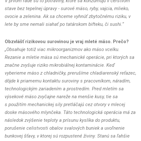
V prvom rade sú to potraviny, ktoré sa konzumujú v čerstvom
stave bez tepelnej úpravy - surové mäso, ryby, vajcia, mlieko,
ovocie a zelenina. Ak sa chceme vyhnúť zbytočnému riziku, v
lete by sme nemali siahať po tatárskom bifteku, či sushi.“
Obzvlášť rizikovou surovinou je vraj mleté mäso. Prečo?
„Obsahuje totiž viac mikroorganizmov ako mäso vcelku.
Rezanie a mletie mäsa sú mechanické operácie, pri ktorých sa
značne zvyšuje riziko mikrobiálnej kontaminácie. Keď
vyberieme mäso z chladničky, prerušíme chladiarenský reťazec,
dôjde k priamemu kontaktu suroviny s pracovníkom, náradím,
technologickým zariadením a prostredím. Pred mletím sa
výsekové mäso zvyčajne nareže na menšie kusy, tie sa
s použitím mechanickej sily pretláčajú cez otvory v mlecej
doske mäsového mlynčeka. Táto technologická operácia má za
následok zvýšenie teploty a prísunu kyslíka do produktu,
porušenie celistvosti obalov svalových buniek a uvoľnenie
bunkovej šťavy, v ktorej sú rozpustené živiny. Stanú sa ľahšie