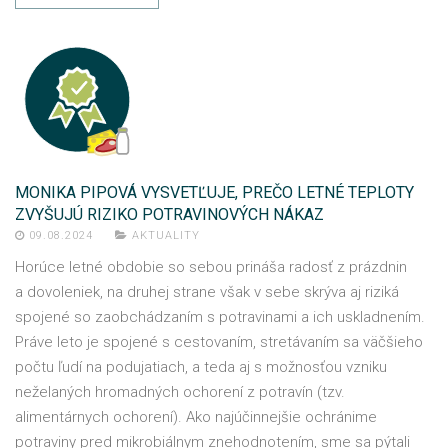
MONIKA PIPOVÁ VYSVETĽUJE, PREČO LETNÉ TEPLOTY
ZVYŠUJÚ RIZIKO POTRAVINOVÝCH NÁKAZ
09.08.2024
AKTUALITY
Horúce letné obdobie so sebou prináša radosť z prázdnin
a dovoleniek, na druhej strane však v sebe skrýva aj riziká
spojené so zaobchádzaním s potravinami a ich uskladnením.
Práve leto je spojené s cestovaním, stretávaním sa väčšieho
počtu ľudí na podujatiach, a teda aj s možnosťou vzniku
neželaných hromadných ochorení z potravín (tzv.
alimentárnych ochorení). Ako najúčinnejšie ochránime
potraviny pred mikrobiálnym znehodnotením, sme sa pýtali