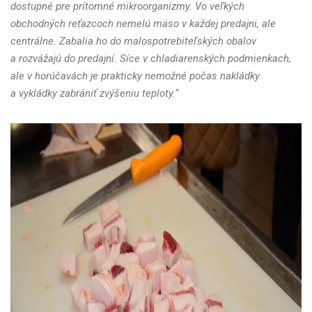
dostupné pre prítomné mikroorganizmy. Vo veľkých
obchodných reťazcoch nemelú mäso v každej predajni, ale
centrálne. Zabalia ho do malospotrebiteľských obalov
a rozvážajú do predajní. Síce v chladiarenských podmienkach,
ale v horúčavách je prakticky nemožné počas nakládky
a vykládky zabrániť zvýšeniu teploty.“