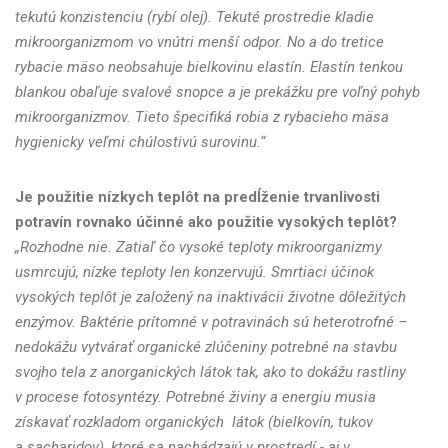
tekutú konzistenciu (rybí olej). Tekuté prostredie kladie
mikroorganizmom vo vnútri menší odpor. No a do tretice
rybacie mäso neobsahuje bielkovinu elastín. Elastín tenkou
blankou obaľuje svalové snopce a je prekážku pre voľný pohyb
mikroorganizmov. Tieto špecifiká robia z rybacieho mäsa
hygienicky veľmi chúlostivú surovinu.“
Je použitie nízkych teplôt na predĺženie trvanlivosti
potravín rovnako účinné ako použitie vysokých teplôt?
„Rozhodne nie. Zatiaľ čo vysoké teploty mikroorganizmy
usmrcujú, nízke teploty len konzervujú. Smrtiaci účinok
vysokých teplôt je založený na inaktivácii životne dôležitých
enzýmov. Baktérie prítomné v potravinách sú heterotrofné –
nedokážu vytvárať organické zlúčeniny potrebné na stavbu
svojho tela z anorganických látok tak, ako to dokážu rastliny
v procese fotosyntézy. Potrebné živiny a energiu musia
získavať rozkladom organických látok (bielkovín, tukov
a sacharidov), ktoré sa nachádzajú v prostredí - aj v