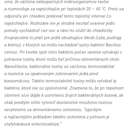
sme, že väčšina nebezpečných mikroorganizmov rastie
a rozmnožuje sa najrýchlejšie pri teplotách 20 – 45 °C. Preto sa
odporúča pri chladení prekonať tento teplotný interval čo
najrýchlejšie. Rozhodne nie je vhodné nechať uvarené jedlo
pomaly vychladnúť cez noc a ráno ho vložiť do chladničky.
Dvojnásobne to platí pre jedlá obsahujúce škrob (ryža, pudingy
a krémy), v ktorých sa môžu nachádzať spóry baktérií Bacillus
cereus. Pri tvorbe spór tieto baktérie počas varenia vytvárajú v
potravine toxíny, ktoré môžu byť príčinou alimentárnych otráv.
Nanešťastie, bakteriálne toxíny sú väčšinou termostabilné
a nezničia sa opakovaným zohrievaním jedla pred
konzumáciou. Takéto termostabilné toxíny môžu vytvárať aj
baktérie, ktoré nie sú spórotvorné. Znamená to, že pri tepelnom
ošetrení síce dôjde k usmrteniu živých bakteriálnych buniek, ak
však predtým stihli vytvoriť dostatočné množstvo toxínov,
nevyhneme sa alimentárnemu ochoreniu. Typickým
a najčastejším príkladom takého ochorenia z potravín je
stafylokoková enterotoxikóza.“