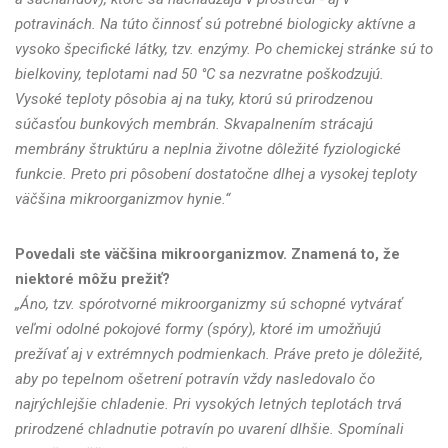
potravinách. Na túto činnosť sú potrebné biologicky aktívne a
vysoko špecifické látky, tzv. enzýmy. Po chemickej stránke sú to
bielkoviny, teplotami nad 50 °C sa nezvratne poškodzujú.
Vysoké teploty pôsobia aj na tuky, ktorú sú prirodzenou
súčasťou bunkových membrán. Skvapalnením strácajú
membrány štruktúru a neplnia životne dôležité fyziologické
funkcie. Preto pri pôsobení dostatočne dlhej a vysokej teploty
väčšina mikroorganizmov hynie.“
Povedali ste väčšina mikroorganizmov. Znamená to, že
niektoré môžu prežiť?
„Áno, tzv. spórotvorné mikroorganizmy sú schopné vytvárať
veľmi odolné pokojové formy (spóry), ktoré im umožňujú
prežívať aj v extrémnych podmienkach. Práve preto je dôležité,
aby po tepelnom ošetrení potravín vždy nasledovalo čo
najrýchlejšie chladenie. Pri vysokých letných teplotách trvá
prirodzené chladnutie potravín po uvarení dlhšie. Spomínali