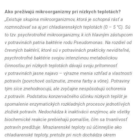
Ako prežívajú mikroorganizmy pri nízkych teplotách?
„Existuje skupina mikroorganizmov, ktorá je schopná rásť a
rozmnožovať sa aj pri chladiarenských teplotách (0 – 5 °C). Sú
to tzv. psychrotrofné mikroorganizmy, k ich hlavným zástupcom
v potravinách patria baktérie rodu Pseudomonas. Na rozdiel od
črevných baktérií, ktoré sú v potravinách prakticky neviditeľné,
psychrotrofné baktérie svojou intenzívnou metabolickou
činnosťou pri nízkych teplotách dávajú svoju prítomnosť
v potravinách jasne najavo – výrazne menia vzhľad a vlastnosti
potravín (povrchové osliznutie, zmena farby a vône). Potraviny
tým síce znehodnocujú, ale zvyčajne nespôsobujú ochorenia
z potravín. Podstatou konzervačného účinku nízkych teplôt je
spomalenie enzymatických rozkladných procesov jednotlivých
zložiek potravín. Nedochádza k inaktivácii enzýmov, ale všetky
biochemické reakcie prebiehajú pomalšie, čím sa trvanlivosť
potravín predlžuje. Mraziarenské teploty sú účinnejšie ako
chladiarenské teploty, pretože pri nich dochádza okrem