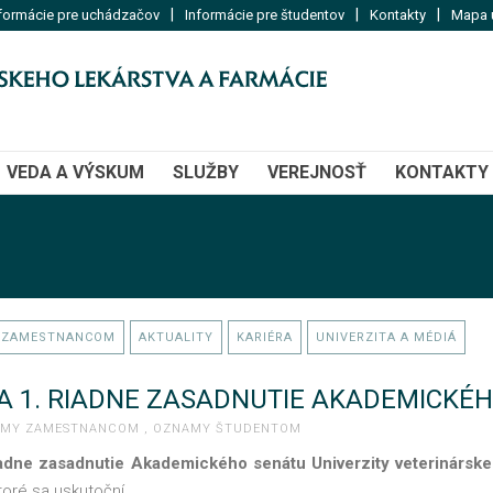
|
|
|
formácie pre uchádzačov
Informácie pre študentov
Kontakty
Mapa u
VEDA A VÝSKUM
SLUŽBY
VEREJNOSŤ
KONTAKTY
 ZAMESTNANCOM
AKTUALITY
KARIÉRA
UNIVERZITA A MÉDIÁ
 1. RIADNE ZASADNUTIE AKADEMICKÉHO 
AMY ZAMESTNANCOM
,
OZNAMY ŠTUDENTOM
iadne zasadnutie Akademického senátu Univerzity veterinárske
toré sa uskutoční