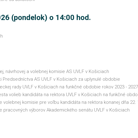
026 (pondelok) o 14:00 hod.
ch
j, návrhovej a volebnej komisie AS UVLF v Košiciach
ti Predsedníctva AS UVLF v Košiciach za uplynulé obdobie
eckej rady UVLF v Košiciach na funkčné obdobie rokov 2023 - 2027
esta volieb kandidáta na rektora UVLF v Košiciach na funkčné obd
e volebnej komisie pre voľbu kandidáta na rektora konanej dňa 22. 
ie pracovných výborov Akademického senátu UVLF v Košiciach