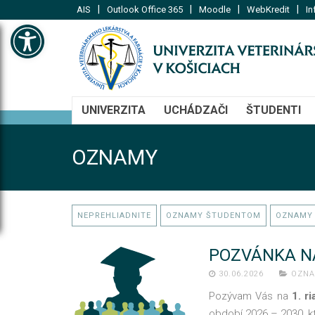
|
|
|
|
AIS
Outlook Office 365
Moodle
WebKredit
In
Open toolbar
UNIVERZITA
UCHÁDZAČI
ŠTUDENTI
OZNAMY
NEPREHLIADNITE
OZNAMY ŠTUDENTOM
OZNAMY
POZVÁNKA NA
30.06.2026
OZN
Pozývam Vás na
1. r
období 2026 – 2030, k