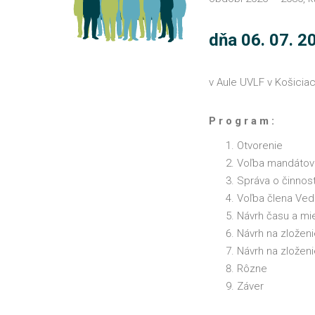
dňa 06. 07. 2
v Aule UVLF v Košicia
P r o g r a m :
Otvorenie
Voľba mandátove
Správa o činnos
Voľba člena Ved
Návrh času a mi
Návrh na zloženi
Návrh na zložen
Rôzne
Záver