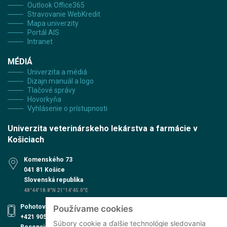
Outlook Office365
Stravovanie WebKredit
Mapa univerzity
Portál AIS
Intranet
MÉDIÁ
Univerzita a médiá
Dizajn manuál a logo
Tlačové správy
Hovorkyňa
Vyhlásenie o prístupnosti
Univerzita veterinárskeho lekárstva a farmácie v
Košiciach
Komenského 73
041 81 Košice
Slovenská republika
48°44'18.8"N 21°14'45.0"E
Pohotovosť UVN
Používame cookies
+421 905 579 559
Súbory cookie a ďalšie technológie sledovania
Recepcia UVN