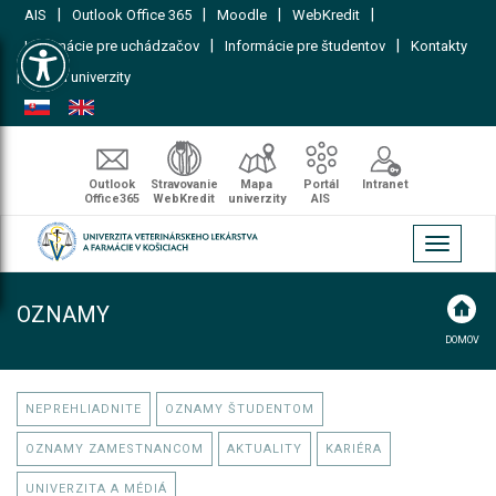
|
|
|
|
AIS
Outlook Office 365
Moodle
WebKredit
Open toolbar
|
|
Informácie pre uchádzačov
Informácie pre študentov
Kontakty
|
Mapa univerzity
Outlook
Stravovanie
Mapa
Portál
Intranet
Office365
WebKredit
univerzity
AIS
Toggle
navigati
OZNAMY
DOMOV
NEPREHLIADNITE
OZNAMY ŠTUDENTOM
OZNAMY ZAMESTNANCOM
AKTUALITY
KARIÉRA
UNIVERZITA A MÉDIÁ