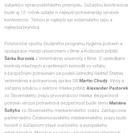
subjektov spracovateľského priemyslu. Súčasťou konferencie
bude aj 12. ročník súťaže o najlepší potravinársky výrobok
konferencie. Témou je najlepší syr eidamského typu a
najlepšia bryndza.
Polstoročie výučby študijného programu hygiena potravín a
spolupráce medzi univerzitami v Brne a Košiciach priblíži
Šárka Bursová
z Veterinárnej univerzity v Brne. S výsledkami
kontroly mliečnych a rastlinných komodít vo vzťahu
k bezpečným potravinám sa podelí ústredný riaditeľ Štátnej
veterinárnej a potravinovej správy SR
Martin Chudý
. Vývoj a
súčasnú situáciu v sektore mlieka priblíži
Alexander Pastorek
zo Slovenského zväzu prvovýrobcov mlieka. Bezpečnosť
potravín verzus potravinová bezpečnosť bude tému
Mariána
Šoltyh
o
zo Slovenského mliekarenského zväzu. Zástupcovia
partnerského Českomoravského mliekarenského zväzu budú
hovoriť o súčasnom stave svetového a európskeho
mliekarenstva. Meniace sa výzvy v bezpečnosti mliečnych