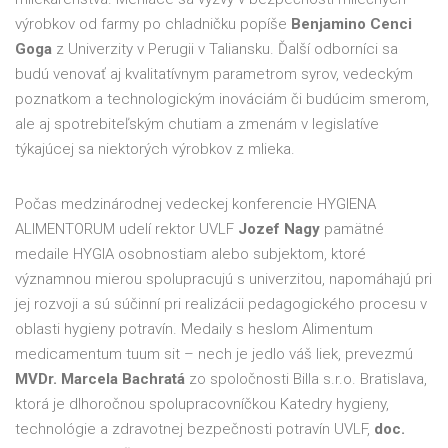
výrobkov od farmy po chladničku popíše
Benjamino Cenci
Goga
z Univerzity v Perugii v Taliansku. Ďalší odborníci sa
budú venovať aj kvalitatívnym parametrom syrov, vedeckým
poznatkom a technologickým inováciám či budúcim smerom,
ale aj spotrebiteľským chutiam a zmenám v legislatíve
týkajúcej sa niektorých výrobkov z mlieka.
Počas medzinárodnej vedeckej konferencie HYGIENA
ALIMENTORUM udelí rektor UVLF
Jozef Nagy
pamätné
medaile HYGIA osobnostiam alebo subjektom, ktoré
významnou mierou spolupracujú s univerzitou, napomáhajú pri
jej rozvoji a sú súčinní pri realizácii pedagogického procesu v
oblasti hygieny potravín. Medaily s heslom Alimentum
medicamentum tuum sit – nech je jedlo váš liek, prevezmú
MVDr. Marcela Bachratá
zo spoločnosti Billa s.r.o. Bratislava,
ktorá je dlhoročnou spolupracovníčkou Katedry hygieny,
technológie a zdravotnej bezpečnosti potravín UVLF,
doc.