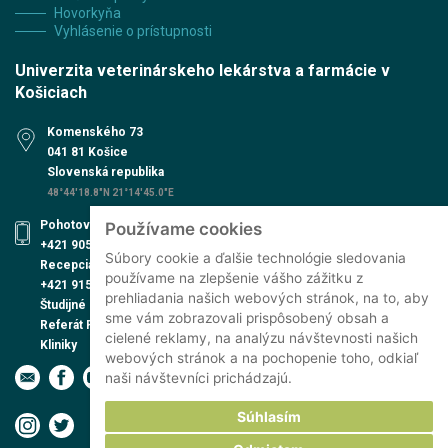
Hovorkyňa
Vyhlásenie o prístupnosti
Univerzita veterinárskeho lekárstva a farmácie v
Košiciach
Komenského 73
041 81 Košice
Slovenská republika
48°44'18.8"N 21°14'45.0"E
Pohotovosť UVN
Používame cookies
+421 905 579 559
Súbory cookie a ďalšie technológie sledovania
Recepcia UVN
používame na zlepšenie vášho zážitku z
+421 915 991 474
prehliadania našich webových stránok, na to, aby
Študijné oddelenie
sme vám zobrazovali prispôsobený obsah a
Referát PhD. štúdia
cielené reklamy, na analýzu návštevnosti našich
Kliniky
webových stránok a na pochopenie toho, odkiaľ
naši návštevníci prichádzajú.
Súhlasím