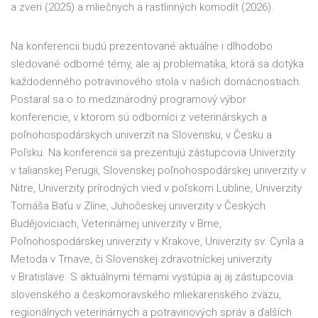
a zveri (2025) a mliečnych a rastlinných komodít (2026).
Na konferencii budú prezentované aktuálne i dlhodobo
sledované odborné témy, ale aj problematika, ktorá sa dotýka
každodenného potravinového stola v našich domácnostiach.
Postaral sa o to medzinárodný programový výbor
konferencie, v ktorom sú odborníci z veterinárskych a
poľnohospodárskych univerzít na Slovensku, v Česku a
Poľsku. Na konferencii sa prezentujú zástupcovia Univerzity
v talianskej Perugii, Slovenskej poľnohospodárskej univerzity v
Nitre, Univerzity prírodných vied v poľskom Lubline, Univerzity
Tomáša Baťu v Zlíne, Juhočeskej univerzity v Českých
Budějoviciach, Veterinárnej univerzity v Brne,
Poľnohospodárskej univerzity v Krakove, Univerzity sv. Cyrila a
Metoda v Trnave, či Slovenskej zdravotníckej univerzity
v Bratislave. S aktuálnymi témami vystúpia aj aj zástupcovia
slovenského a českomoravského mliekarenského zväzu,
regionálnych veterinárnych a potravinových správ a ďalších