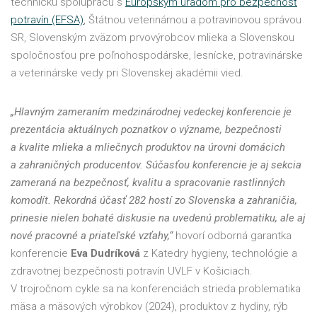
technickú spoluprácu s
Európskym úradom pro bezpečnosť
potravín (EFSA)
, Štátnou veterinárnou a potravinovou správou
SR, Slovenským zväzom prvovýrobcov mlieka a Slovenskou
spoločnosťou pre poľnohospodárske, lesnícke, potravinárske
a veterinárske vedy pri Slovenskej akadémii vied.
„Hlavným zameraním medzinárodnej vedeckej konferencie je
prezentácia aktuálnych poznatkov o význame, bezpečnosti
a kvalite mlieka a mliečnych produktov na úrovni domácich
a zahraničných producentov. Súčasťou konferencie je aj sekcia
zameraná na bezpečnosť, kvalitu a spracovanie rastlinných
komodít. Rekordná účasť 282 hostí zo Slovenska a zahraničia,
prinesie nielen bohaté diskusie na uvedenú problematiku, ale aj
nové pracovné a priateľské vzťahy,“
hovorí odborná garantka
konferencie
Eva Dudríková
z Katedry hygieny, technológie a
zdravotnej bezpečnosti potravín UVLF v Košiciach.
V trojročnom cykle sa na konferenciách strieda problematika
mäsa a mäsových výrobkov (2024), produktov z hydiny, rýb