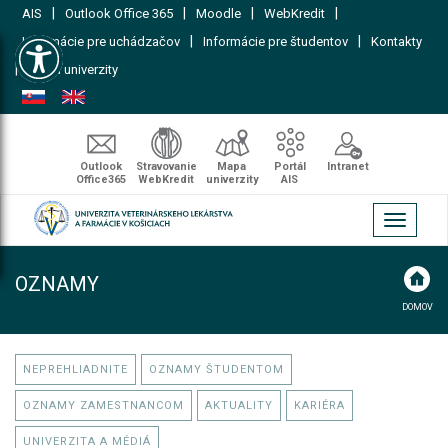
|
|
|
|
AIS
Outlook Office 365
Moodle
WebKredit
Open toolbar
|
|
Informácie pre uchádzačov
Informácie pre študentov
Kontakty
|
Mapa univerzity
Outlook
Stravovanie
Mapa
Portál
Intranet
Office365
WebKredit
univerzity
AIS
Toggle
navigati
OZNAMY
DOMOV
NEPREHLIADNITE
OZNAMY ŠTUDENTOM
OZNAMY ZAMESTNANCOM
AKTUALITY
KARIÉRA
UNIVERZITA A MÉDIÁ