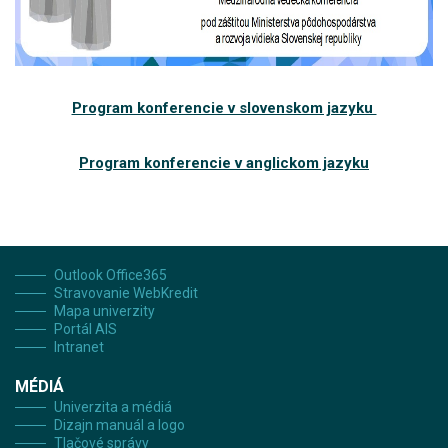
Program konferencie v slovenskom jazyku
Program konferencie v anglickom jazyku
Outlook Office365
Stravovanie WebKredit
Mapa univerzity
Portál AIS
Intranet
MÉDIÁ
Univerzita a médiá
Dizajn manuál a logo
Tlačové správy