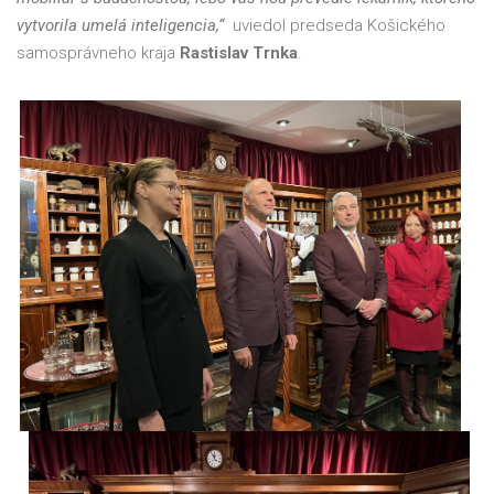
vytvorila umelá inteligencia,“
uviedol predseda Košického
samosprávneho kraja
Rastislav Trnka
.