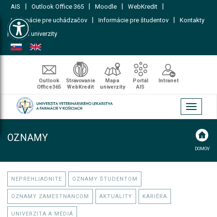
|
|
|
|
AIS
Outlook Office 365
Moodle
WebKredit
Open toolbar
|
|
Informácie pre uchádzačov
Informácie pre študentov
Kontakty
|
Mapa univerzity
Outlook
Stravovanie
Mapa
Portál
Intranet
Office365
WebKredit
univerzity
AIS
Toggle
navigati
OZNAMY
DOMOV
NEPREHLIADNITE
OZNAMY ŠTUDENTOM
OZNAMY ZAMESTNANCOM
AKTUALITY
KARIÉRA
UNIVERZITA A MÉDIÁ