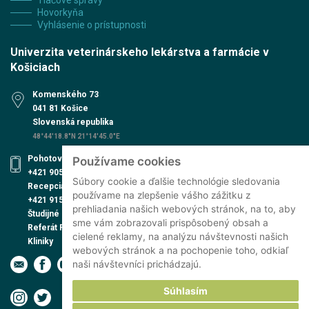
Tlačové správy
Hovorkyňa
Vyhlásenie o prístupnosti
Univerzita veterinárskeho lekárstva a farmácie v
Košiciach
Komenského 73
041 81 Košice
Slovenská republika
48°44'18.8"N 21°14'45.0"E
Pohotovosť UVN
Používame cookies
+421 905 579 559
Súbory cookie a ďalšie technológie sledovania
Recepcia UVN
používame na zlepšenie vášho zážitku z
+421 915 991 474
prehliadania našich webových stránok, na to, aby
Študijné oddelenie
sme vám zobrazovali prispôsobený obsah a
Referát PhD. štúdia
cielené reklamy, na analýzu návštevnosti našich
Kliniky
webových stránok a na pochopenie toho, odkiaľ
naši návštevníci prichádzajú.
Súhlasím