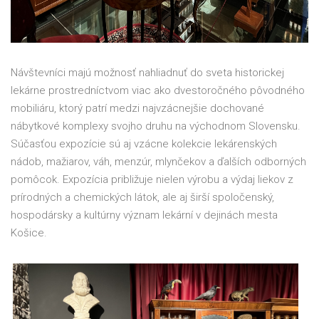
Návštevníci majú možnosť nahliadnuť do sveta historickej
lekárne prostredníctvom viac ako dvestoročného pôvodného
mobiliáru, ktorý patrí medzi najvzácnejšie dochované
nábytkové komplexy svojho druhu na východnom Slovensku.
Súčasťou expozície sú aj vzácne kolekcie lekárenských
nádob, mažiarov, váh, menzúr, mlynčekov a ďalších odborných
pomôcok. Expozícia približuje nielen výrobu a výdaj liekov z
prírodných a chemických látok, ale aj širší spoločenský,
hospodársky a kultúrny význam lekární v dejinách mesta
Košice.