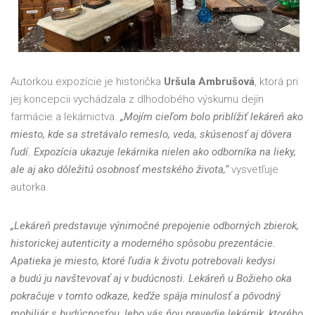
Autorkou expozície je historička
Uršula Ambrušová
, ktorá pri
jej koncepcii vychádzala z dlhodobého výskumu dejín
farmácie a lekárnictva.
„Mojím cieľom bolo priblížiť lekáreň ako
miesto, kde sa stretávalo remeslo, veda, skúsenosť aj dôvera
ľudí. Expozícia ukazuje lekárnika nielen ako odborníka na lieky,
ale aj ako dôležitú osobnosť mestského života,“
vysvetľuje
autorka.
„Lekáreň predstavuje výnimočné prepojenie odborných zbierok,
historickej autenticity a moderného spôsobu prezentácie.
Apatieka je miesto, ktoré ľudia k životu potrebovali kedysi
a budú ju navštevovať aj v budúcnosti. Lekáreň u Božieho oka
pokračuje v tomto odkaze, keďže spája minulosť a pôvodný
mobiliár s budúcnosťou, lebo vás ňou prevedie lekárnik, ktorého