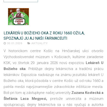
LEKÁREŇ U BOŽIEHO OKA Z ROKU 1660 OŽILA,
SPOZNAJÚ JU AJ NAŠI FARMACEUTI
30.01.2026
AKTUALITY
V historickom centre Košíc na Hrnčiarskej ulici otvorilo
Východoslovenské múzeum v Košiciach, kultúrne zariadenie
KSK, vo štvrtok 29. januára 2026 novú expozíciu
Lekáreň U
Božieho oka
. Približuje dejiny lekárnictva a tradičnú prácu
lekárnikov. Expozícia nadväzuje na známu jezuitskú lekáreň U
Božieho oka, ktorá pôsobila v centre Košíc už od roku 1660 a
patrila medzi najvýznamnejšie zdravotnícke inštitúcie mesta.
Boli pri tom aj zástupkyne našej univerzity
Zuzana Kostecká a
Štefánia Laca Megyesi,
pretože univerzita a múzeum
spolupracujú, dejiny lekárnictva sa u nás vyučujú a autorka