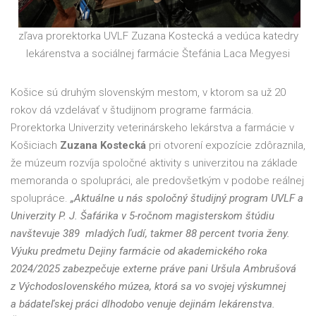
zľava prorektorka UVLF Zuzana Kostecká a vedúca katedry
lekárenstva a sociálnej farmácie Štefánia Laca Megyesi
Košice sú druhým slovenským mestom, v ktorom sa už 20
rokov dá vzdelávať v študijnom programe farmácia.
Prorektorka Univerzity veterinárskeho lekárstva a farmácie v
Košiciach
Zuzana Kostecká
pri otvorení expozície zdôraznila,
že múzeum rozvíja spoločné aktivity s univerzitou na základe
memoranda o spolupráci, ale predovšetkým v podobe reálnej
spolupráce.
„Aktuálne u nás spoločný študijný program UVLF a
Univerzity P. J. Šafárika v 5-ročnom magisterskom štúdiu
navštevuje 389 mladých ľudí, takmer 88 percent tvoria ženy.
Výuku predmetu Dejiny farmácie od akademického roka
2024/2025 zabezpečuje externe práve pani Uršula Ambrušová
z Východoslovenského múzea, ktorá sa vo svojej výskumnej
a bádateľskej práci dlhodobo venuje dejinám lekárenstva.