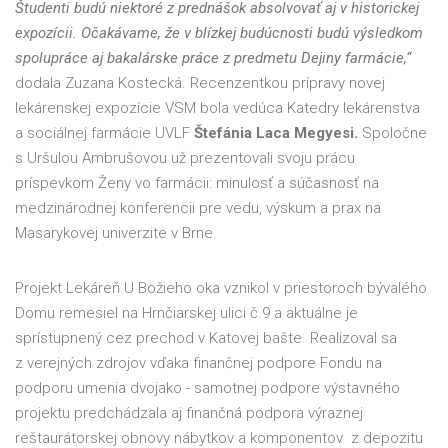
Študenti budú niektoré z prednášok absolvovať aj v historickej
expozícii. Očakávame, že v blízkej budúcnosti budú výsledkom
spolupráce aj bakalárske práce z predmetu Dejiny farmácie,“
dodala Zuzana Kostecká. Recenzentkou prípravy novej
lekárenskej expozície VSM bola vedúca Katedry lekárenstva
a sociálnej farmácie UVLF
Štefánia Laca Megyesi.
Spoločne
s Uršulou Ambrušovou už prezentovali svoju prácu
príspevkom Ženy vo farmácii: minulosť a súčasnosť na
medzinárodnej konferencii pre vedu, výskum a prax na
Masarykovej univerzite v Brne.
Projekt Lekáreň U Božieho oka vznikol v priestoroch bývalého
Domu remesiel na Hrnčiarskej ulici č.9 a aktuálne je
sprístupnený cez prechod v Katovej bašte. Realizoval sa
z verejných zdrojov vďaka finančnej podpore Fondu na
podporu umenia dvojako - samotnej podpore výstavného
projektu predchádzala aj finančná podpora výraznej
reštaurátorskej obnovy nábytkov a komponentov z depozitu