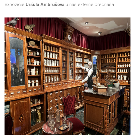
expozície
Uršula Ambrušová
u nás externe prednáša.