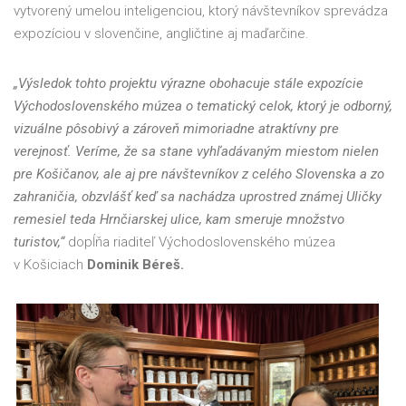
vytvorený umelou inteligenciou, ktorý návštevníkov sprevádza
expozíciou v slovenčine, angličtine aj maďarčine.
„Výsledok tohto projektu výrazne obohacuje stále expozície
Východoslovenského múzea o tematický celok, ktorý je odborný,
vizuálne pôsobivý a zároveň mimoriadne atraktívny pre
verejnosť. Veríme, že sa stane vyhľadávaným miestom nielen
pre Košičanov, ale aj pre návštevníkov z celého Slovenska a zo
zahraničia, obzvlášť keď sa nachádza uprostred známej Uličky
remesiel teda Hrnčiarskej ulice, kam smeruje množstvo
turistov,“
dopĺňa riaditeľ Východoslovenského múzea
v Košiciach
Dominik Béreš.