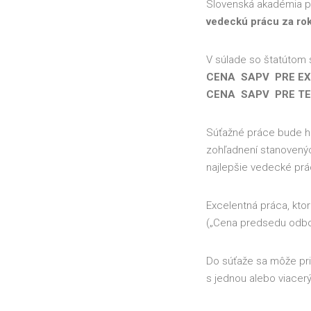
Slovenská akadémia p
vedeckú prácu za ro
V súlade so štatútom 
CENA SAPV PRE EXPE
CENA SAPV PRE TE
Súťažné práce bude ho
zohľadnení stanovených
najlepšie vedecké pr
Excelentná práca, kt
(„Cena predsedu odbo
Do súťaže sa môže pr
s jednou alebo viacer