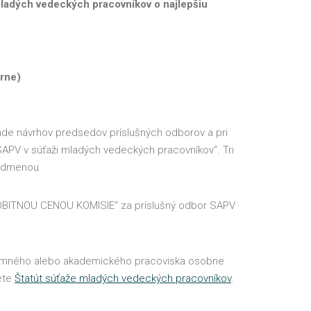
mladých vedeckých pracovníkov o najlepšiu
rne)
de návrhov predsedov príslušných odborov a pri
 SAPV v súťaži mladých vedeckých pracovníkov“. Tri
 odmenou.
SOBITNOU CENOU KOMISIE“ za príslušný odbor SAPV
skumného alebo akademického pracoviska osobne
dete
Štatút súťaže mladých vedeckých pracovníkov
.