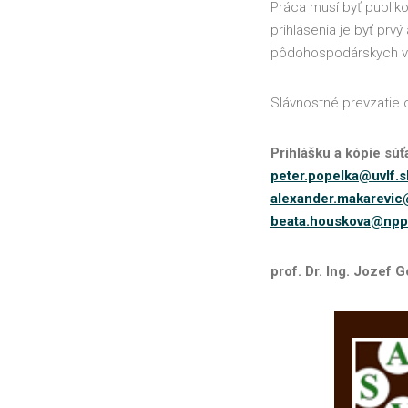
Práca musí byť publi
prihlásenia je byť prv
pôdohospodárskych v
Slávnostné prevzatie 
Prihlášku a kópie sú
peter.popelka@uvlf.s
alexander.makarevi
beata.houskova@npp
prof. Dr. Ing. Jozef 