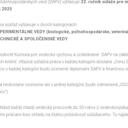
ôdohospodárskych vied (SAPV) vyhlasuje
22. ročník súťaže pre 
k 2025
sa súsťaž vyhlasuje v dvoch kategóriách:
RIMENTÁLNE VEDY (biologické, poľnohospodárske, veteriná
CHNICKÉ A SPOLOČENSKÉ VEDY
dnotiť Komisia pre vedeckú výchovu a vzdelávanie SAPV na zákla
 kritérií. Víťazná súťažná práca v každej kategórii dostane „Cenu
áce v každej kategórii budú ocenené diplomami SAPV a finančnou
orá nedostane ocenenie ani v jednej kategórií, bude odmenená „O
ru“).
ihlásiť každý mladý vedecký pracovník do 35 rokov z vedeckový
ými prácami bez ohľadu na štátnu príslušnosť súťažiaceho. Tu náj