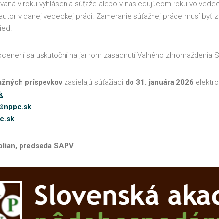
kovaná v roku vyhlásenia súťaže alebo v nasledujúcom roku vo v
ý autor v danej vedeckej práci. Zameranie súťažnej práce musí byť
ied.
ocenení sa uskutoční na jarnom zasadnutí Valného zhromaždenia S
ťažných príspevkov
zasielajú súťažiaci
do 31. januára 2026
elektr
k
c@nppc.sk
c.sk
Golian, predseda SAPV