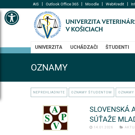
|
|
|
|
AIS
Outlook Office 365
Moodle
WebKredit
In
Open toolbar
UNIVERZITA
UCHÁDZAČI
ŠTUDENTI
OZNAMY
NEPREHLIADNITE
OZNAMY ŠTUDENTOM
OZNAMY
SLOVENSKÁ A
SÚŤAŽE MLA
14.01.2026
AKTU