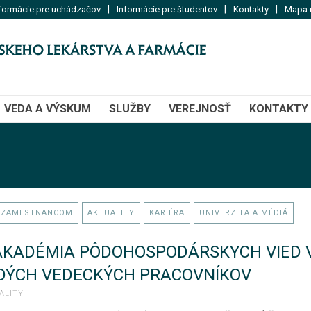
|
|
|
formácie pre uchádzačov
Informácie pre študentov
Kontakty
Mapa u
VEDA A VÝSKUM
SLUŽBY
VEREJNOSŤ
KONTAKTY
 ZAMESTNANCOM
AKTUALITY
KARIÉRA
UNIVERZITA A MÉDIÁ
KADÉMIA PÔDOHOSPODÁRSKYCH VIED V
DÝCH VEDECKÝCH PRACOVNÍKOV
ALITY