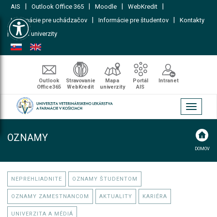
|
|
|
|
AIS
Outlook Office 365
Moodle
WebKredit
Open toolbar
|
|
Informácie pre uchádzačov
Informácie pre študentov
Kontakty
|
Mapa univerzity
Outlook
Stravovanie
Mapa
Portál
Intranet
Office365
WebKredit
univerzity
AIS
Toggle
navigati
OZNAMY
DOMOV
NEPREHLIADNITE
OZNAMY ŠTUDENTOM
OZNAMY ZAMESTNANCOM
AKTUALITY
KARIÉRA
UNIVERZITA A MÉDIÁ