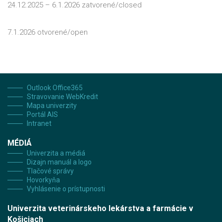
24.12.2025 – 6.1.2026 zatvorené/closed
7.1.2026 otvorené/open
Outlook Office365
Stravovanie WebKredit
Mapa univerzity
Portál AIS
Intranet
MÉDIÁ
Univerzita a médiá
Dizajn manuál a logo
Tlačové správy
Hovorkyňa
Vyhlásenie o prístupnosti
Univerzita veterinárskeho lekárstva a farmácie v
Košiciach