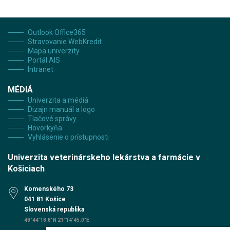
Outlook Office365
Stravovanie WebKredit
Mapa univerzity
Portál AIS
Intranet
MÉDIÁ
Univerzita a médiá
Dizajn manuál a logo
Tlačové správy
Hovorkyňa
Vyhlásenie o prístupnosti
Univerzita veterinárskeho lekárstva a farmácie v
Košiciach
Komenského 73
041 81 Košice
Slovenská republika
48°44'18.8"N 21°14'45.0"E