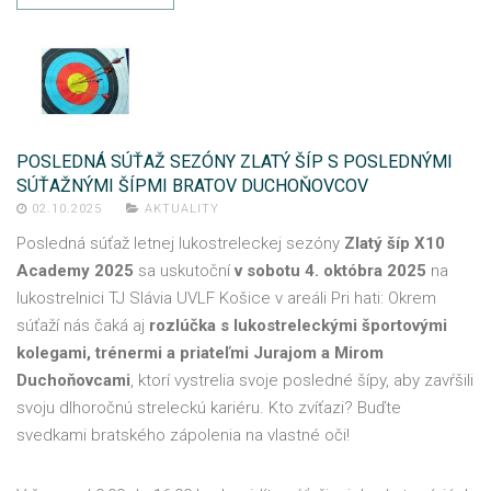
POSLEDNÁ SÚŤAŽ SEZÓNY ZLATÝ ŠÍP S POSLEDNÝMI
SÚŤAŽNÝMI ŠÍPMI BRATOV DUCHOŇOVCOV
02.10.2025
AKTUALITY
Posledná súťaž letnej lukostreleckej sezóny
Zlatý šíp X10
Academy 2025
sa uskutoční
v sobotu 4. októbra 2025
na
lukostrelnici TJ Slávia UVLF Košice v areáli Pri hati: Okrem
súťaží nás čaká aj
rozlúčka s lukostreleckými športovými
kolegami, trénermi a priateľmi Jurajom a Mirom
Duchoňovcami
, ktorí vystrelia svoje posledné šípy, aby zavŕšili
svoju dlhoročnú streleckú kariéru. Kto zvíťazi? Buďte
svedkami bratského zápolenia na vlastné oči!