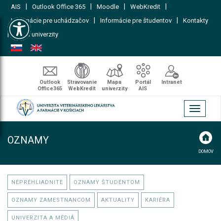
|
|
|
|
AIS
Outlook Office 365
Moodle
WebKredit
Open toolbar
|
|
Informácie pre uchádzačov
Informácie pre študentov
Kontakty
|
Mapa univerzity
Outlook
Stravovanie
Mapa
Portál
Intranet
Office365
WebKredit
univerzity
AIS
Toggle
navigati
OZNAMY
DOMOV
NEPREHLIADNITE
OZNAMY ŠTUDENTOM
OZNAMY ZAMESTNANCOM
AKTUALITY
KARIÉRA
UNIVERZITA A MÉDIÁ