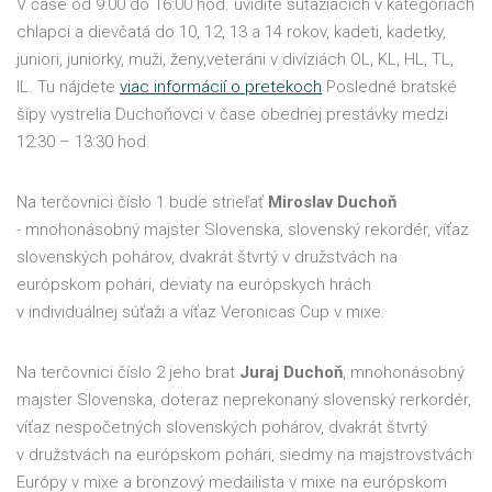
V čase od 9:00 do 16:00 hod. uvidíte súťažiacich v kategóriách
chlapci a dievčatá do 10, 12, 13 a 14 rokov, kadeti, kadetky,
juniori, juniorky, muži, ženy,veteráni v divíziách OL, KL, HL, TL,
IL. Tu nájdete
viac informácií o pretekoch
Posledné bratské
šípy vystrelia Duchoňovci v čase obednej prestávky medzi
12:30 – 13:30 hod.
Na terčovnici číslo 1 bude strieľať
Miroslav Duchoň
- mnohonásobný majster Slovenska, slovenský rekordér, víťaz
slovenských pohárov, dvakrát štvrtý v družstvách na
európskom pohári, deviaty na európskych hrách
v individuálnej súťaži a víťaz Veronicas Cup v mixe.
Na terčovnici číslo 2 jeho brat
Juraj Duchoň
, mnohonásobný
majster Slovenska, doteraz neprekonaný slovenský rerkordér,
víťaz nespočetných slovenských pohárov, dvakrát štvrtý
v družstvách na európskom pohári, siedmy na majstrovstvách
Európy v mixe a bronzový medailista v mixe na európskom