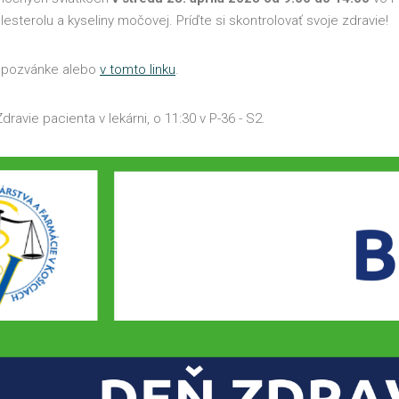
esterolu a kyseliny močovej. Príďte si skontrolovať svoje zdravie!
a pozvánke alebo
v tomto linku
.
ravie pacienta v lekárni, o 11:30 v P-36 - S2.