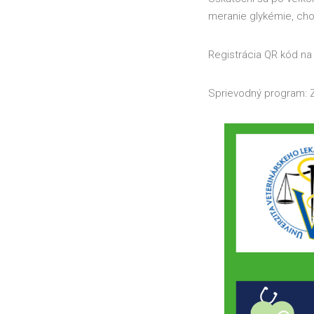
meranie glykémie, chol
Registrácia QR kód n
Sprievodný program: Zd