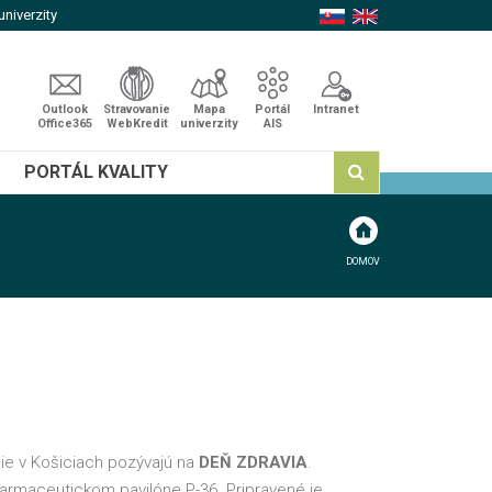
niverzity
Outlook
Stravovanie
Mapa
Portál
Intranet
Office365
WebKredit
univerzity
AIS
PORTÁL KVALITY
DOMOV
cie v Košiciach pozývajú na
DEŇ ZDRAVIA
.
armaceutickom pavilóne P-36. Pripravené je