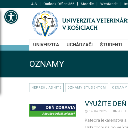
|
|
|
|
AIS
Outlook Office 365
Moodle
WebKredit
In
Open toolbar
UNIVERZITA
UCHÁDZAČI
ŠTUDENTI
OZNAMY
NEPREHLIADNITE
OZNAMY ŠTUDENTOM
OZNAMY
VYUŽITE DEŇ
14.04.2025
AKTU
Katedra lekárenstva a 
Uskutoční sa po veľk