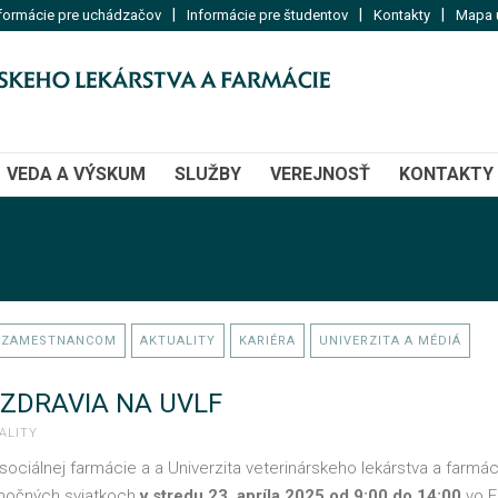
|
|
|
formácie pre uchádzačov
Informácie pre študentov
Kontakty
Mapa u
VEDA A VÝSKUM
SLUŽBY
VEREJNOSŤ
KONTAKTY
 ZAMESTNANCOM
AKTUALITY
KARIÉRA
UNIVERZITA A MÉDIÁ
 ZDRAVIA NA UVLF
ALITY
sociálnej farmácie a a Univerzita veterinárskeho lekárstva a farmá
onočných sviatkoch
v stredu 23. apríla 2025 od 9:00 do 14:00
vo F