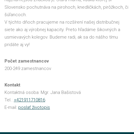
Slovensko pochutnáva na pirohoch, knedličkách, pirôžkoch, či
šúľancoch.
V týchto dňoch pracujeme na rozšírení našej distribučnej
siete ako aj výrobnej kapacity. Preto hľadáme šikovných a
usmievavých kolegov. Budeme radi, ak sa do nášho tímu
pridáte aj vy!
Počet zamestnancov
200-249 zamestnancov
Kontakt
Kontaktná osoba: Mgr. Jana Bašistová
Tel.:
+421911710816
E-mail:
poslať životopis