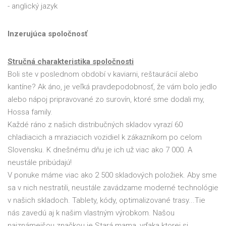
- anglický jazyk
Inzerujúca spoločnosť
Stručná charakteristika spoločnosti
Boli ste v poslednom období v kaviarni, reštaurácií alebo
kantíne? Ak áno, je veľká pravdepodobnosť, že vám bolo jedlo
alebo nápoj pripravované zo surovín, ktoré sme dodali my,
Hossa family.
Každé ráno z našich distribučných skladov vyrazí 60
chladiacich a mraziacich vozidiel k zákazníkom po celom
Slovensku. K dnešnému dňu je ich už viac ako 7 000. A
neustále pribúdajú!
V ponuke máme viac ako 2 500 skladových položiek. Aby sme
sa v nich nestratili, neustále zavádzame moderné technológie
v našich skladoch. Tablety, kódy, optimalizované trasy...Tie
nás zavedú aj k našim vlastným výrobkom. Našou
najznámejšou značkou je Stará mama, vďaka ktorej si