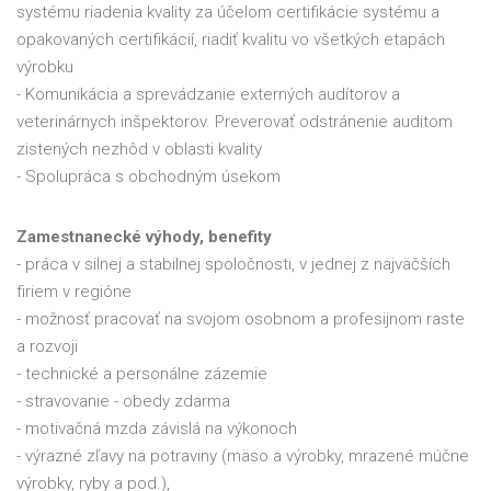
systému riadenia kvality za účelom certifikácie systému a
opakovaných certifikácií, riadiť kvalitu vo všetkých etapách
výrobku
- Komunikácia a sprevádzanie externých audítorov a
veterinárnych inšpektorov. Preverovať odstránenie auditom
zistených nezhôd v oblasti kvality
- Spolupráca s obchodným úsekom
Zamestnanecké výhody, benefity
- práca v silnej a stabilnej spoločnosti, v jednej z najväčších
firiem v regióne
- možnosť pracovať na svojom osobnom a profesijnom raste
a rozvoji
- technické a personálne zázemie
- stravovanie - obedy zdarma
- motivačná mzda závislá na výkonoch
- výrazné zľavy na potraviny (mäso a výrobky, mrazené múčne
výrobky, ryby a pod.),