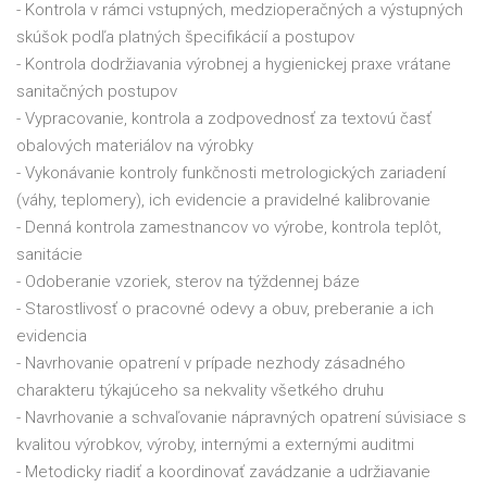
- Kontrola v rámci vstupných, medzioperačných a výstupných
skúšok podľa platných špecifikácií a postupov
- Kontrola dodržiavania výrobnej a hygienickej praxe vrátane
sanitačných postupov
- Vypracovanie, kontrola a zodpovednosť za textovú časť
obalových materiálov na výrobky
- Vykonávanie kontroly funkčnosti metrologických zariadení
(váhy, teplomery), ich evidencie a pravidelné kalibrovanie
- Denná kontrola zamestnancov vo výrobe, kontrola teplôt,
sanitácie
- Odoberanie vzoriek, sterov na týždennej báze
- Starostlivosť o pracovné odevy a obuv, preberanie a ich
evidencia
- Navrhovanie opatrení v prípade nezhody zásadného
charakteru týkajúceho sa nekvality všetkého druhu
- Navrhovanie a schvaľovanie nápravných opatrení súvisiace s
kvalitou výrobkov, výroby, internými a externými auditmi
- Metodicky riadiť a koordinovať zavádzanie a udržiavanie