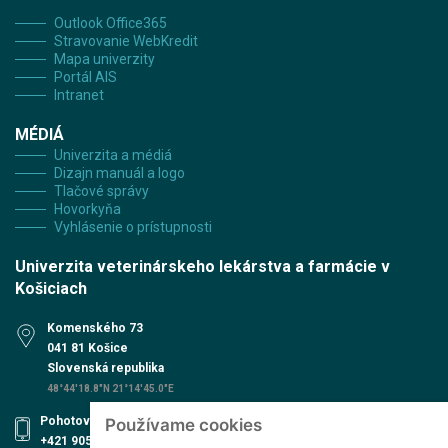
Outlook Office365
Stravovanie WebKredit
Mapa univerzity
Portál AIS
Intranet
MÉDIÁ
Univerzita a médiá
Dizajn manuál a logo
Tlačové správy
Hovorkyňa
Vyhlásenie o prístupnosti
Univerzita veterinárskeho lekárstva a farmácie v
Košiciach
Komenského 73
041 81 Košice
Slovenská republika
48°44'18.8"N 21°14'45.0"E
Pohotovosť UVN
Používame cookies
+421 905 579 559