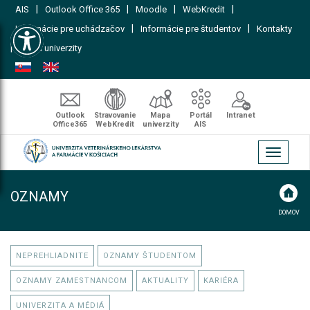
|
|
|
|
AIS
Outlook Office 365
Moodle
WebKredit
Open toolbar
|
|
Informácie pre uchádzačov
Informácie pre študentov
Kontakty
|
Mapa univerzity
Outlook
Stravovanie
Mapa
Portál
Intranet
Office365
WebKredit
univerzity
AIS
Toggle
navigati
OZNAMY
DOMOV
NEPREHLIADNITE
OZNAMY ŠTUDENTOM
OZNAMY ZAMESTNANCOM
AKTUALITY
KARIÉRA
UNIVERZITA A MÉDIÁ