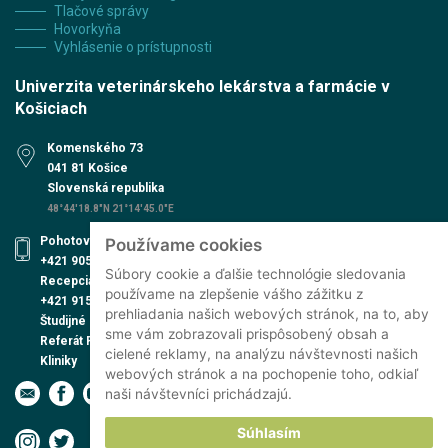
Tlačové správy
Hovorkyňa
Vyhlásenie o prístupnosti
Univerzita veterinárskeho lekárstva a farmácie v
Košiciach
Komenského 73
041 81 Košice
Slovenská republika
48°44'18.8"N 21°14'45.0"E
Pohotovosť UVN
Používame cookies
+421 905 579 559
Súbory cookie a ďalšie technológie sledovania
Recepcia UVN
používame na zlepšenie vášho zážitku z
+421 915 991 474
prehliadania našich webových stránok, na to, aby
Študijné oddelenie
sme vám zobrazovali prispôsobený obsah a
Referát PhD. štúdia
cielené reklamy, na analýzu návštevnosti našich
Kliniky
webových stránok a na pochopenie toho, odkiaľ
naši návštevníci prichádzajú.
Súhlasím