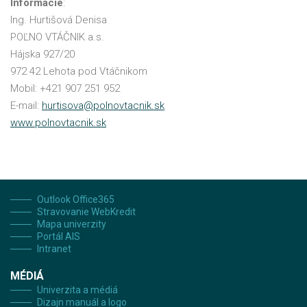
Informácie
:
Ing. Hurtišová Denisa
POĽNO VTÁČNIK a.s.
Hájska 927/20
972 42 Lehota pod Vtáčnikom
Mobil: +421 907 251 952
E-mail:
hurtisova@polnovtacnik.sk
www.polnovtacnik.sk
Outlook Office365
Stravovanie WebKredit
Mapa univerzity
Portál AIS
Intranet
MÉDIÁ
Univerzita a médiá
Dizajn manuál a logo