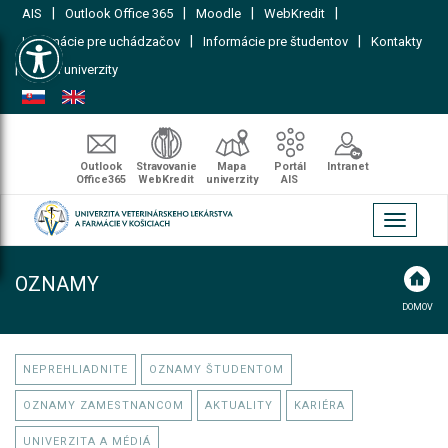
|
|
|
|
AIS
Outlook Office 365
Moodle
WebKredit
Open toolbar
|
|
Informácie pre uchádzačov
Informácie pre študentov
Kontakty
|
Mapa univerzity
Outlook
Stravovanie
Mapa
Portál
Intranet
Office365
WebKredit
univerzity
AIS
Toggle
navigati
OZNAMY
DOMOV
NEPREHLIADNITE
OZNAMY ŠTUDENTOM
OZNAMY ZAMESTNANCOM
AKTUALITY
KARIÉRA
UNIVERZITA A MÉDIÁ