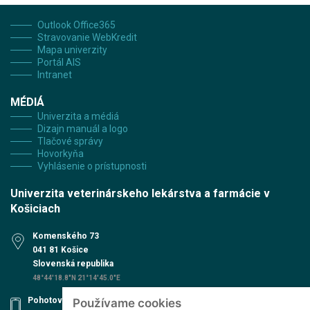
Outlook Office365
Stravovanie WebKredit
Mapa univerzity
Portál AIS
Intranet
MÉDIÁ
Univerzita a médiá
Dizajn manuál a logo
Tlačové správy
Hovorkyňa
Vyhlásenie o prístupnosti
Univerzita veterinárskeho lekárstva a farmácie v
Košiciach
Komenského 73
041 81 Košice
Slovenská republika
48°44'18.8"N 21°14'45.0"E
Pohotovosť UVN
Používame cookies