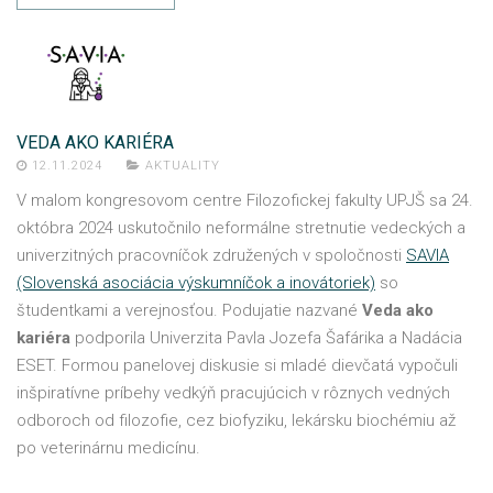
VEDA AKO KARIÉRA
12.11.2024
AKTUALITY
V malom kongresovom centre Filozofickej fakulty UPJŠ sa 24.
októbra 2024 uskutočnilo neformálne stretnutie vedeckých a
univerzitných pracovníčok združených v spoločnosti
SAVIA
(Slovenská asociácia výskumníčok a inovátoriek)
so
študentkami a verejnosťou. Podujatie nazvané
Veda ako
kariéra
podporila Univerzita Pavla Jozefa Šafárika a Nadácia
ESET. Formou panelovej diskusie si mladé dievčatá vypočuli
inšpiratívne príbehy vedkýň pracujúcich v rôznych vedných
odboroch od filozofie, cez biofyziku, lekársku biochémiu až
po veterinárnu medicínu.