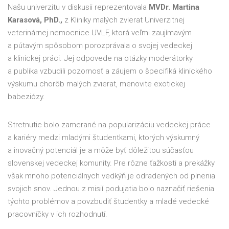
Našu univerzitu v diskusii reprezentovala
MVDr. Martina
Karasová, PhD.,
z Kliniky malých zvierat Univerzitnej
veterinárnej nemocnice UVLF, ktorá veľmi zaujímavým
a pútavým spôsobom porozprávala o svojej vedeckej
a klinickej práci. Jej odpovede na otázky moderátorky
a publika vzbudili pozornosť a záujem o špecifiká klinického
výskumu chorôb malých zvierat, menovite exotickej
babeziózy.
Stretnutie bolo zamerané na popularizáciu vedeckej práce
a kariéry medzi mladými študentkami, ktorých výskumný
a inovačný potenciál je a môže byť dôležitou súčasťou
slovenskej vedeckej komunity. Pre rôzne ťažkosti a prekážky
však mnoho potenciálnych vedkýň je odradených od plnenia
svojich snov. Jednou z misií podujatia bolo naznačiť riešenia
týchto problémov a povzbudiť študentky a mladé vedecké
pracovníčky v ich rozhodnutí.