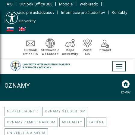
|
|
|
|
AIS
Outlook Office 365
Moodle
WebKredit
Open toolbar
|
|
Informácie pre uchádzačov
Informácie pre študentov
Kontakty
|
Mapa univerzity
Outlook
Stravovanie
Mapa
Portál
Intranet
Office365
WebKredit
univerzity
AIS
Toggle
navigati
OZNAMY
DOMOV
NEPREHLIADNITE
OZNAMY ŠTUDENTOM
OZNAMY ZAMESTNANCOM
AKTUALITY
KARIÉRA
UNIVERZITA A MÉDIÁ