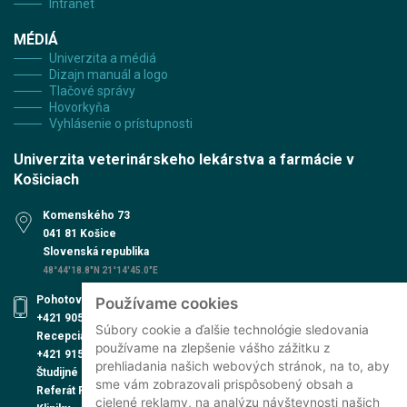
Intranet
MÉDIÁ
Univerzita a médiá
Dizajn manuál a logo
Tlačové správy
Hovorkyňa
Vyhlásenie o prístupnosti
Univerzita veterinárskeho lekárstva a farmácie v
Košiciach
Komenského 73
041 81 Košice
Slovenská republika
48°44'18.8"N 21°14'45.0"E
Pohotovosť UVN
Používame cookies
+421 905 579 559
Súbory cookie a ďalšie technológie sledovania
Recepcia UVN
používame na zlepšenie vášho zážitku z
+421 915 991 474
prehliadania našich webových stránok, na to, aby
Študijné oddelenie
sme vám zobrazovali prispôsobený obsah a
Referát PhD. štúdia
cielené reklamy, na analýzu návštevnosti našich