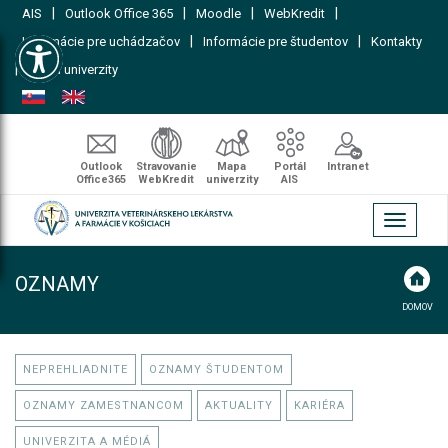
|
|
|
|
AIS
Outlook Office 365
Moodle
WebKredit
Open toolbar
|
|
Informácie pre uchádzačov
Informácie pre študentov
Kontakty
|
Mapa univerzity
Outlook
Stravovanie
Mapa
Portál
Intranet
Office365
WebKredit
univerzity
AIS
Toggle
navigati
OZNAMY
DOMOV
NEPREHLIADNITE
OZNAMY ŠTUDENTOM
OZNAMY ZAMESTNANCOM
AKTUALITY
KARIÉRA
UNIVERZITA A MÉDIÁ