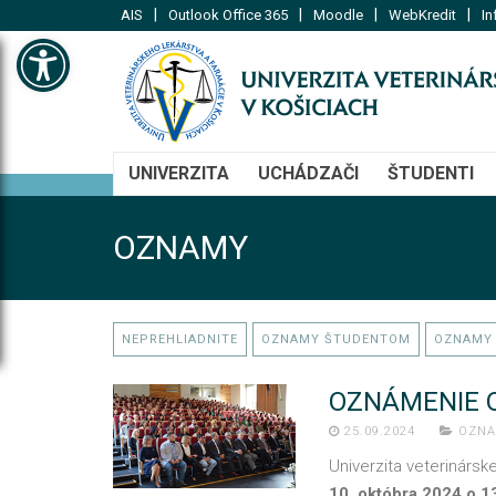
|
|
|
|
AIS
Outlook Office 365
Moodle
WebKredit
In
Open toolbar
UNIVERZITA
UCHÁDZAČI
ŠTUDENTI
OZNAMY
NEPREHLIADNITE
OZNAMY ŠTUDENTOM
OZNAMY
OZNÁMENIE O
25.09.2024
OZN
Univerzita veterinársk
10. októbra 2024 o 1