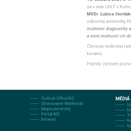
sa v aule UVLF v Košic
MVDr. Ľubice Horňáko
odbornej asistentky Kl
možnosti diagnostiky a
a nové možnosti ich di
Členovia vedeckej rady
konaniu.
Prijmite zároveň pozva
Outlook Office365
MÉDIÁ
Stravovanie WebKredit
Un
Mapa univerzity
Di
Portál AIS
Tl
Intranet
H
Vy