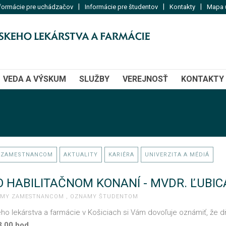
|
|
|
formácie pre uchádzačov
Informácie pre študentov
Kontakty
Mapa u
VEDA A VÝSKUM
SLUŽBY
VEREJNOSŤ
KONTAKTY
 ZAMESTNANCOM
AKTUALITY
KARIÉRA
UNIVERZITA A MÉDIÁ
 HABILITAČNOM KONANÍ - MVDR. ĽUBIC
AMY ZAMESTNANCOM
,
OZNAMY ŠTUDENTOM
eho lekárstva a farmácie v Košiciach si Vám dovoľuje oznámiť, že d
3.00 hod.