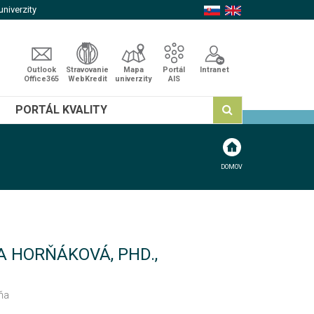
niverzity
Outlook
Stravovanie
Mapa
Portál
Intranet
Office365
WebKredit
univerzity
AIS
PORTÁL KVALITY
DOMOV
A HORŇÁKOVÁ, PHD.,
ňa