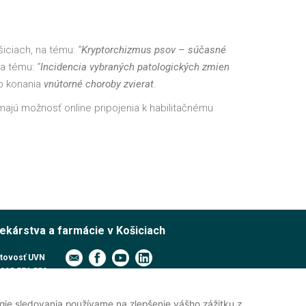
šiciach, na tému:
"Kryptorchizmus psov – súčasné
na tému:
"Incidencia vybraných patologických zmien
o konania
vnútorné choroby zvierat
.
majú možnosť online pripojenia k habilitačnému
lekárstva a farmácie v Košiciach
tovosť UVN
905 579 559
pcia UVN
915 991 474
gie sledovania používame na zlepšenie vášho zážitku z