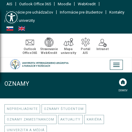
|
|
|
|
AIS
Outlook Office 365
Moodle
WebKredit
Open toolbar
|
|
Informácie pre uchádzačov
Informácie pre študentov
Kontakty
|
Mapa univerzity
Outlook
Stravovanie
Mapa
Portál
Intranet
Office365
WebKredit
univerzity
AIS
Toggle
navigati
OZNAMY
DOMOV
NEPREHLIADNITE
OZNAMY ŠTUDENTOM
OZNAMY ZAMESTNANCOM
AKTUALITY
KARIÉRA
UNIVERZITA A MÉDIÁ