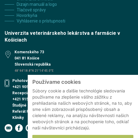
Dizajn manuál a logo
Tlačové správy
Hovorkyňa
Vyhlásenie o prístupnosti
Univerzita veterinárskeho lekárstva a farmácie v
Košiciach
Komenského 73
041 81 Košice
Slovenská republika
48°44'18.8"N 21°14'45.0"E
Pohotovosť UVN
Používame cookies
+421 905 579 559
Súbory cookie a ďalšie technológie sledovania
Recepcia UVN
používame na zlepšenie vášho zážitku z
+421 915 991 474
prehliadania našich webových stránok, na to, aby
Študijné oddelenie
sme vám zobrazovali prispôsobený obsah a
Referát PhD. štúdia
cielené reklamy, na analýzu návštevnosti našich
Kliniky
webových stránok a na pochopenie toho, odkiaľ
naši návštevníci prichádzajú.