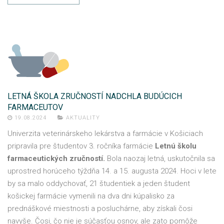
LETNÁ ŠKOLA ZRUČNOSTÍ NADCHLA BUDÚCICH
FARMACEUTOV
19.08.2024
AKTUALITY
Univerzita veterinárskeho lekárstva a farmácie v Košiciach
pripravila pre študentov 3. ročníka farmácie
Letnú školu
farmaceutických zručností.
Bola naozaj letná, uskutočnila sa
uprostred horúceho týždňa 14. a 15. augusta 2024. Hoci v lete
by sa malo oddychovať, 21 študentiek a jeden študent
košickej farmácie vymenili na dva dni kúpalisko za
prednáškové miestnosti a posluchárne, aby získali čosi
navyše. Čosi, čo nie je súčasťou osnov, ale zato pomôže