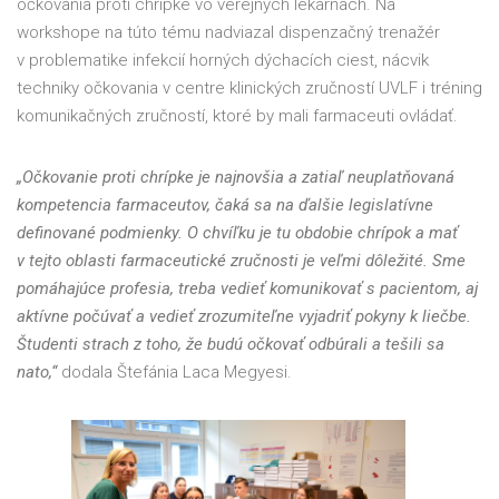
očkovania proti chrípke vo verejných lekárňach. Na
workshope na túto tému nadviazal dispenzačný trenažér
v problematike infekcií horných dýchacích ciest, nácvik
techniky očkovania v centre klinických zručností UVLF i tréning
komunikačných zručností, ktoré by mali farmaceuti ovládať.
„Očkovanie proti chrípke je najnovšia a zatiaľ neuplatňovaná
kompetencia farmaceutov, čaká sa na ďalšie legislatívne
definované podmienky. O chvíľku je tu obdobie chrípok a mať
v tejto oblasti farmaceutické zručnosti je veľmi dôležité. Sme
pomáhajúce profesia, treba vedieť komunikovať s pacientom, aj
aktívne počúvať a vedieť zrozumiteľne vyjadriť pokyny k liečbe.
Študenti strach z toho, že budú očkovať odbúrali a tešili sa
nato,“
dodala Štefánia Laca Megyesi.