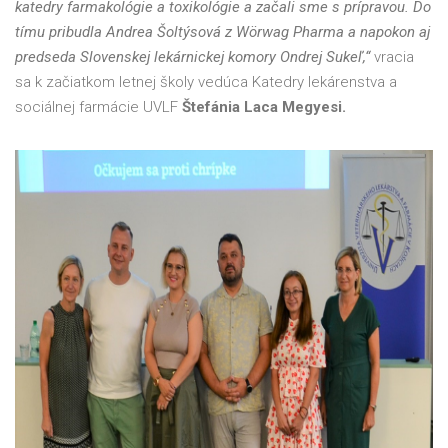
katedry farmakológie a toxikológie a začali sme s prípravou. Do
tímu pribudla Andrea Šoltýsová z Wörwag Pharma a napokon aj
predseda Slovenskej lekárnickej komory Ondrej Sukeľ,“
vracia
sa k začiatkom letnej školy vedúca Katedry lekárenstva a
sociálnej farmácie UVLF
Štefánia Laca Megyesi.