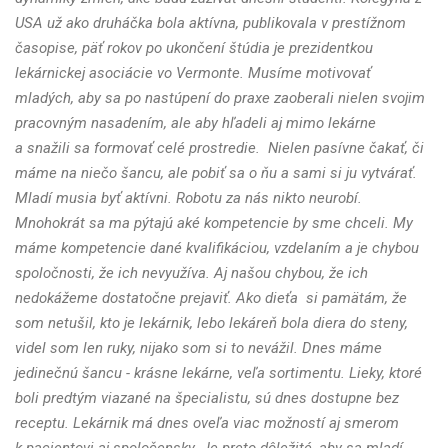
USA už ako druháčka bola aktívna, publikovala v prestížnom
časopise, päť rokov po ukončení štúdia je prezidentkou
lekárnickej asociácie vo Vermonte. Musíme motivovať
mladých, aby sa po nastúpení do praxe zaoberali nielen svojim
pracovným nasadením, ale aby hľadeli aj mimo lekárne
a snažili sa formovať celé prostredie. Nielen pasívne čakať, či
máme na niečo šancu, ale pobiť sa o ňu a sami si ju vytvárať.
Mladí musia byť aktívni. Robotu za nás nikto neurobí.
Mnohokrát sa ma pýtajú aké kompetencie by sme chceli. My
máme kompetencie dané kvalifikáciou, vzdelaním a je chybou
spoločnosti, že ich nevyužíva. Aj našou chybou, že ich
nedokážeme dostatočne prejaviť. Ako dieťa si pamätám, že
som netušil, kto je lekárnik, lebo lekáreň bola diera do steny,
videl som len ruky, nijako som si to nevážil. Dnes máme
jedinečnú šancu - krásne lekárne, veľa sortimentu. Lieky, ktoré
boli predtým viazané na špecialistu, sú dnes dostupne bez
receptu. Lekárnik má dnes oveľa viac možností aj smerom