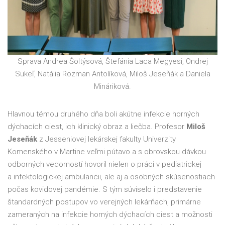
Sprava Andrea Šoltýsová, Štefánia Laca Megyesi, Ondrej
Sukeľ, Natália Rozman Antolíková, Miloš Jeseňák a Daniela
Mináriková.
Hlavnou témou druhého dňa boli akútne infekcie horných
dýchacích ciest, ich klinický obraz a liečba. Profesor
Miloš
Jeseňák
z Jesseniovej lekárskej fakulty Univerzity
Komenského v Martine veľmi pútavo a s obrovskou dávkou
odborných vedomostí hovoril nielen o práci v pediatrickej
a infektologickej ambulancii, ale aj a osobných skúsenostiach
počas kovidovej pandémie. S tým súviselo i predstavenie
štandardných postupov vo verejných lekárňach, primárne
zameraných na infekcie horných dýchacích ciest a možnosti