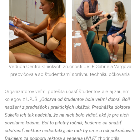
Vedúca Centra klinických zručností UVLF Gabriela Vargová
precvičovala so študentkami správnu techniku očkovania
Organizátorov veľmi potešila účasť študentov, ale aj záujem
kolegov z UPJŠ.
„Odozva od študentov bola veľmi dobrá. Boli
nadšení z prednášok i praktických ukážok. Prednáška doktora
Sukeľa ich tak nadchla, že na nich bolo vidieť, aké je pre nich
povolanie krásne. Bol to pilotný ročník, budeme sa snažiť
odstrániť niektoré nedostatky, ale radi by sme o rok pokračovali.
Ďakujem za podporu rektora a vedenia UVLF,“
zhodnotila