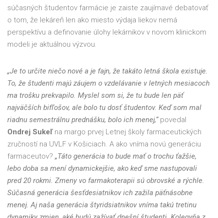
súčasných študentov farmácie je zaiste zaujímavé debatovať
o tom, že lekáreň len ako miesto výdaja liekov nemá
perspektívu a definovanie úlohy lekárnikov v novom klinickom
modeli je aktuálnou výzvou.
„Je to určite niečo nové a je fajn, že takáto letná škola existuje.
To, že študenti majú záujem o vzdelávanie v letných mesiacoch
ma trošku prekvapilo. Myslel som si, že tu bude len päť
najväčších bifľošov, ale bolo tu dosť študentov. Keď som mal
riadnu semestrálnu prednášku, bolo ich menej,“
povedal
Ondrej Sukeľ
na margo prvej Letnej školy farmaceutických
zručností na UVLF v Košiciach. A ako vníma novú generáciu
farmaceutov?
„Táto generácia to bude mať o trochu ťažšie,
lebo doba sa mení dynamickejšie, ako keď sme nastupovali
pred 20 rokmi. Zmeny vo farmakoterapii sú obrovské a rýchle.
Súčasná generácia šesťdesiatnikov ich zažila päťnásobne
menej. Aj naša generácia štyridsiatnikov vníma takú tretinu
dynamiky zmien, aké budú zažívať dnešní študenti. Kolegyňa z