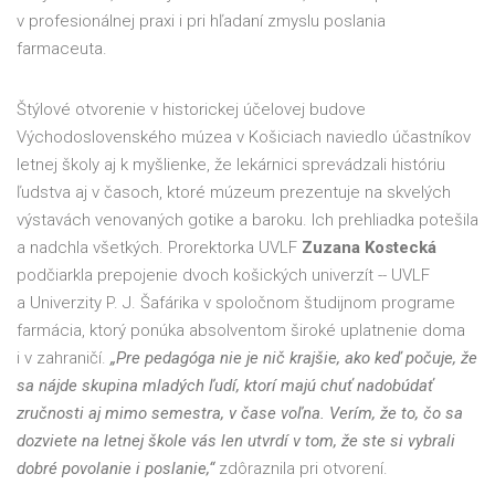
v profesionálnej praxi i pri hľadaní zmyslu poslania
farmaceuta.
Štýlové otvorenie v historickej účelovej budove
Východoslovenského múzea v Košiciach naviedlo účastníkov
letnej školy aj k myšlienke, že lekárnici sprevádzali históriu
ľudstva aj v časoch, ktoré múzeum prezentuje na skvelých
výstavách venovaných gotike a baroku. Ich prehliadka potešila
a nadchla všetkých. Prorektorka UVLF
Zuzana Kostecká
podčiarkla prepojenie dvoch košických univerzít -- UVLF
a Univerzity P. J. Šafárika v spoločnom študijnom programe
farmácia, ktorý ponúka absolventom široké uplatnenie doma
i v zahraničí.
„Pre pedagóga nie je nič krajšie, ako keď počuje, že
sa nájde skupina mladých ľudí, ktorí majú chuť nadobúdať
zručnosti aj mimo semestra, v čase voľna. Verím, že to, čo sa
dozviete na letnej škole vás len utvrdí v tom, že ste si vybrali
dobré povolanie i poslanie,“
zdôraznila pri otvorení.