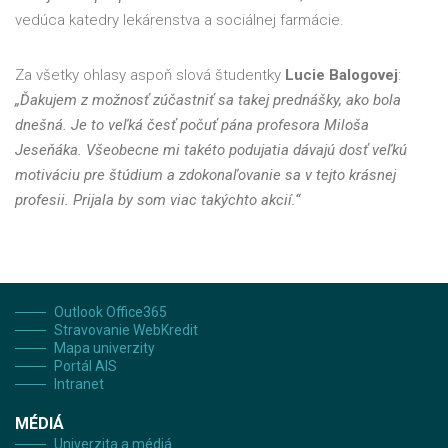
vedúca katedry lekárenstva a sociálnej farmácie.
Za všetky ohlasy aspoň slová študentky
Lucie Balogovej
:
„Ďakujem z možnosť zúčastniť sa takej prednášky, ako bola
dnešná. Je to veľká česť počuť pána profesora Miloša
Jeseňáka. Všeobecne mi takéto podujatia dávajú dosť veľkú
motiváciu pre štúdium a zdokonaľovanie sa v tejto krásnej
profesii. Prijala by som viac takýchto akcií.“
Outlook Office365
Stravovanie WebKredit
Mapa univerzity
Portál AIS
Intranet
MÉDIÁ
Univerzita a médiá