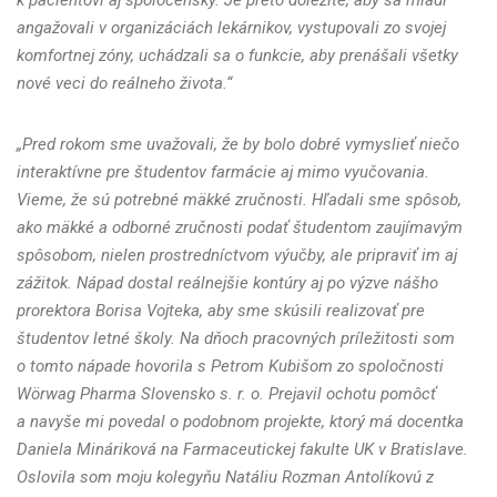
k pacientovi aj spoločensky. Je preto dôležité, aby sa mladí
angažovali v organizáciách lekárnikov, vystupovali zo svojej
komfortnej zóny, uchádzali sa o funkcie, aby prenášali všetky
nové veci do reálneho života.“
„Pred rokom sme uvažovali, že by bolo dobré vymyslieť niečo
interaktívne pre študentov farmácie aj mimo vyučovania.
Vieme, že sú potrebné mäkké zručnosti. Hľadali sme spôsob,
ako mäkké a odborné zručnosti podať študentom zaujímavým
spôsobom, nielen prostredníctvom výučby, ale pripraviť im aj
zážitok. Nápad dostal reálnejšie kontúry aj po výzve nášho
prorektora Borisa Vojteka, aby sme skúsili realizovať pre
študentov letné školy. Na dňoch pracovných príležitosti som
o tomto nápade hovorila s Petrom Kubišom zo spoločnosti
Wörwag Pharma Slovensko s. r. o. Prejavil ochotu pomôcť
a navyše mi povedal o podobnom projekte, ktorý má docentka
Daniela Mináriková na Farmaceutickej fakulte UK v Bratislave.
Oslovila som moju kolegyňu Natáliu Rozman Antolíkovú z