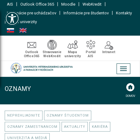
|
|
|
|
AIS
Outlook Office 365
Moodle
WebKredit
Open toolbar
|
|
Informácie pre uchádzačov
Informácie pre študentov
Kontakty
|
Mapa univerzity
Outlook
Stravovanie
Mapa
Portál
Intranet
Office365
WebKredit
univerzity
AIS
Toggle
navigati
OZNAMY
DOMOV
NEPREHLIADNITE
OZNAMY ŠTUDENTOM
OZNAMY ZAMESTNANCOM
AKTUALITY
KARIÉRA
UNIVERZITA A MÉDIÁ