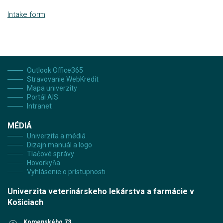
Intake form
Outlook Office365
Stravovanie WebKredit
Mapa univerzity
Portál AIS
Intranet
MÉDIÁ
Univerzita a médiá
Dizajn manuál a logo
Tlačové správy
Hovorkyňa
Vyhlásenie o prístupnosti
Univerzita veterinárskeho lekárstva a farmácie v
Košiciach
Komenského 73