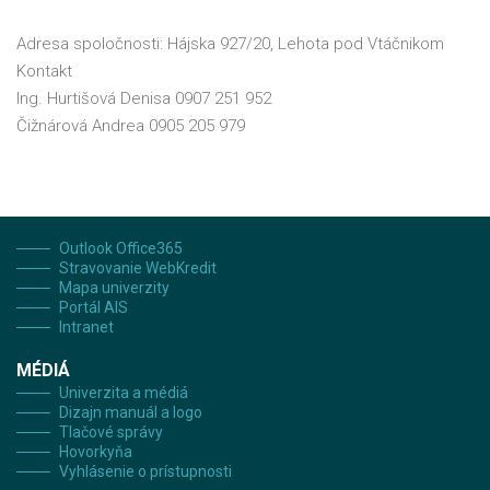
Adresa spoločnosti: Hájska 927/20, Lehota pod Vtáčnikom
Kontakt
Ing. Hurtišová Denisa 0907 251 952
Čižnárová Andrea 0905 205 979
Outlook Office365
Stravovanie WebKredit
Mapa univerzity
Portál AIS
Intranet
MÉDIÁ
Univerzita a médiá
Dizajn manuál a logo
Tlačové správy
Hovorkyňa
Vyhlásenie o prístupnosti