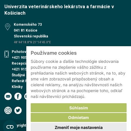
Univerzita veterinárskeho lekárstva a farmácie v
Košiciach
Komenského 73
041 81 Košice
Slovenská republika
48°44'18.8"N 21°14'45.0"E
Pohotovosť UVN
Používame cookies
+421 905 579 559
Súbory cookie a ďalšie technológie sledovania
Recepcia UVN
používame na zlepšenie vášho zážitku z
+421 915 991 474
prehliadania našich webových stránok, na to, aby
Študijné oddelenie
sme vám zobrazovali prispôsobený obsah a
Referát PhD. štúdia
cielené reklamy, na analýzu návštevnosti našich
Kliniky
webových stránok a na pochopenie toho, odkiaľ
naši návštevníci prichádzajú.
Súhlasím
Odmietam
Copyright © 2026 Univerzita veterinárskeho lekárstva a farmácie v
Zmeniť moje nastavenia
Košiciach | Všetky práva vyhradené