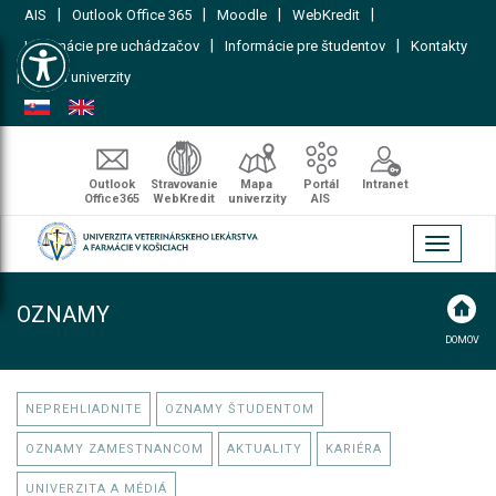
|
|
|
|
AIS
Outlook Office 365
Moodle
WebKredit
Open toolbar
|
|
Informácie pre uchádzačov
Informácie pre študentov
Kontakty
|
Mapa univerzity
Outlook
Stravovanie
Mapa
Portál
Intranet
Office365
WebKredit
univerzity
AIS
Toggle
navigati
OZNAMY
DOMOV
NEPREHLIADNITE
OZNAMY ŠTUDENTOM
OZNAMY ZAMESTNANCOM
AKTUALITY
KARIÉRA
UNIVERZITA A MÉDIÁ