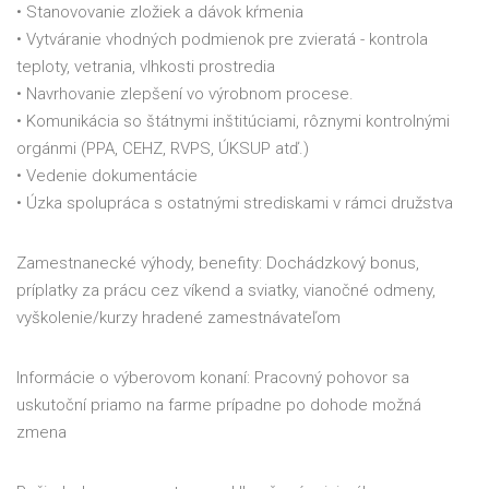
• Stanovovanie zložiek a dávok kŕmenia
• Vytváranie vhodných podmienok pre zvieratá - kontrola
teploty, vetrania, vlhkosti prostredia
• Navrhovanie zlepšení vo výrobnom procese.
• Komunikácia so štátnymi inštitúciami, rôznymi kontrolnými
orgánmi (PPA, CEHZ, RVPS, ÚKSUP atď.)
• Vedenie dokumentácie
• Úzka spolupráca s ostatnými strediskami v rámci družstva
Zamestnanecké výhody, benefity: Dochádzkový bonus,
príplatky za prácu cez víkend a sviatky, vianočné odmeny,
vyškolenie/kurzy hradené zamestnávateľom
Informácie o výberovom konaní: Pracovný pohovor sa
uskutoční priamo na farme prípadne po dohode možná
zmena