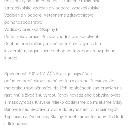
Požiadavky na zamestnanca: Ukončené minimálne
stredoškolské vzdelanie v odbore, vysokoškolské
Vzdelanie v odbore: Veterinárne zdravotníctvo,
poľnohospodárstvo
Vodičský preukaz: Skupiny B
Počet rokov praxe: Pozícia vhodná pre absolventa
Osobné predpoklady a zručnosti: Pozitívnym vzťah
k zvieratám, organizačné schopnosti, zodpovedný prístup
k práci
Spoločnosť POĽNO VTÁČNIK a.s. je najväčšou
poľnohospodárskou spoločnosťou v okrese Prievidza. Je
materskou spoločnosťou ďalších spoločnosti zameraných na
rastlinnú a živočíšnu výrobu (chov hovädzieho dobytka, oviec
a mäsovýroba). Kravské mlieko dodávame do mliekarne Milsy
Bánovce nad Bebravou, ovčie do Bryndziarní v Turčianskych
Tepliciach a Zvolenskej Slatiny. Počet zamestnancov: 160 ľudí
s fluktuáciou