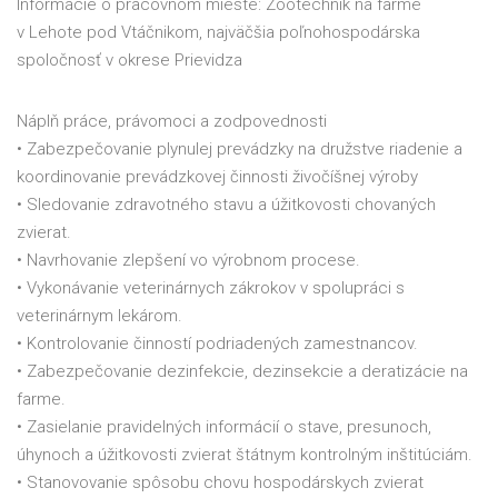
Informácie o pracovnom mieste: Zootechnik na farme
v Lehote pod Vtáčnikom, najväčšia poľnohospodárska
spoločnosť v okrese Prievidza
Náplň práce, právomoci a zodpovednosti
• Zabezpečovanie plynulej prevádzky na družstve riadenie a
koordinovanie prevádzkovej činnosti živočíšnej výroby
• Sledovanie zdravotného stavu a úžitkovosti chovaných
zvierat.
• Navrhovanie zlepšení vo výrobnom procese.
• Vykonávanie veterinárnych zákrokov v spolupráci s
veterinárnym lekárom.
• Kontrolovanie činností podriadených zamestnancov.
• Zabezpečovanie dezinfekcie, dezinsekcie a deratizácie na
farme.
• Zasielanie pravidelných informácií o stave, presunoch,
úhynoch a úžitkovosti zvierat štátnym kontrolným inštitúciám.
• Stanovovanie spôsobu chovu hospodárskych zvierat