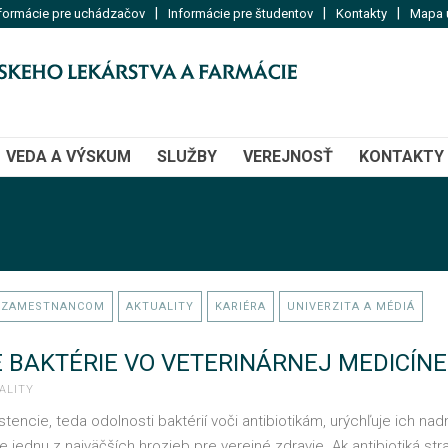
|
|
|
formácie pre uchádzačov
Informácie pre študentov
Kontakty
Mapa u
VEDA A VÝSKUM
SLUŽBY
VEREJNOSŤ
KONTAKTY
 ZAMESTNANCOM
AKTUALITY
KARIÉRA
UNIVERZITA A MÉDIÁ
 BAKTÉRIE VO VETERINÁRNEJ MEDICÍNE
ALITY
istencie, teda odolnosti baktérií voči antibiotikám, urýchľuje ich n
e jednu z najväčších hrozieb pre verejné zdravie. Ak antibiotiká st