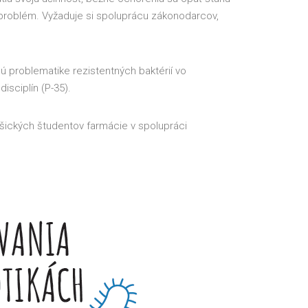
 problém. Vyžaduje si spoluprácu zákonodarcov,
ú problematike rezistentných baktérií vo
isciplín (P-35).
ošických študentov farmácie v spolupráci