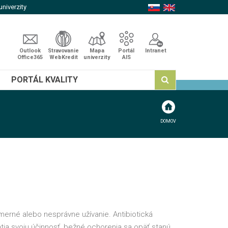
niverzity
Outlook
Stravovanie
Mapa
Portál
Intranet
Office365
WebKredit
univerzity
AIS
PORTÁL KVALITY
DOMOV
admerné alebo nesprávne užívanie. Antibiotická
ratia svoju účinnosť, bežné ochorenia sa opäť stanú