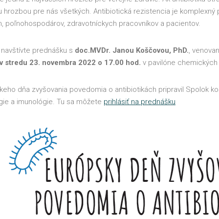
 hrozbou pre nás všetkých. Antibiotická rezistencia je komplexný
m, poľnohospodárov, zdravotníckych pracovníkov a pacientov.
, navštívte prednášku s
doc.MVDr. Janou Koščovou, PhD.
, venovan
v stredu 23. novembra 2022 o 17.00 hod.
v pavilóne chemických d
skeho dňa zvyšovania povedomia o antibiotikách pripravil Spolok k
gie a imunológie. Tu sa môžete
prihlásiť na
prednášku