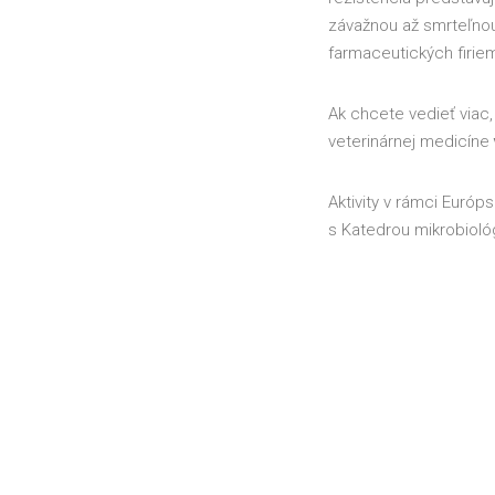
závažnou až smrteľnou
farmaceutických firie
Ak chcete vedieť viac
veterinárnej medicíne
Aktivity v rámci Európ
s Katedrou mikrobioló