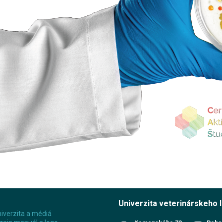
Univerzita veterinárskeho 
iverzita a médiá