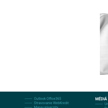
Outlook Office365
MÉDIÁ
Stravovanie WebKredit
Un
Mapa univerzity