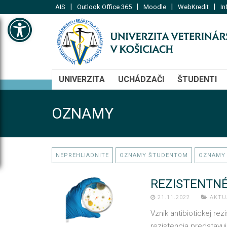
|
|
|
|
AIS
Outlook Office 365
Moodle
WebKredit
In
Open toolbar
UNIVERZITA
UCHÁDZAČI
ŠTUDENTI
OZNAMY
NEPREHLIADNITE
OZNAMY ŠTUDENTOM
OZNAMY
REZISTENTNÉ
21.11.2022
AKTU
Vznik antibiotickej rez
rezistencia predstavuj