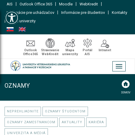
|
|
|
|
AIS
Outlook Office 365
Moodle
WebKredit
Open toolbar
|
|
Informácie pre uchádzačov
Informácie pre študentov
Kontakty
|
Mapa univerzity
Outlook
Stravovanie
Mapa
Portál
Intranet
Office365
WebKredit
univerzity
AIS
Toggle
navigati
OZNAMY
DOMOV
NEPREHLIADNITE
OZNAMY ŠTUDENTOM
OZNAMY ZAMESTNANCOM
AKTUALITY
KARIÉRA
UNIVERZITA A MÉDIÁ