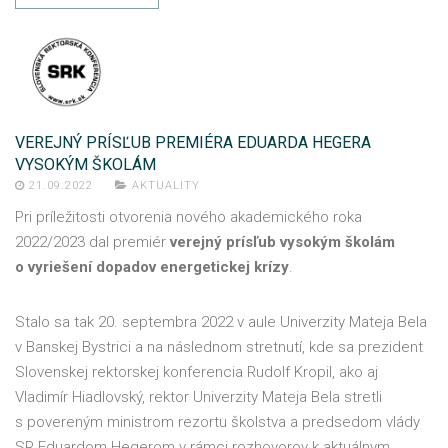
VEREJNÝ PRÍSĽUB PREMIÉRA EDUARDA HEGERA
VYSOKÝM ŠKOLÁM
21.09.2022
AKTUALITY
Pri príležitosti otvorenia nového akademického roka
2022/2023 dal premiér
verejný prísľub vysokým školám
o vyriešení dopadov energetickej krízy
.
Stalo sa tak 20. septembra 2022 v aule Univerzity Mateja Bela
v Banskej Bystrici a na následnom stretnutí, kde sa prezident
Slovenskej rektorskej konferencia Rudolf Kropil, ako aj
Vladimír Hiadlovský, rektor Univerzity Mateja Bela stretli
s povereným ministrom rezortu školstva a predsedom vlády
SR Eduardom Hegerom v rámci rozhovorov k aktuálnym