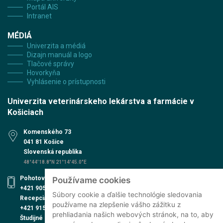
Portál AIS
Intranet
MÉDIÁ
Univerzita a médiá
Dizajn manuál a logo
Tlačové správy
Hovorkyňa
Vyhlásenie o prístupnosti
Univerzita veterinárskeho lekárstva a farmácie v
Košiciach
Komenského 73
041 81 Košice
Slovenská republika
48°44'18.8"N 21°14'45.0"E
Pohotovosť UVN
Používame cookies
+421 905 579 559
Súbory cookie a ďalšie technológie sledovania
Recepcia UVN
používame na zlepšenie vášho zážitku z
+421 915 991 474
prehliadania našich webových stránok, na to, aby
Študijné oddelenie