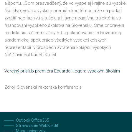
a športu. „Som presvedčený, že vo vyspelej krajine sú vysoké
školstvo, veda a výskum premiérskou témou a že sa podarí
zvrátiť nepriaznivú situáciu a hlavne negatívnu trajektóriu vo
financovaní vysokého školstva na Slovensku. Sme pripravení
na diskusie s členmi vlády SR a pokračovanie jednoznačnej
akademickej spolupráce všetkých vysokoškolských
reprezentácií v prospech zvrátenia kolapsu vysokých
škôl,“ uviedol Rudolf Kropil.
Verejný prísľub premiéra Eduarda Hegera vysokým školám
Zdroj: Slovenská rektorská konferencia
Outlook Office365
Stravovanie WebKredit
Mapa univerzity