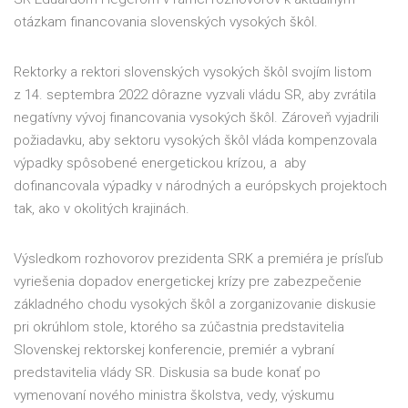
otázkam financovania slovenských vysokých škôl.
Rektorky a rektori slovenských vysokých škôl svojím listom
z 14. septembra 2022 dôrazne vyzvali vládu SR, aby zvrátila
negatívny vývoj financovania vysokých škôl. Zároveň vyjadrili
požiadavku, aby sektoru vysokých škôl vláda kompenzovala
výpadky spôsobené energetickou krízou, a aby
dofinancovala výpadky v národných a európskych projektoch
tak, ako v okolitých krajinách.
Výsledkom rozhovorov prezidenta SRK a premiéra je prísľub
vyriešenia dopadov energetickej krízy pre zabezpečenie
základného chodu vysokých škôl a zorganizovanie diskusie
pri okrúhlom stole, ktorého sa zúčastnia predstavitelia
Slovenskej rektorskej konferencie, premiér a vybraní
predstavitelia vlády SR. Diskusia sa bude konať po
vymenovaní nového ministra školstva, vedy, výskumu