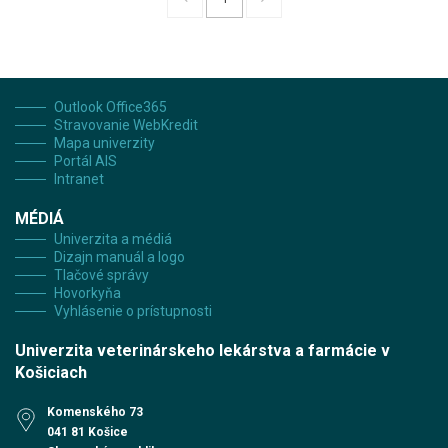
Outlook Office365
Stravovanie WebKredit
Mapa univerzity
Portál AIS
Intranet
MÉDIÁ
Univerzita a médiá
Dizajn manuál a logo
Tlačové správy
Hovorkyňa
Vyhlásenie o prístupnosti
Univerzita veterinárskeho lekárstva a farmácie v
Košiciach
Komenského 73
041 81 Košice