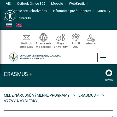
|
|
|
|
AIS
Outlook Office 365
Moodle
WebKredit
Open toolbar
|
|
Informácie pre uchádzačov
Informácie pre študentov
Kontakty
|
Mapa univerzity
Outlook
Stravovanie
Mapa
Portál
Intranet
Office365
WebKredit
univerzity
AIS
Toggle
navigati
ERASMUS +
DOMOV
MEDZINÁRODNÉ VÝMENNÉ PROGRAMY
ERASMUS +
VÝZVY A VÝSLEDKY