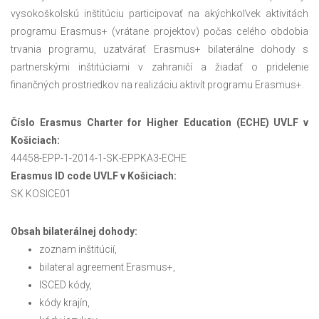
vysokoškolskú inštitúciu participovať na akýchkoľvek aktivitách
programu Erasmus+ (vrátane projektov) počas celého obdobia
trvania programu, uzatvárať Erasmus+ bilaterálne dohody s
partnerskými inštitúciami v zahraničí a žiadať o pridelenie
finančných prostriedkov na realizáciu aktivít programu Erasmus+.
Číslo Erasmus Charter for Higher Education (ECHE) UVLF v
Košiciach:
44458-EPP-1-2014-1-SK-EPPKA3-ECHE
Erasmus ID code UVLF v Košiciach:
SK KOSICE01
Obsah bilaterálnej dohody:
zoznam inštitúcií,
bilateral agreement Erasmus+,
ISCED kódy,
kódy krajín,