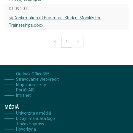
01.09.2015
Confirmation of Erasmus+ Student Mobility for
Traineeships.docx
1
Outlook Office365
Stravovanie WebKredit
Mapa univerzity
Portál AIS
Intranet
MÉDIÁ
Univerzita a médiá
Dizajn manuál a logo
Tlačové správy
Hovorkyňa