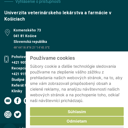
Vyhlásenie o prístupnosti
Univerzita veterinárskeho lekárstva a farmácie v
Košiciach
Komenského 73
041 81 Košice
Slovenská republika
48°44'18.8"N 21°14'45.0"E
Pohotovosť UVN
Používame cookies
+421 905 579 559
Súbory cookie a ďalšie technológie sledovania
Recepcia UVN
používame na zlepšenie vášho zážitku z
+421 915 991 474
prehliadania našich webových stránok, na to, aby
Študijné oddelenie
sme vám zobrazovali prispôsobený obsah a
Referát PhD. štúdia
cielené reklamy, na analýzu návštevnosti našich
Kliniky
webových stránok a na pochopenie toho, odkiaľ
naši návštevníci prichádzajú.
Súhlasím
Odmietam