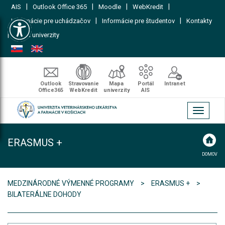
|
|
|
|
AIS
Outlook Office 365
Moodle
WebKredit
Open toolbar
|
|
Informácie pre uchádzačov
Informácie pre študentov
Kontakty
|
Mapa univerzity
Outlook
Stravovanie
Mapa
Portál
Intranet
Office365
WebKredit
univerzity
AIS
Toggle
navigati
ERASMUS +
DOMOV
MEDZINÁRODNÉ VÝMENNÉ PROGRAMY
ERASMUS +
BILATERÁLNE DOHODY