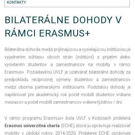
KONTAKTY
BILATERÁLNE DOHODY V
RÁMCI ERASMUS+
Bilaterálna dohoda medzi prijímajúcou a vysielajúcou inštitúciou je
vyjadrením súhlasu oboch strán (inštitúcií) s prijatím alebo
vysielaním študentov a zamestnancov na mobilty v rámci
Erasmus+. Požiadavkou UVLF je uzatvárať bilaterálne dohody za
predpokladu recipročnej výmeny študentov a zamestnancov
medzi oboma partnerskými inštitúciami. Podstatou dohody je
naplánovať pre akademický rok počet mobilít študentov vrátane
mesiacov a počet mobilít zamestnancov vrátene týždňov / dní.
V rámci programu Erasmus+ bola UVLF v Košiciach pridelená
Erasmus univerzitná charta
(ECHE), ktorá ju oprávňuje realizovať
mobility v období rokov 2014-2020. Pridelenie ECHE oprávňuje