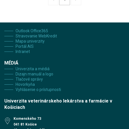
Outlook Office365
Stravovanie WebKredit
Mapa univerzity
Portál AIS
Intranet
MÉDIÁ
Univerzita a médiá
Dizajn manuál a logo
Tlačové správy
Hovorkyňa
Vyhlásenie o prístupnosti
Univerzita veterinárskeho lekárstva a farmácie v
Košiciach
Komenského 73
041 81 Košice