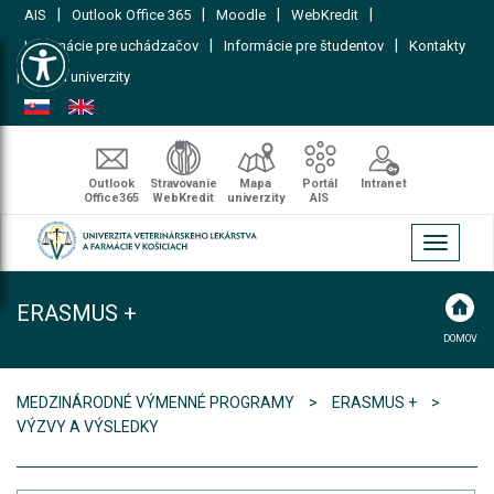
|
|
|
|
AIS
Outlook Office 365
Moodle
WebKredit
Open toolbar
|
|
Informácie pre uchádzačov
Informácie pre študentov
Kontakty
|
Mapa univerzity
Outlook
Stravovanie
Mapa
Portál
Intranet
Office365
WebKredit
univerzity
AIS
Toggle
navigati
ERASMUS +
DOMOV
MEDZINÁRODNÉ VÝMENNÉ PROGRAMY
ERASMUS +
VÝZVY A VÝSLEDKY