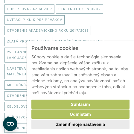
HUBERTOVA JAZDA 2017
STRETNUTIE SENIOROV
UVÍTACÍ PIKNIK PRE PRVÁKOV
OTVORENIE AKADEMICKÉHO ROKU 2017/2018
ZLATÁ PROMÓCIA 2017
VIANOČNÝ KONCERT 2017
Používame cookies
25TH ANNIVERSARY OF VETERINARY EDUCATION IN ENGLISH
Súbory cookie a ďalšie technológie sledovania
LANGUAGE - ALUMNI MEETING
používame na zlepšenie vášho zážitku z
prehliadania našich webových stránok, na to, aby
NÁVŠTEVA MINISTERKY PÔDOHOSPODÁRSTVA GABRIELY
MATEČNEJ
sme vám zobrazovali prispôsobený obsah a
cielené reklamy, na analýzu návštevnosti našich
60. ROČNÍK ŠTUDENTSKEJ VEDECKEJ KONFERENCIE ŠVOČ
webových stránok a na pochopenie toho, odkiaľ
naši návštevníci prichádzajú.
OTVORENIE UNIVERZITNEJ VETERINÁRNEJ NEMOCNICE
Súhlasím
CELOSLOVENSKÝ VETERINÁRNY PLES 2017
Odmietam
DEŇ OTVORENÝCH DVERÍ 2017
Zmeniť moje nastavenia
OTVORENIE AKADEMICKÉHO ROKU 2016/2017