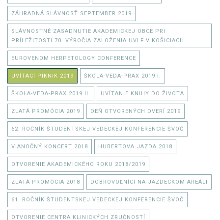
ZÁHRADNÁ SLÁVNOSŤ SEPTEMBER 2019
SLÁVNOSTNÉ ZASADNUTIE AKADEMICKEJ OBCE PRI
PRÍLEŽITOSTI 70. VÝROČIA ZALOŽENIA UVLF V KOŠICIACH
EUROVENOM HERPETOLOGY CONFERENCE
UVÍTACÍ PIKNIK 2019
ŠKOLA-VEDA-PRAX 2019 I.
ŠKOLA-VEDA-PRAX 2019 II.
UVÍTANIE KNIHY DO ŽIVOTA
ZLATÁ PROMÓCIA 2019
DEŇ OTVORENÝCH DVERÍ 2019
62. ROČNÍK ŠTUDENTSKEJ VEDECKEJ KONFERENCIE ŠVOČ
VIANOČNÝ KONCERT 2018
HUBERTOVA JAZDA 2018
OTVORENIE AKADEMICKÉHO ROKU 2018/2019
ZLATÁ PROMÓCIA 2018
DOBROVOĽNÍCI NA JAZDECKOM AREÁLI
61. ROČNÍK ŠTUDENTSKEJ VEDECKEJ KONFERENCIE ŠVOČ
OTVORENIE CENTRA KLINICKÝCH ZRUČNOSTÍ