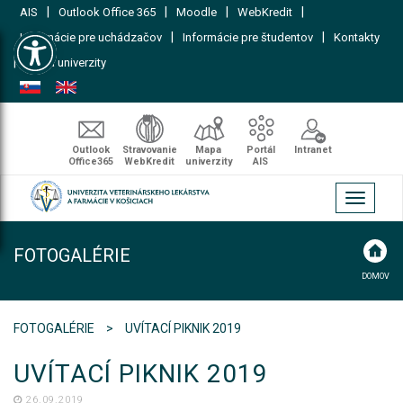
|
|
|
|
AIS
Outlook Office 365
Moodle
WebKredit
Open toolbar
|
|
Informácie pre uchádzačov
Informácie pre študentov
Kontakty
|
Mapa univerzity
Outlook
Stravovanie
Mapa
Portál
Intranet
Office365
WebKredit
univerzity
AIS
Toggle
navigati
FOTOGALÉRIE
DOMOV
FOTOGALÉRIE
UVÍTACÍ PIKNIK 2019
UVÍTACÍ PIKNIK 2019
26.09.2019