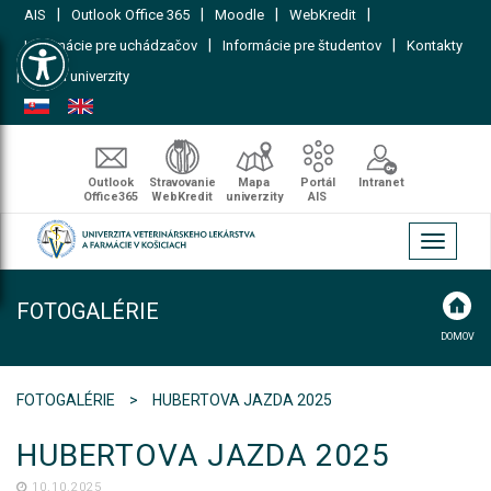
|
|
|
|
AIS
Outlook Office 365
Moodle
WebKredit
Open toolbar
|
|
Informácie pre uchádzačov
Informácie pre študentov
Kontakty
|
Mapa univerzity
Outlook
Stravovanie
Mapa
Portál
Intranet
Office365
WebKredit
univerzity
AIS
Toggle
navigati
FOTOGALÉRIE
DOMOV
FOTOGALÉRIE
HUBERTOVA JAZDA 2025
HUBERTOVA JAZDA 2025
10.10.2025