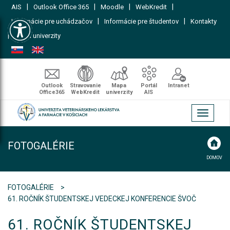
|
|
|
|
AIS
Outlook Office 365
Moodle
WebKredit
Open toolbar
|
|
Informácie pre uchádzačov
Informácie pre študentov
Kontakty
|
Mapa univerzity
Outlook
Stravovanie
Mapa
Portál
Intranet
Office365
WebKredit
univerzity
AIS
Toggle
navigati
FOTOGALÉRIE
DOMOV
FOTOGALÉRIE
61. ROČNÍK ŠTUDENTSKEJ VEDECKEJ KONFERENCIE ŠVOČ
61. ROČNÍK ŠTUDENTSKEJ