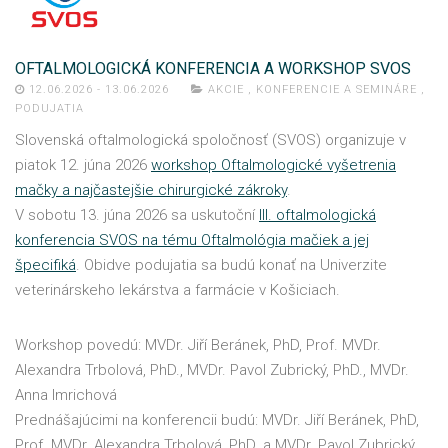
OFTALMOLOGICKÁ KONFERENCIA A WORKSHOP SVOS
12.06.2026 - 13.06.2026
AKCIE
,
KONFERENCIE A SEMINÁRE
,
PODUJATIA
Slovenská oftalmologická spoločnosť (SVOS) organizuje v
piatok 12. júna 2026
workshop Oftalmologické vyšetrenia
mačky a najčastejšie chirurgické zákroky
.
V sobotu 13. júna 2026 sa uskutoční
III. oftalmologická
konferencia SVOS na tému Oftalmológia mačiek a jej
špecifiká
. Obidve podujatia sa budú konať na Univerzite
veterinárskeho lekárstva a farmácie v Košiciach.
Workshop povedú: MVDr. Jiří Beránek, PhD, Prof. MVDr.
Alexandra Trbolová, PhD., MVDr. Pavol Zubrický, PhD., MVDr.
Anna Imrichová
Prednášajúcimi na konferencii budú: MVDr. Jiří Beránek, PhD,
Prof. MVDr. Alexandra Trbolová, PhD. a MVDr. Pavol Zubrický,