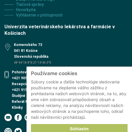
Tlačové správy
Hovorkyňa
Vyhlásenie o prístupnosti
Univerzita veterinárskeho lekárstva a farmácie v
Košiciach
Komenského 73
041 81 Košice
Slovenská republika
48°44'18.8"N 21°14'45.0"E
Pohotovosť UVN
Používame cookies
+421 905 579 559
Súbory cookie a ďalšie technológie sledovania
Recepcia UVN
používame na zlepšenie vášho zážitku z
+421 915 991 474
prehliadania našich webových stránok, na to, aby
Študijné oddelenie
sme vám zobrazovali prispôsobený obsah a
Referát PhD. štúdia
cielené reklamy, na analýzu návštevnosti našich
Kliniky
webových stránok a na pochopenie toho, odkiaľ
naši návštevníci prichádzajú.
Súhlasím