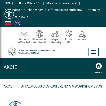
|
|
|
|
AIS
Outlook Office 365
Moodle
WebKredit
Open toolbar
|
|
Informácie pre uchádzačov
Informácie pre študentov
Kontakty
|
Mapa univerzity
Outlook
Stravovanie
Mapa
Portál
Intranet
Office365
WebKredit
univerzity
AIS
Toggle
navigati
AKCIE
DOMOV
AKCIE
OFTALMOLOGICKÁ KONFERENCIA A WORKSHOP SVOS