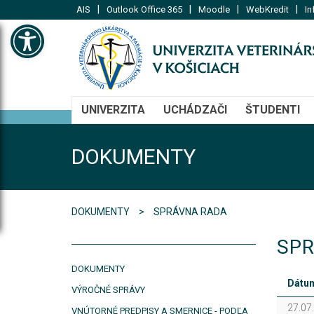
|
|
|
|
AIS
Outlook Office 365
Moodle
WebKredit
In
Open toolbar
UNIVERZITA
UCHÁDZAČI
ŠTUDENTI
DOKUMENTY
DOKUMENTY
SPRÁVNA RADA
SPR
DOKUMENTY
Dátu
VÝROČNÉ SPRÁVY
27.07
VNÚTORNÉ PREDPISY A SMERNICE - PODĽA