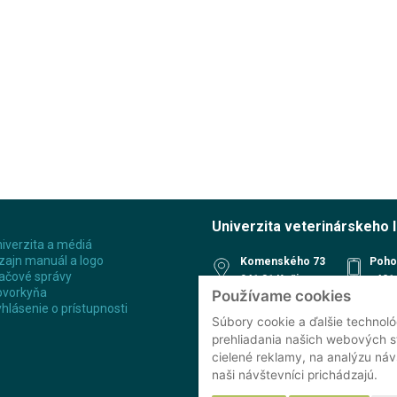
Univerzita veterinárskeho 
iverzita a médiá
zajn manuál a logo
Komenského 73
Poho
ačové správy
041 81 Košice
+421 
ovorkyňa
Používame cookies
Slovenská republika
Rece
hlásenie o prístupnosti
+421 
48°44'18.8"N
Súbory cookie a ďalšie technoló
Študi
21°14'45.0"E
prehliadania našich webových s
Refer
cielené reklamy, na analýzu ná
Klini
naši návštevníci prichádzajú.