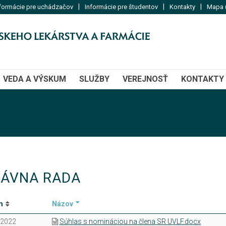
|
|
|
formácie pre uchádzačov
Informácie pre študentov
Kontakty
Mapa u
VEDA A VÝSKUM
SLUŽBY
VEREJNOSŤ
KONTAKTY
ÁVNA RADA
m
Názov
.2022
Súhlas s nomináciou na člena SR UVLF.docx