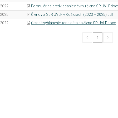
.2022
Formulár na predkladanie návrhu člena SR UVLF.doc
.2025
Členovia SpR UVLF v Košiciach (2023 – 2025).pdf
.2022
Čestné vyhlásenie kandidáta na člena SR UVLF.docx
1