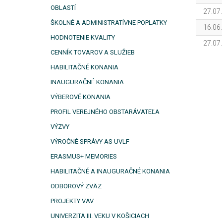
OBLASTÍ
27.07
ŠKOLNÉ A ADMINISTRATÍVNE POPLATKY
16.06
HODNOTENIE KVALITY
27.07
CENNÍK TOVAROV A SLUŽIEB
HABILITAČNÉ KONANIA
INAUGURAČNÉ KONANIA
VÝBEROVÉ KONANIA
PROFIL VEREJNÉHO OBSTARÁVATEĽA
VÝZVY
VÝROČNÉ SPRÁVY AS UVLF
ERASMUS+ MEMORIES
HABILITAČNÉ A INAUGURAČNÉ KONANIA
ODBOROVÝ ZVÄZ
PROJEKTY VAV
UNIVERZITA III. VEKU V KOŠICIACH