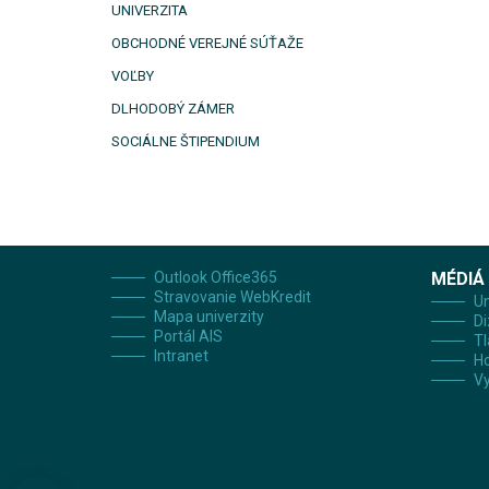
UNIVERZITA
OBCHODNÉ VEREJNÉ SÚŤAŽE
VOĽBY
DLHODOBÝ ZÁMER
SOCIÁLNE ŠTIPENDIUM
Outlook Office365
MÉDIÁ
Stravovanie WebKredit
Un
Mapa univerzity
Di
Portál AIS
Tl
Intranet
H
Vy