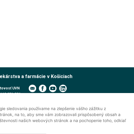
lekárstva a farmácie v Košiciach
tovosť UVN
905 579 559
pcia UVN
915 991 474
gie sledovania používame na zlepšenie vášho zážitku z
jné oddelenie
tránok, na to, aby sme vám zobrazovali prispôsobený obsah a
át PhD. štúdia
vštevnosti našich webových stránok a na pochopenie toho, odkiaľ
ky