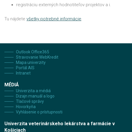
registráciu externých hodnotiteľov projektov a i.
Tu nájdete
všetky potrebné informácie
.
Outlook Office365
Stravovanie WebKredit
Mapa univerzity
Portál AIS
Intranet
MÉDIÁ
Univerzita a médiá
Dizajn manuál a logo
Tlačové správy
Hovorkyňa
Vyhlásenie o prístupnosti
Univerzita veterinárskeho lekárstva a farmácie v
Košiciach