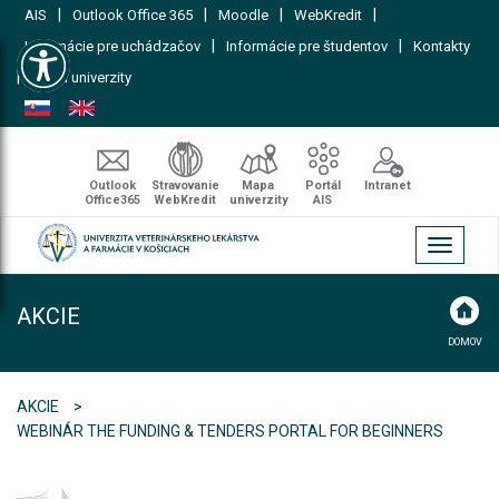
|
|
|
|
AIS
Outlook Office 365
Moodle
WebKredit
Open toolbar
|
|
Informácie pre uchádzačov
Informácie pre študentov
Kontakty
|
Mapa univerzity
Outlook
Stravovanie
Mapa
Portál
Intranet
Office365
WebKredit
univerzity
AIS
Toggle
navigati
AKCIE
DOMOV
AKCIE
WEBINÁR THE FUNDING & TENDERS PORTAL FOR BEGINNERS