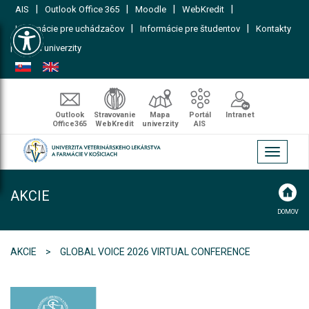
|
|
|
|
AIS
Outlook Office 365
Moodle
WebKredit
Open toolbar
|
|
Informácie pre uchádzačov
Informácie pre študentov
Kontakty
|
Mapa univerzity
Outlook
Stravovanie
Mapa
Portál
Intranet
Office365
WebKredit
univerzity
AIS
Toggle
navigati
AKCIE
DOMOV
AKCIE
GLOBAL VOICE 2026 VIRTUAL CONFERENCE