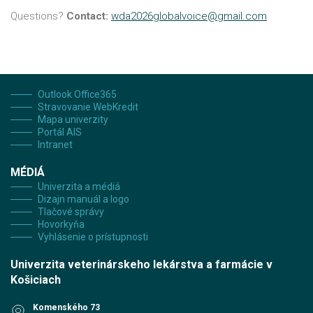
Questions?
Contact:
wda2026globalvoice@gmail.com
Outlook Office365
Stravovanie WebKredit
Mapa univerzity
Portál AIS
Intranet
MÉDIÁ
Univerzita a médiá
Dizajn manuál a logo
Tlačové správy
Hovorkyňa
Vyhlásenie o prístupnosti
Univerzita veterinárskeho lekárstva a farmácie v
Košiciach
Komenského 73