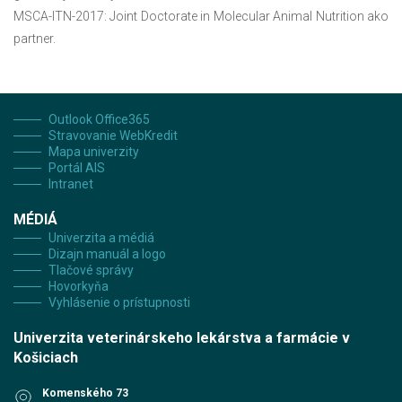
MSCA-ITN-2017: Joint Doctorate in Molecular Animal Nutrition ako
partner.
Outlook Office365
Stravovanie WebKredit
Mapa univerzity
Portál AIS
Intranet
MÉDIÁ
Univerzita a médiá
Dizajn manuál a logo
Tlačové správy
Hovorkyňa
Vyhlásenie o prístupnosti
Univerzita veterinárskeho lekárstva a farmácie v
Košiciach
Komenského 73