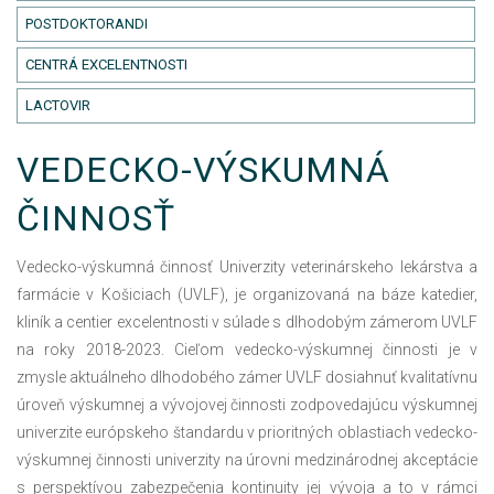
POSTDOKTORANDI
CENTRÁ EXCELENTNOSTI
LACTOVIR
VEDECKO-VÝSKUMNÁ
ČINNOSŤ
Vedecko-výskumná činnosť Univerzity veterinárskeho lekárstva a
farmácie v Košiciach (UVLF), je organizovaná na báze katedier,
kliník a centier excelentnosti v súlade s dlhodobým zámerom UVLF
na roky 2018-2023. Cieľom vedecko-výskumnej činnosti je v
zmysle aktuálneho dlhodobého zámer UVLF dosiahnuť kvalitatívnu
úroveň výskumnej a vývojovej činnosti zodpovedajúcu výskumnej
univerzite európskeho štandardu v prioritných oblastiach vedecko-
výskumnej činnosti univerzity na úrovni medzinárodnej akceptácie
s perspektívou zabezpečenia kontinuity jej vývoja a to v rámci