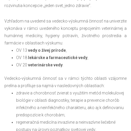
rozvinutia koncepcie „jeden svet, jedno zdravie“.
Vzhľadom na uvedené sa vedecko-výskumná činnosť na univerzite
vykonáva v rámci uvedeného konceptu prepojením veterinárnej a
humánnej medicíny, hygieny potravín, životného prostredia a
farmácie v oblastiach výskumu:
OV 13
vedy o živej prírode
,
OV 18
lekárske a farmaceutické vedy
,
OV 20
veterinárske vedy
.
Vedecko-výskumná činnosť sa v rámci týchto oblasti vzájomne
prelína a profiluje sa najmä v nasledovných oblastiach:
zdravie a chorobnosť zvierat s využitím metód molekulovej
biológie v oblasti diagnostiky, terapie a prevencie chorôb
infekčného a neinfekčného charakteru, ako aj k definovaniu
predispozície k chorobám;
regeneračná medicína invazívne a neinvazívne liečebné
postupy na úrovni poznatkov svetovej vedy;