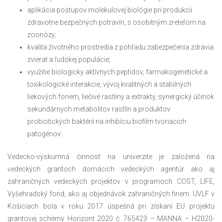
aplikácia postupov molekulovej biológie pri produkcii
zdravotne bezpečných potravín, s osobitným zreteľom na
zoonózy;
kvalita životného prostredia z pohľadu zabezpečenia zdravia
zvierat a ľudskej populácie;
využitie biologicky aktívnych peptidov, farmakogenetické a
toxikologické interakcie, vývoj kvalitných a stabilných
liekových foriem, liečivé rastliny a extrakty, synergický účinok
sekundárnych metabolitov rastlín a produktov
probiotických baktérií na inhibíciu biofilm tvoriacich
patogénov.
Vedecko-výskumná činnosť na univerzite je založená na
vedeckých grantoch domácich vedeckých agentúr ako aj
zahraničných vedeckých projektov v programoch COST, LIFE,
Vyšehradský fond, ako aj objednávok zahraničných firiem. UVLF v
Košiciach bola v roku 2017 úspešná pri získaní EU projektu
grantovej schémy Horizont 2020 č. 765423 – MANNA – H2020-