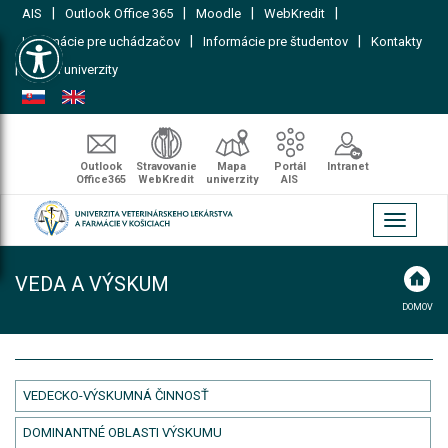
|
|
|
|
AIS
Outlook Office 365
Moodle
WebKredit
Open toolbar
|
|
Informácie pre uchádzačov
Informácie pre študentov
Kontakty
|
Mapa univerzity
Outlook
Stravovanie
Mapa
Portál
Intranet
Office365
WebKredit
univerzity
AIS
Toggle
navigati
VEDA A VÝSKUM
DOMOV
VEDECKO-VÝSKUMNÁ ČINNOSŤ
DOMINANTNÉ OBLASTI VÝSKUMU