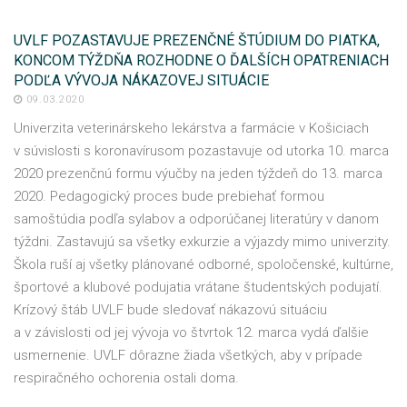
UVLF POZASTAVUJE PREZENČNÉ ŠTÚDIUM DO PIATKA,
KONCOM TÝŽDŇA ROZHODNE O ĎALŠÍCH OPATRENIACH
PODĽA VÝVOJA NÁKAZOVEJ SITUÁCIE
09.03.2020
Univerzita veterinárskeho lekárstva a farmácie v Košiciach
v súvislosti s koronavírusom pozastavuje od utorka 10. marca
2020 prezenčnú formu výučby na jeden týždeň do 13. marca
2020. Pedagogický proces bude prebiehať formou
samoštúdia podľa sylabov a odporúčanej literatúry v danom
týždni. Zastavujú sa všetky exkurzie a výjazdy mimo univerzity.
Škola ruší aj všetky plánované odborné, spoločenské, kultúrne,
športové a klubové podujatia vrátane študentských podujatí.
Krízový štáb UVLF bude sledovať nákazovú situáciu
a v závislosti od jej vývoja vo štvrtok 12. marca vydá ďalšie
usmernenie. UVLF dôrazne žiada všetkých, aby v prípade
respiračného ochorenia ostali doma.