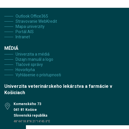
Outlook Office365
Stravovanie WebKredit
Mapa univerzity
Portál AIS
Intranet
MÉDIÁ
Univerzita a médiá
Dizajn manuál a logo
Tlačové správy
Hovorkyňa
Vyhlásenie o prístupnosti
Univerzita veterinárskeho lekárstva a farmácie v
Košiciach
Komenského 73
041 81 Košice
Slovenská republika
48°44'18.8"N 21°14'45.0"E