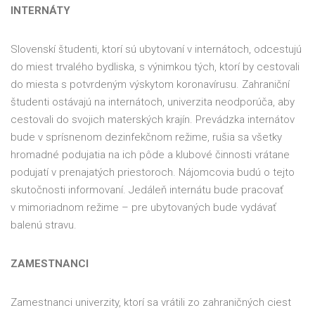
INTERNÁTY
Slovenskí študenti, ktorí sú ubytovaní v internátoch, odcestujú
do miest trvalého bydliska, s výnimkou tých, ktorí by cestovali
do miesta s potvrdeným výskytom koronavírusu. Zahraniční
študenti ostávajú na internátoch, univerzita neodporúča, aby
cestovali do svojich materských krajín. Prevádzka internátov
bude v sprísnenom dezinfekčnom režime, rušia sa všetky
hromadné podujatia na ich pôde a klubové činnosti vrátane
podujatí v prenajatých priestoroch. Nájomcovia budú o tejto
skutočnosti informovaní. Jedáleň internátu bude pracovať
v mimoriadnom režime – pre ubytovaných bude vydávať
balenú stravu.
ZAMESTNANCI
Zamestnanci univerzity, ktorí sa vrátili zo zahraničných ciest