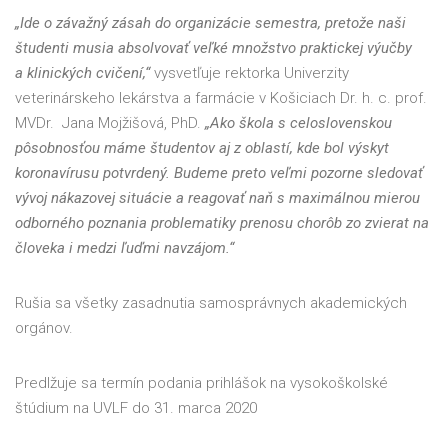
„Ide o závažný zásah do organizácie semestra, pretože naši
študenti musia absolvovať veľké množstvo praktickej výučby
a klinických cvičení,“
vysvetľuje rektorka Univerzity
veterinárskeho lekárstva a farmácie v Košiciach Dr. h. c. prof.
MVDr. Jana Mojžišová, PhD.
„Ako škola s celoslovenskou
pôsobnosťou máme študentov aj z oblastí, kde bol výskyt
koronavírusu potvrdený. Budeme preto veľmi pozorne sledovať
vývoj nákazovej situácie a reagovať naň s maximálnou mierou
odborného poznania problematiky prenosu chorôb zo zvierat na
človeka i medzi ľuďmi navzájom.“
Rušia sa všetky zasadnutia samosprávnych akademických
orgánov.
Predlžuje sa termín podania prihlášok na vysokoškolské
štúdium na UVLF do 31. marca 2020