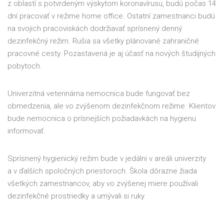
z oblastí s potvrdeným výskytom koronavírusu, budú počas 14
dní pracovať v režime home office. Ostatní zamestnanci budú
na svojich pracoviskách dodržiavať sprísnený denný
dezinfekčný režim. Rušia sa všetky plánované zahraničné
pracovné cesty. Pozastavená je aj účasť na nových študijných
pobytoch.
Univerzitná veterinárna nemocnica bude fungovať bez
obmedzenia, ale vo zvýšenom dezinfekčnom režime. Klientov
bude nemocnica o prísnejších požiadavkách na hygienu
informovať.
Sprísnený hygienický režim bude v jedálni v areáli univerzity
a v ďalších spoločných priestoroch. Škola dôrazne žiada
všetkých zamestnancov, aby vo zvýšenej miere používali
dezinfekčné prostriedky a umývali si ruky.