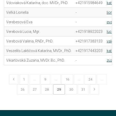
Vdoviaková Katarína, doc. MVDr., PhD.
+421915984649
katar
Veľká Lionella
-
lione
Verebesová Eva
-
eva.v
Verebová Lucia, Mgr.
+421918922023
lucia
Verebová Valéria, RNDr., PhD.
+421917383133
valer
Veszelits Laktičová Katarína, MVDr., PhD.
+421917443203
katar
Vikartovská Zuzana, MVDr. Bc., PhD.
-
zuzan
1
...
9
...
16
...
24
...
26
27
28
29
30
31