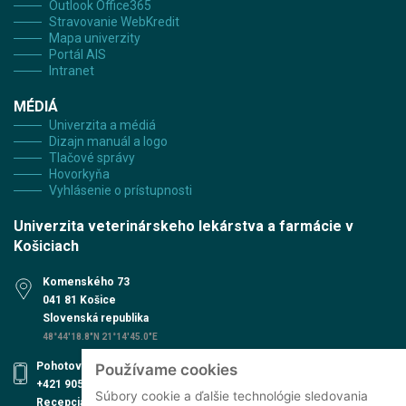
Outlook Office365
Stravovanie WebKredit
Mapa univerzity
Portál AIS
Intranet
MÉDIÁ
Univerzita a médiá
Dizajn manuál a logo
Tlačové správy
Hovorkyňa
Vyhlásenie o prístupnosti
Univerzita veterinárskeho lekárstva a farmácie v
Košiciach
Komenského 73
041 81 Košice
Slovenská republika
48°44'18.8"N 21°14'45.0"E
Pohotovosť UVN
Používame cookies
+421 905 579 559
Súbory cookie a ďalšie technológie sledovania
Recepcia UVN