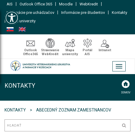
|
|
|
|
AIS
Outlook Office 365
Moodle
WebKredit
Open toolbar
|
|
Informácie pre uchádzačov
Informácie pre študentov
Kontakty
|
Mapa univerzity
Outlook
Stravovanie
Mapa
Portál
Intranet
Office365
WebKredit
univerzity
AIS
Toggle
navigati
KONTAKTY
DOMOV
KONTAKTY
ABECEDNÝ ZOZNAM ZAMESTNANCOV