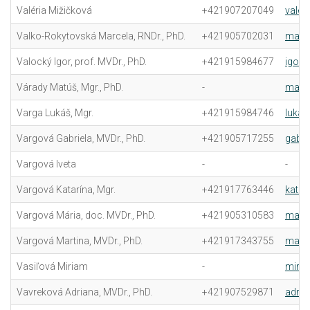
Valéria Mižičková
+421907207049
valer
Valko-Rokytovská Marcela, RNDr., PhD.
+421905702031
marce
Valocký Igor, prof. MVDr., PhD.
+421915984677
igor.
Várady Matúš, Mgr., PhD.
-
matus
Varga Lukáš, Mgr.
+421915984746
lukas
Vargová Gabriela, MVDr., PhD.
+421905717255
gabri
Vargová Iveta
-
-
Vargová Katarína, Mgr.
+421917763446
katar
Vargová Mária, doc. MVDr., PhD.
+421905310583
maria
Vargová Martina, MVDr., PhD.
+421917343755
marti
Vasiľová Miriam
-
miria
Vavreková Adriana, MVDr., PhD.
+421907529871
adria