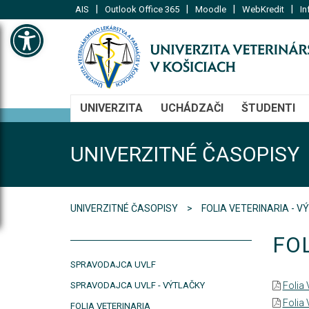
|
|
|
|
AIS
Outlook Office 365
Moodle
WebKredit
In
Open toolbar
UNIVERZITA
UCHÁDZAČI
ŠTUDENTI
UNIVERZITNÉ ČASOPISY
UNIVERZITNÉ ČASOPISY
FOLIA VETERINARIA - 
FO
SPRAVODAJCA UVLF
SPRAVODAJCA UVLF - VÝTLAČKY
Folia 
Folia 
FOLIA VETERINARIA