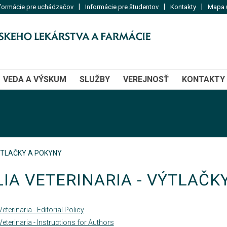
|
|
|
formácie pre uchádzačov
Informácie pre študentov
Kontakty
Mapa u
VEDA A VÝSKUM
SLUŽBY
VEREJNOSŤ
KONTAKTY
VÝTLAČKY A POKYNY
LIA VETERINARIA - VÝTLAČK
Veterinaria - Editorial Policy
Veterinaria - Instructions for Authors