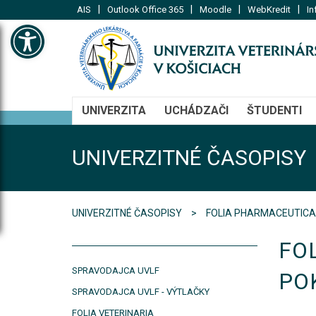
|
|
|
|
AIS
Outlook Office 365
Moodle
WebKredit
In
Open toolbar
UNIVERZITA
UCHÁDZAČI
ŠTUDENTI
UNIVERZITNÉ ČASOPISY
UNIVERZITNÉ ČASOPISY
FOLIA PHARMACEUTICA
FO
SPRAVODAJCA UVLF
PO
SPRAVODAJCA UVLF - VÝTLAČKY
FOLIA VETERINARIA