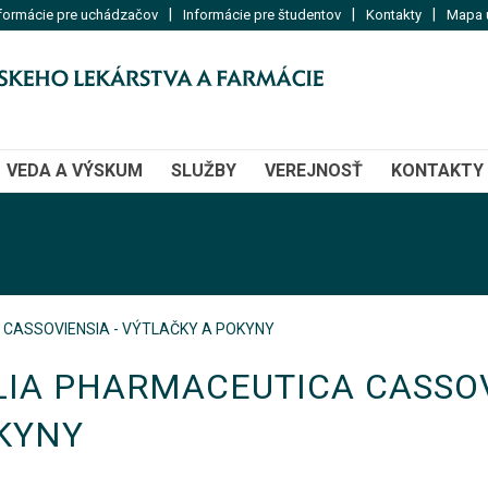
|
|
|
formácie pre uchádzačov
Informácie pre študentov
Kontakty
Mapa u
VEDA A VÝSKUM
SLUŽBY
VEREJNOSŤ
KONTAKTY
 CASSOVIENSIA - VÝTLAČKY A POKYNY
LIA PHARMACEUTICA CASSOV
KYNY